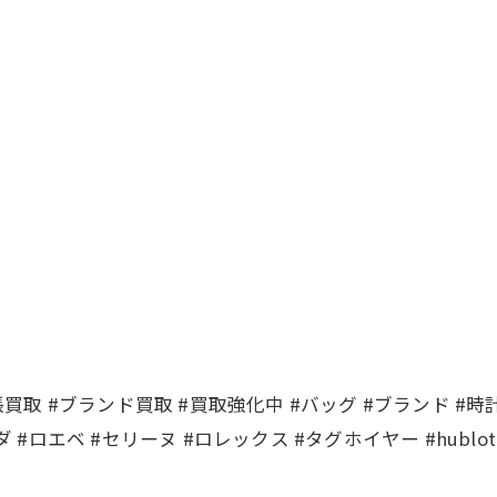
張買取 #ブランド買取 #買取強化中 #バッグ #ブランド #時計
 #ロエベ #セリーヌ #ロレックス #タグホイヤー #hublo