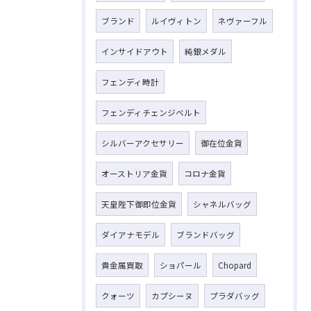
ブランド
ルイヴィトン
ネヴァーフル
インサイドアウト
純銀メダル
フェンディ時計
フェンディチェンジベルト
シルバーアクセサリー
御在位金貨
オーストリア金貨
コロナ金貨
天皇陛下御即位金貨
シャネルバッグ
ダイアナモデル
ブランドバッグ
貴金属買取
ショパール
Chopard
クォーツ
カプシーヌ
プラダバッグ