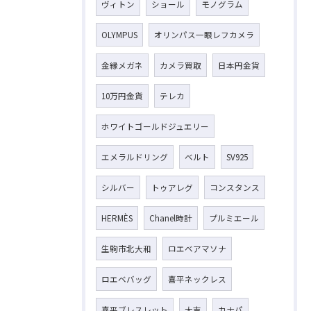
ヴィトン
ショール
モノグラム
OLYMPUS
オリンパス一眼レフカメラ
金縁メガネ
カメラ買取
日本円金貨
10万円金貨
テレカ
ホワイトゴールドジュエリー
エメラルドリング
ベルト
SV925
シルバー
トゥアレグ
コンスタンス
HERMÈS
Chanel時計
プルミエール
生駒市北大和
ロエベアマソナ
ロエベバッグ
喜平ネックレス
喜平ブレスレット
大吉
カナパ