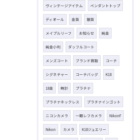
ヴィンテージアイテム
ペンダントトップ
ディオール
金貨
銀貨
メイプルリーフ
お知らせ
純金
純金小判
ダッフルコート
メンズコート
ブランド買取
コーチ
シグネチャー
コーチバッグ
K18
18金
時計
プラチナ
プラチナネックレス
プラチナインゴット
ニコンカメラ
一眼レフカメラ
NikonF
Nikon
カメラ
K18ジュエリー