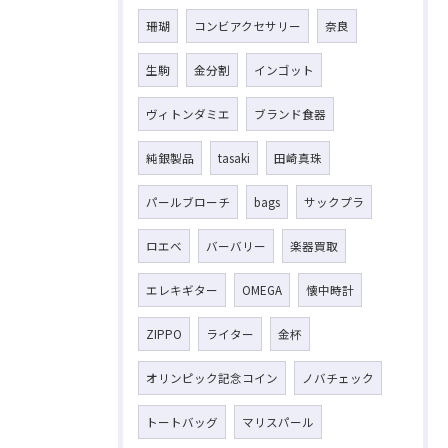
珊瑚
コンビアクセサリー
奈良
生駒
金分割
インゴット
ヴィトンダミエ
ブランド食器
純銀製品
tasaki
田崎真珠
パールブローチ
bags
サックプラ
ロエベ
バーバリー
楽器買取
エレキギター
OMEGA
懐中時計
ZIPPO
ライター
金杯
オリンピック記念コイン
ノバチェック
トートバッグ
マリスパール