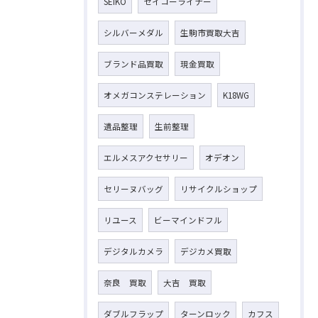
SEIKO
セイコーライナー
シルバーメダル
生駒市買取大吉
ブランド品買取
現金買取
オメガコンステレーション
K18WG
遺品整理
生前整理
エルメスアクセサリー
オデオン
セリーヌバッグ
リサイクルショップ
リユース
ビーマインドフル
デジタルカメラ
デジカメ買取
奈良 買取
大吉 買取
ダブルフラップ
ターンロック
カフス