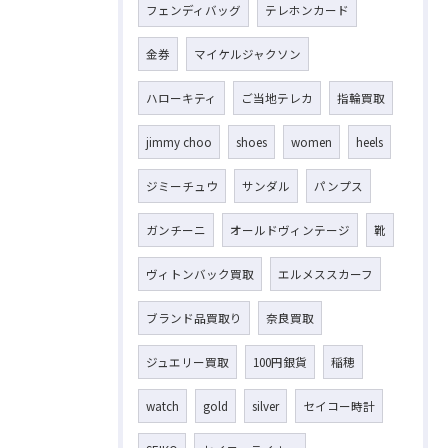
フェンディバッグ
テレホンカード
金券
マイケルジャクソン
ハローキティ
ご当地テレカ
指輪買取
jimmy choo
shoes
women
heels
ジミーチュウ
サンダル
パンプス
ガンチーニ
オールドヴィンテージ
靴
ヴィトンバック買取
エルメススカーフ
ブランド品買取り
奈良買取
ジュエリー買取
100円銀貨
稲穂
watch
gold
silver
セイコー時計