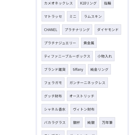
カメオネックレス
K18リング
指輪
マトラッセ
ミニ
ラムスキン
CHANEL
プラチナリング
ダイヤモンド
プラチナジュエリー
貴金属
ティファニーブルーボックス
小物入れ
ブランド雑貨
tiffany
純金リング
フェラガモ
ガンチーニネックレス
グッチ財布
オーストリッチ
シャネル香水
ヴィトン財布
バカラグラス
銀杯
純銀
万年筆