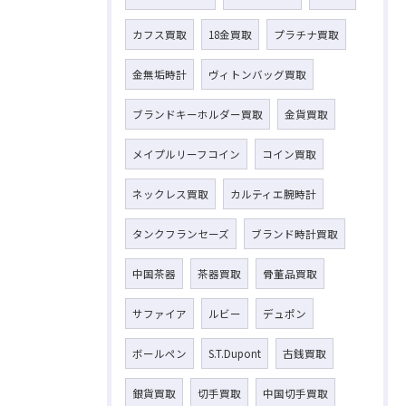
カフス買取
18金買取
プラチナ買取
金無垢時計
ヴィトンバッグ買取
ブランドキーホルダー買取
金貨買取
メイプルリーフコイン
コイン買取
ネックレス買取
カルティエ腕時計
タンクフランセーズ
ブランド時計買取
中国茶器
茶器買取
骨董品買取
サファイア
ルビー
デュポン
ボールペン
S.T.Dupont
古銭買取
銀貨買取
切手買取
中国切手買取