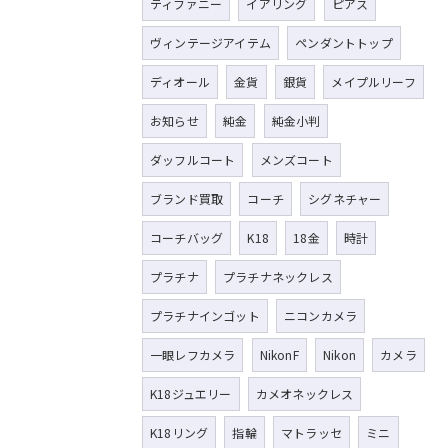
ティファニー
イアリング
ピアス
ヴィンテージアイテム
ペンダントトップ
ディオール
金貨
銀貨
メイプルリーフ
お知らせ
純金
純金小判
ダッフルコート
メンズコート
ブランド買取
コーチ
シグネチャー
コーチバッグ
K18
18金
時計
プラチナ
プラチナネックレス
プラチナインゴット
ニコンカメラ
一眼レフカメラ
NikonF
Nikon
カメラ
K18ジュエリー
カメオネックレス
K18リング
指輪
マトラッセ
ミニ