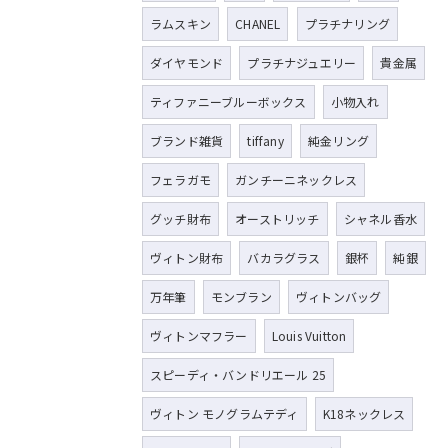
ラムスキン
CHANEL
プラチナリング
ダイヤモンド
プラチナジュエリー
貴金属
ティファニーブルーボックス
小物入れ
ブランド雑貨
tiffany
純金リング
フェラガモ
ガンチーニネックレス
グッチ財布
オーストリッチ
シャネル香水
ヴィトン財布
バカラグラス
銀杯
純銀
万年筆
モンブラン
ヴィトンバッグ
ヴィトンマフラー
Louis Vuitton
スピーディ・バンドリエール 25
ヴィトン モノグラムテディ
K18ネックレス