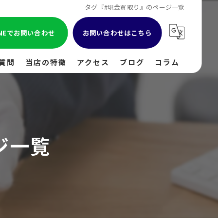
タグ『#現金買取り』のページ一覧
INEでお問い合わせ
お問い合わせはこちら
質問
当店の特徴
アクセス
ブログ
コラム
貴金属
金
ジ一覧
ブランド
時計
出張