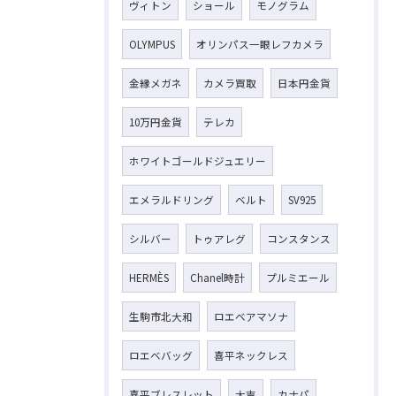
ヴィトン
ショール
モノグラム
OLYMPUS
オリンパス一眼レフカメラ
金縁メガネ
カメラ買取
日本円金貨
10万円金貨
テレカ
ホワイトゴールドジュエリー
エメラルドリング
ベルト
SV925
シルバー
トゥアレグ
コンスタンス
HERMÈS
Chanel時計
プルミエール
生駒市北大和
ロエベアマソナ
ロエベバッグ
喜平ネックレス
喜平ブレスレット
大吉
カナパ