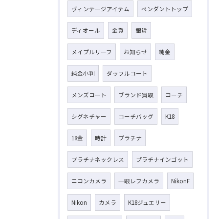
ヴィンテージアイテム
ペンダントトップ
ディオール
金貨
銀貨
メイプルリーフ
お知らせ
純金
純金小判
ダッフルコート
メンズコート
ブランド買取
コーチ
シグネチャー
コーチバッグ
K18
18金
時計
プラチナ
プラチナネックレス
プラチナインゴット
ニコンカメラ
一眼レフカメラ
NikonF
Nikon
カメラ
K18ジュエリー