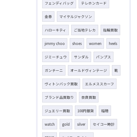
フェンディバッグ
テレホンカード
金券
マイケルジャクソン
ハローキティ
ご当地テレカ
指輪買取
jimmy choo
shoes
women
heels
ジミーチュウ
サンダル
パンプス
ガンチーニ
オールドヴィンテージ
靴
ヴィトンバック買取
エルメススカーフ
ブランド品買取り
奈良買取
ジュエリー買取
100円銀貨
稲穂
watch
gold
silver
セイコー時計