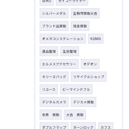
SEIKO
セイコーライナー
シルバーメダル
生駒市買取大吉
ブランド品買取
現金買取
オメガコンステレーション
K18WG
遺品整理
生前整理
エルメスアクセサリー
オデオン
セリーヌバッグ
リサイクルショップ
リユース
ビーマインドフル
デジタルカメラ
デジカメ買取
奈良 買取
大吉 買取
ダブルフラップ
ターンロック
カフス