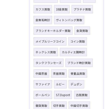
カフス買取
18金買取
プラチナ買取
金無垢時計
ヴィトンバッグ買取
ブランドキーホルダー買取
金貨買取
メイプルリーフコイン
コイン買取
ネックレス買取
カルティエ腕時計
タンクフランセーズ
ブランド時計買取
中国茶器
茶器買取
骨董品買取
サファイア
ルビー
デュポン
ボールペン
S.T.Dupont
古銭買取
銀貨買取
切手買取
中国切手買取