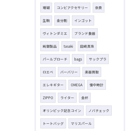
珊瑚
コンビアクセサリー
奈良
生駒
金分割
インゴット
ヴィトンダミエ
ブランド食器
純銀製品
tasaki
田崎真珠
パールブローチ
bags
サックプラ
ロエベ
バーバリー
楽器買取
エレキギター
OMEGA
懐中時計
ZIPPO
ライター
金杯
オリンピック記念コイン
ノバチェック
トートバッグ
マリスパール