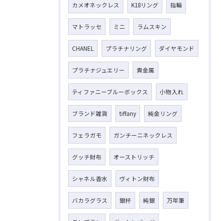
カメオネックレス
K18リング
指輪
マトラッセ
ミニ
ラムスキン
CHANEL
プラチナリング
ダイヤモンド
プラチナジュエリー
貴金属
ティファニーブルーボックス
小物入れ
ブランド雑貨
tiffany
純金リング
フェラガモ
ガンチーニネックレス
グッチ財布
オーストリッチ
シャネル香水
ヴィトン財布
バカラグラス
銀杯
純銀
万年筆