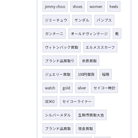
jimmy choo
shoes
women
heels
ジミーチュウ
サンダル
パンプス
ガンチーニ
オールドヴィンテージ
靴
ヴィトンバック買取
エルメススカーフ
ブランド品買取り
奈良買取
ジュエリー買取
100円銀貨
稲穂
watch
gold
silver
セイコー時計
SEIKO
セイコーライナー
シルバーメダル
生駒市買取大吉
ブランド品買取
現金買取