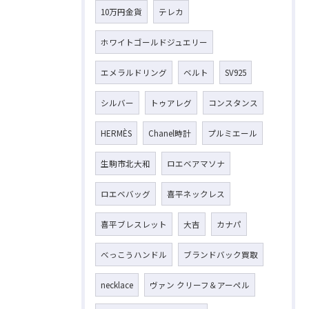
10万円金貨
テレカ
ホワイトゴールドジュエリー
エメラルドリング
ベルト
SV925
シルバー
トゥアレグ
コンスタンス
HERMÈS
Chanel時計
プルミエール
生駒市北大和
ロエベアマソナ
ロエベバッグ
喜平ネックレス
喜平ブレスレット
大吉
カナパ
べっこうハンドル
ブランドバック買取
necklace
ヴァン クリーフ＆アーペル