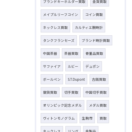
ブランドキーホルダー買取
金貨買取
メイプルリーフコイン
コイン買取
ネックレス買取
カルティエ腕時計
タンクフランセーズ
ブランド時計買取
中国茶器
茶器買取
骨董品買取
サファイア
ルビー
デュポン
ボールペン
S.T.Dupont
古銭買取
銀貨買取
切手買取
中国切手買取
オリンピック記念メダル
メダル買取
ヴィトンモノグラム
生駒市
買取
ネックレス
リング
金製品