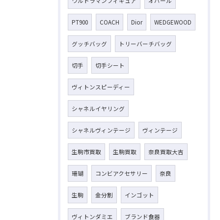
ウルトラマンフィギュア
オパール
PT900
COACH
Dior
WEDGEWOOD
グッチバッグ
トリーバーチバッグ
切手
切手シート
ヴィトンスピーディー
シャネルイヤリング
シャネルヴィンテージ
ヴィンテージ
生駒市買取
生駒買取
奈良買取大吉
珊瑚
コンビアクセサリー
奈良
生駒
金分割
インゴット
ヴィトンダミエ
ブランド食器