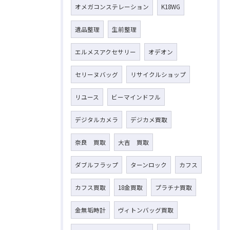
オメガコンステレーション
K18WG
遺品整理
生前整理
エルメスアクセサリー
オデオン
セリーヌバッグ
リサイクルショップ
リユース
ビーマインドフル
デジタルカメラ
デジカメ買取
奈良 買取
大吉 買取
ダブルフラップ
ターンロック
カフス
カフス買取
18金買取
プラチナ買取
金無垢時計
ヴィトンバッグ買取