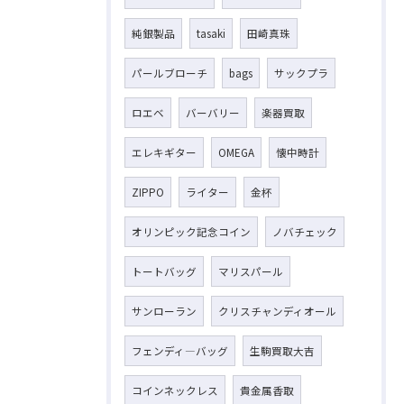
純銀製品
tasaki
田崎真珠
パールブローチ
bags
サックプラ
ロエベ
バーバリー
楽器買取
エレキギター
OMEGA
懐中時計
ZIPPO
ライター
金杯
オリンピック記念コイン
ノバチェック
トートバッグ
マリスパール
サンローラン
クリスチャンディオール
フェンディ―バッグ
生駒買取大吉
コインネックレス
貴金属香取