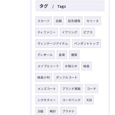
タグ
Tags
スカーフ
古銭
記念硬貨
セリーヌ
ティファニー
イアリング
ピアス
ヴィンテージアイテム
ペンダントトップ
ディオール
金貨
銀貨
メイプルリーフ
お知らせ
純金
純金小判
ダッフルコート
メンズコート
ブランド買取
コーチ
シグネチャー
コーチバッグ
K18
18金
時計
プラチナ