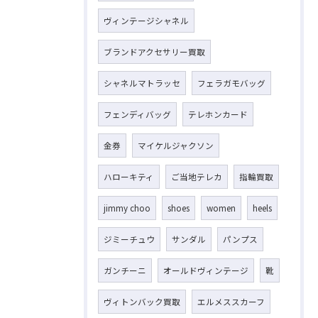
ヴィンテージシャネル
ブランドアクセサリー買取
シャネルマトラッセ
フェラガモバッグ
フェンディバッグ
テレホンカード
金券
マイケルジャクソン
ハローキティ
ご当地テレカ
指輪買取
jimmy choo
shoes
women
heels
ジミーチュウ
サンダル
パンプス
ガンチーニ
オールドヴィンテージ
靴
ヴィトンバック買取
エルメススカーフ