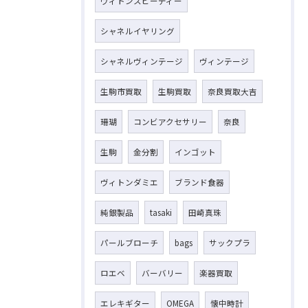
ヴィトンスピーディー
シャネルイヤリング
シャネルヴィンテージ
ヴィンテージ
生駒市買取
生駒買取
奈良買取大吉
珊瑚
コンビアクセサリー
奈良
生駒
金分割
インゴット
ヴィトンダミエ
ブランド食器
純銀製品
tasaki
田崎真珠
パールブローチ
bags
サックプラ
ロエベ
バーバリー
楽器買取
エレキギター
OMEGA
懐中時計