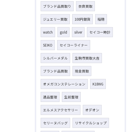
ブランド品買取り
奈良買取
ジュエリー買取
100円銀貨
稲穂
watch
gold
silver
セイコー時計
SEIKO
セイコーライナー
シルバーメダル
生駒市買取大吉
ブランド品買取
現金買取
オメガコンステレーション
K18WG
遺品整理
生前整理
エルメスアクセサリー
オデオン
セリーヌバッグ
リサイクルショップ