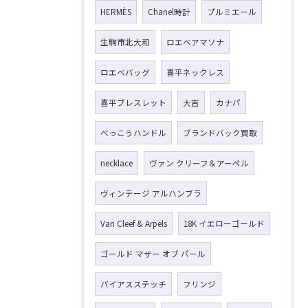
HERMÈS
Chanel時計
プルミエール
生駒市北大和
ロエベアマソナ
ロエベバッグ
喜平ネックレス
喜平ブレスレット
大吉
カナパ
べっこうハンドル
ブランドバック買取
necklace
ヴァン クリーフ＆アーペル
ヴィンテージ アルハンブラ
Van Cleef & Arpels
18K イエローゴールド
ゴールド マザー オブ パール
バイアスステッチ
フリンジ