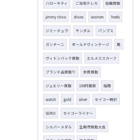
ハローキティ
ご当地テレカ
指輪買取
jimmy choo
shoes
women
heels
ジミーチュウ
サンダル
パンプス
ガンチーニ
オールドヴィンテージ
靴
ヴィトンバック買取
エルメススカーフ
ブランド品買取り
奈良買取
ジュエリー買取
100円銀貨
稲穂
watch
gold
silver
セイコー時計
SEIKO
セイコーライナー
シルバーメダル
生駒市買取大吉