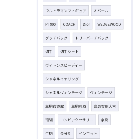
ウルトラマンフィギュア
オパール
PT900
COACH
Dior
WEDGEWOOD
グッチバッグ
トリーバーチバッグ
切手
切手シート
ヴィトンスピーディー
シャネルイヤリング
シャネルヴィンテージ
ヴィンテージ
生駒市買取
生駒買取
奈良買取大吉
珊瑚
コンビアクセサリー
奈良
生駒
金分割
インゴット