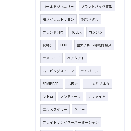
ゴールドジュエリー
ブランドバッグ買取
モノグラムトリヨン
記念メダル
ブランド財布
ROLEX
ロンジン
腕時計
FENDI
皇太子殿下御成婚金貨
エメラルド
ペンダント
ムービングストーン
セミパール
SEMIPEARL
小西六
コニカミノルタ
レトロ
アンティーク
サファイヤ
エルメスケリー
ケリー
ブライトリングスーパーオーシャン