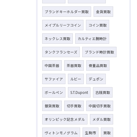
ブランドキーホルダー買取
金貨買取
メイプルリーフコイン
コイン買取
ネックレス買取
カルティエ腕時計
タンクフランセーズ
ブランド時計買取
中国茶器
茶器買取
骨董品買取
サファイア
ルビー
デュポン
ボールペン
S.T.Dupont
古銭買取
銀貨買取
切手買取
中国切手買取
オリンピック記念メダル
メダル買取
ヴィトンモノグラム
生駒市
買取