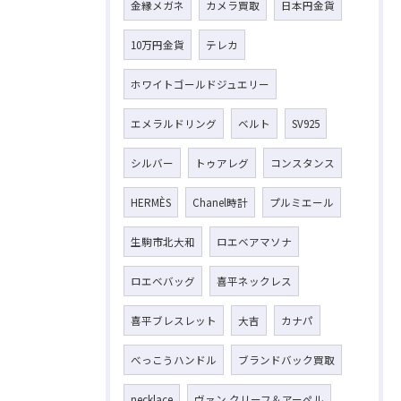
金縁メガネ
カメラ買取
日本円金貨
10万円金貨
テレカ
ホワイトゴールドジュエリー
エメラルドリング
ベルト
SV925
シルバー
トゥアレグ
コンスタンス
HERMÈS
Chanel時計
プルミエール
生駒市北大和
ロエベアマソナ
ロエベバッグ
喜平ネックレス
喜平ブレスレット
大吉
カナパ
べっこうハンドル
ブランドバック買取
necklace
ヴァン クリーフ＆アーペル