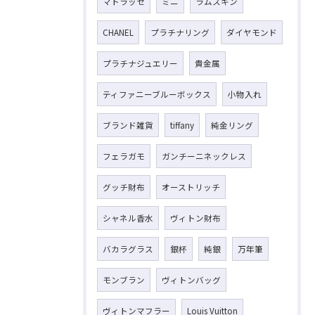
マトラッセ
ミニ
ラムスキン
CHANEL
プラチナリング
ダイヤモンド
プラチナジュエリー
貴金属
ティファニーブルーボックス
小物入れ
ブランド雑貨
tiffany
純金リング
フェラガモ
ガンチーニネックレス
グッチ財布
オーストリッチ
シャネル香水
ヴィトン財布
バカラグラス
銀杯
純銀
万年筆
モンブラン
ヴィトンバッグ
ヴィトンマフラー
Louis Vuitton