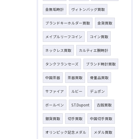
金無垢時計
ヴィトンバッグ買取
ブランドキーホルダー買取
金貨買取
メイプルリーフコイン
コイン買取
ネックレス買取
カルティエ腕時計
タンクフランセーズ
ブランド時計買取
中国茶器
茶器買取
骨董品買取
サファイア
ルビー
デュポン
ボールペン
S.T.Dupont
古銭買取
銀貨買取
切手買取
中国切手買取
オリンピック記念メダル
メダル買取