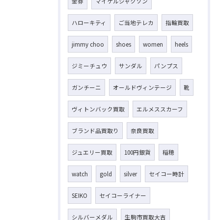
金券
マイケルジャクソン
ハローキティ
ご当地テレカ
指輪買取
jimmy choo
shoes
women
heels
ジミーチュウ
サンダル
パンプス
ガンチーニ
オールドヴィンテージ
靴
ヴィトンバック買取
エルメススカーフ
ブランド品買取り
奈良買取
ジュエリー買取
100円銀貨
稲穂
watch
gold
silver
セイコー時計
SEIKO
セイコーライナー
シルバーメダル
生駒市買取大吉