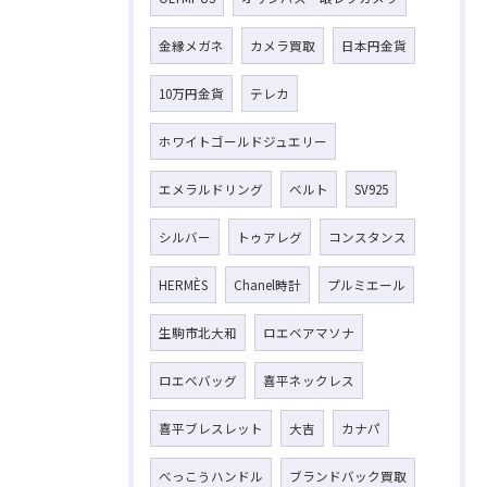
金縁メガネ
カメラ買取
日本円金貨
10万円金貨
テレカ
ホワイトゴールドジュエリー
エメラルドリング
ベルト
SV925
シルバー
トゥアレグ
コンスタンス
HERMÈS
Chanel時計
プルミエール
お気軽にお問い合わせください
生駒市北大和
ロエベアマソナ
ロエベバッグ
喜平ネックレス
喜平ブレスレット
大吉
カナパ
べっこうハンドル
ブランドバック買取