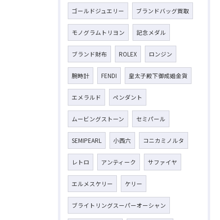
ゴールドジュエリー
ブランドバッグ買取
モノグラムトリヨン
記念メダル
ブランド財布
ROLEX
ロンジン
腕時計
FENDI
皇太子殿下御成婚金貨
エメラルド
ペンダント
ムービングストーン
セミパール
SEMIPEARL
小西六
コニカミノルタ
レトロ
アンティーク
サファイヤ
エルメスケリー
ケリー
ブライトリングスーパーオーシャン