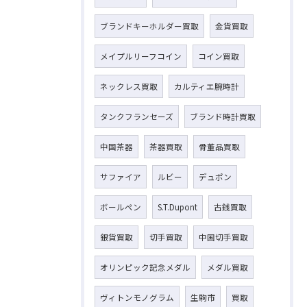
ブランドキーホルダー買取
金貨買取
メイプルリーフコイン
コイン買取
ネックレス買取
カルティエ腕時計
タンクフランセーズ
ブランド時計買取
中国茶器
茶器買取
骨董品買取
サファイア
ルビー
デュポン
ボールペン
S.T.Dupont
古銭買取
銀貨買取
切手買取
中国切手買取
オリンピック記念メダル
メダル買取
ヴィトンモノグラム
生駒市
買取