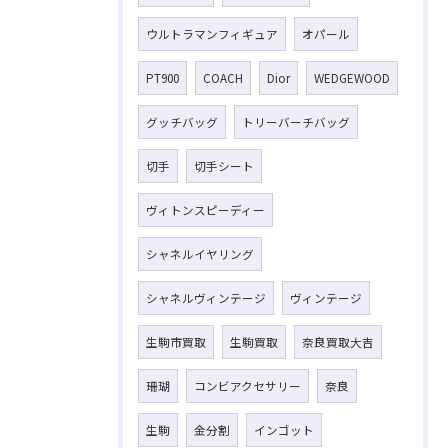
ウルトラマンフィギュア
オパール
PT900
COACH
Dior
WEDGEWOOD
グッチバッグ
トリーバーチバッグ
切手
切手シート
ヴィトンスピーディー
シャネルイヤリング
シャネルヴィンテージ
ヴィンテージ
生駒市買取
生駒買取
奈良買取大吉
珊瑚
コンビアクセサリー
奈良
生駒
金分割
インゴット