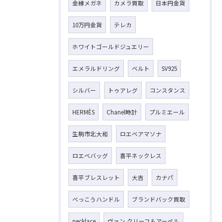
金縁メガネ
カメラ買取
日本円金貨
10万円金貨
テレカ
ホワイトゴールドジュエリー
エメラルドリング
ベルト
SV925
シルバー
トゥアレグ
コンスタンス
HERMÈS
Chanel時計
プルミエール
生駒市北大和
ロエベアマソナ
ロエベバッグ
喜平ネックレス
喜平ブレスレット
大吉
カナパ
べっこうハンドル
ブランドバック買取
necklace
ヴァン クリーフ＆アーペル