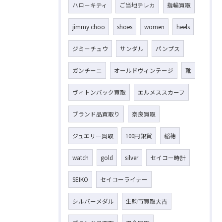
ハローキティ
ご当地テレカ
指輪買取
jimmy choo
shoes
women
heels
ジミーチュウ
サンダル
パンプス
ガンチーニ
オールドヴィンテージ
靴
ヴィトンバック買取
エルメススカーフ
ブランド品買取り
奈良買取
ジュエリー買取
100円銀貨
稲穂
watch
gold
silver
セイコー時計
SEIKO
セイコーライナー
シルバーメダル
生駒市買取大吉