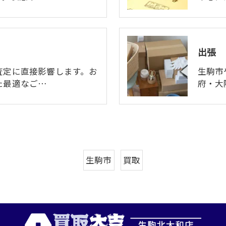
出張
査定に直接影響します。お
生駒市
た最適なご…
府・大
生駒市
買取