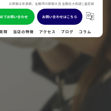
お買取は奈良県、生駒市の買取大吉 生駒北大和店 | 査定員
INEでお問い合わせ
お問い合わせはこちら
質問
当店の特徴
アクセス
ブログ
コラム
貴金属
金
ブランド
時計
出張