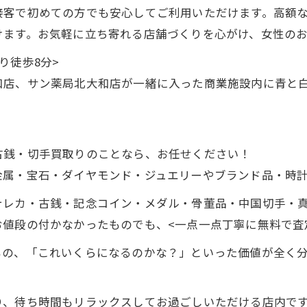
接客で初めての方でも安心してご利用いただけます。高額
けます。お気軽に立ち寄れる店舗づくりを心がけ、女性の
り徒歩8分>
和店、サン薬局北大和店が一緒に入った商業施設内に青と白
古銭・切手買取りのことなら、お任せください！
金属・宝石・ダイヤモンド・ジュエリーやブランド品・時
テレカ・古銭・記念コイン・メダル・骨董品・中国切手・
値段の付かなかったものでも、<一点一点丁寧に無料で査
もの、「これいくらになるのかな？」といった価値が全く
り、待ち時間もリラックスしてお過ごしいただける店内で