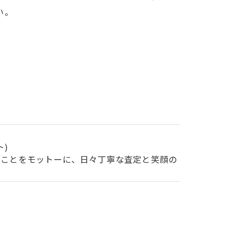
い。
)
ることをモットーに、日々丁寧な査定と笑顔の