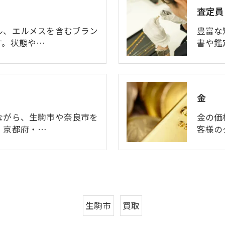
査定員
ル、エルメスを含むブラン
豊富な
す。状態や…
書や鑑
金
ながら、生駒市や奈良市を
金の価
、京都府・…
客様の
生駒市
買取