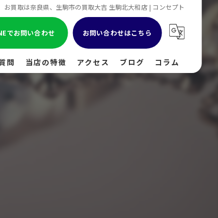
お買取は奈良県、生駒市の買取大吉 生駒北大和店 | コンセプト
INEでお問い合わせ
お問い合わせはこちら
質問
当店の特徴
アクセス
ブログ
コラム
貴金属
金
ブランド
時計
出張