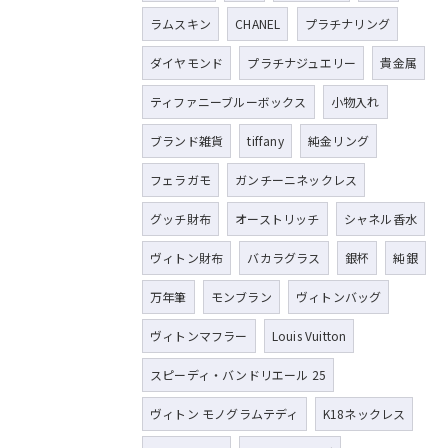
ラムスキン
CHANEL
プラチナリング
ダイヤモンド
プラチナジュエリー
貴金属
ティファニーブルーボックス
小物入れ
ブランド雑貨
tiffany
純金リング
フェラガモ
ガンチーニネックレス
グッチ財布
オーストリッチ
シャネル香水
ヴィトン財布
バカラグラス
銀杯
純銀
万年筆
モンブラン
ヴィトンバッグ
ヴィトンマフラー
Louis Vuitton
スピーディ・バンドリエール 25
ヴィトン モノグラムテディ
K18ネックレス