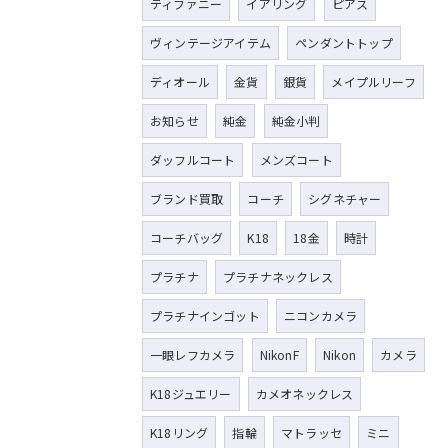
ティファニー
イアリング
ピアス
ヴィンテージアイテム
ペンダントトップ
ディオール
金貨
銀貨
メイプルリーフ
お知らせ
純金
純金小判
ダッフルコート
メンズコート
ブランド買取
コーチ
シグネチャー
コーチバッグ
K18
18金
時計
プラチナ
プラチナネックレス
プラチナインゴット
ニコンカメラ
一眼レフカメラ
NikonF
Nikon
カメラ
K18ジュエリー
カメオネックレス
K18リング
指輪
マトラッセ
ミニ