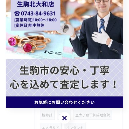
天皇陛下御即位金貨
シャネルバッグ
ダイアナモデル
ブランドバッグ
貴金属買取
ショパール
Chopard
クォーツ
カプシーヌ
プラダバッグ
グッチショルダーバッグ
ホワイトゴールドアクセサリー
ゴールドジュエリー
ブランドバッグ買取
モノグラムトリヨン
記念メダル
お気軽にお問い合わせください
ブランド財布
ROLEX
ロンジン
腕時計
FENDI
皇太子殿下御成婚金貨
お気軽にお問い合わせください
エメラルド
ペンダント