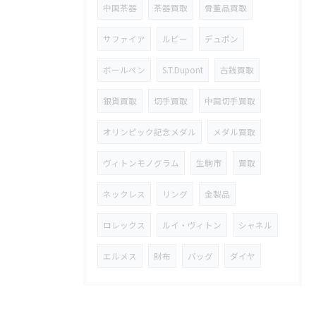
中国茶器
茶器買取
骨董品買取
サファイア
ルビー
デュポン
ボールペン
S.T.Dupont
古銭買取
銀貨買取
切手買取
中国切手買取
オリンピック記念メダル
メダル買取
ヴィトンモノグラム
生駒市
買取
ネックレス
リング
金製品
ロレックス
ルイ・ヴィトン
シャネル
エルメス
財布
バッグ
ダイヤ