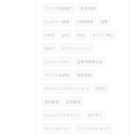
ブランド品買取り
奈良買取
ジュエリー買取
100円銀貨
稲穂
watch
gold
silver
セイコー時計
SEIKO
セイコーライナー
シルバーメダル
生駒市買取大吉
ブランド品買取
現金買取
オメガコンステレーション
K18WG
遺品整理
生前整理
エルメスアクセサリー
オデオン
セリーヌバッグ
リサイクルショップ