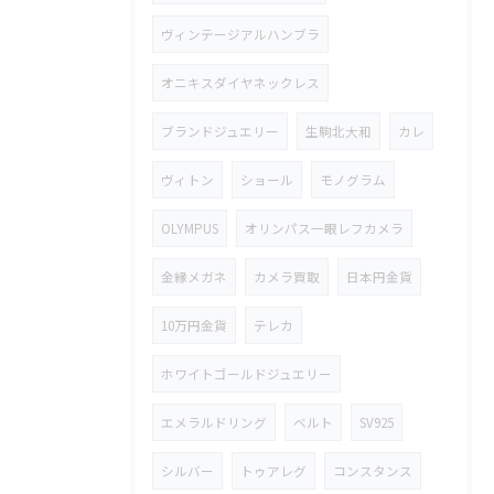
ヴィンテージアルハンブラ
オニキスダイヤネックレス
ブランドジュエリー
生駒北大和
カレ
ヴィトン
ショール
モノグラム
OLYMPUS
オリンパス一眼レフカメラ
金縁メガネ
カメラ買取
日本円金貨
10万円金貨
テレカ
ホワイトゴールドジュエリー
エメラルドリング
ベルト
SV925
シルバー
トゥアレグ
コンスタンス