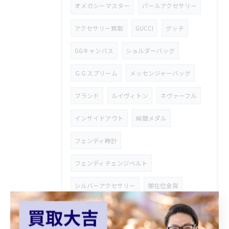
オメガシーマスター
パールアクセサリー
アクセサリー買取
GUCCI
グッチ
GGキャンバス
ショルダーバッグ
ＧＧスプリーム
メッセンジャーバッグ
ブランド
ルイヴィトン
ネヴァーフル
インサイドアウト
純銀メダル
フェンディ時計
フェンディチェンジベルト
シルバーアクセサリー
御在位金貨
オーストリア金貨
コロナ金貨