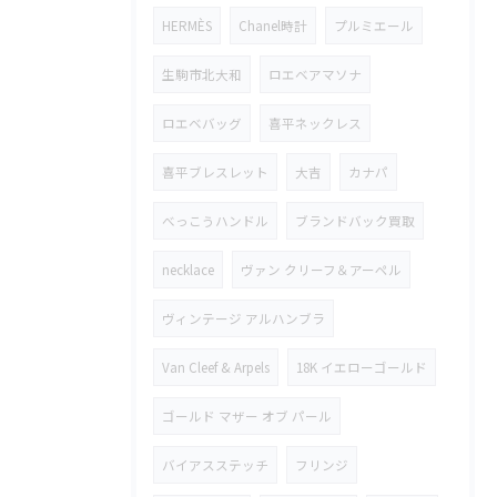
HERMÈS
Chanel時計
プルミエール
生駒市北大和
ロエベアマソナ
ロエベバッグ
喜平ネックレス
喜平ブレスレット
大吉
カナパ
べっこうハンドル
ブランドバック買取
necklace
ヴァン クリーフ＆アーペル
ヴィンテージ アルハンブラ
Van Cleef & Arpels
18K イエローゴールド
ゴールド マザー オブ パール
バイアスステッチ
フリンジ