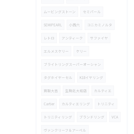
ムービングストーン
セミパール
SEMIPEARL
小西六
コニカミノルタ
レトロ
アンティーク
サファイヤ
エルメスケリー
ケリー
ブライトリングスーパーオーシャン
タグホイヤーセル
K18イヤリング
買取大吉
生駒北大和店
カルティエ
Cartier
カルティエリング
トリニティ
トリニティリング
ブランドリング
VCA
ヴァンクリーフ＆アーペル