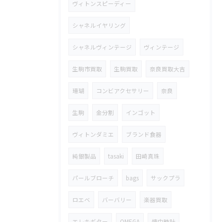
ヴィトンスピーディー
シャネルイヤリング
シャネルヴィンテージ
ヴィンテージ
生駒市買取
生駒買取
奈良買取大吉
珊瑚
コンビアクセサリー
奈良
生駒
金分割
インゴット
ヴィトンダミエ
ブランド食器
純銀製品
tasaki
田崎真珠
パールブローチ
bags
サックプラ
ロエベ
バーバリー
楽器買取
エレキギター
OMEGA
懐中時計