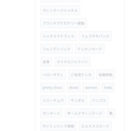
ヴィンテージシャネル
ブランドアクセサリー買取
シャネルマトラッセ
フェラガモバッグ
フェンディバッグ
テレホンカード
金券
マイケルジャクソン
ハローキティ
ご当地テレカ
指輪買取
jimmy choo
shoes
women
heels
ジミーチュウ
サンダル
パンプス
ガンチーニ
オールドヴィンテージ
靴
ヴィトンバック買取
エルメススカーフ