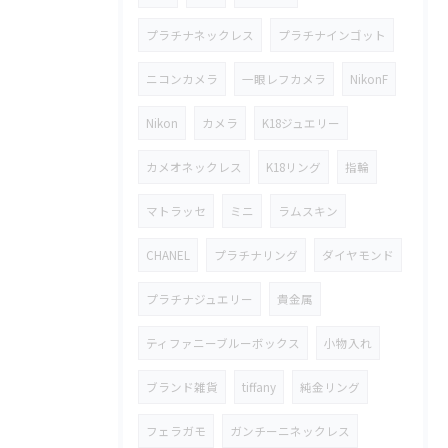
プラチナネックレス
プラチナインゴット
ニコンカメラ
一眼レフカメラ
NikonF
Nikon
カメラ
K18ジュエリー
カメオネックレス
K18リング
指輪
マトラッセ
ミニ
ラムスキン
CHANEL
プラチナリング
ダイヤモンド
プラチナジュエリー
貴金属
ティファニーブルーボックス
小物入れ
ブランド雑貨
tiffany
純金リング
フェラガモ
ガンチーニネックレス