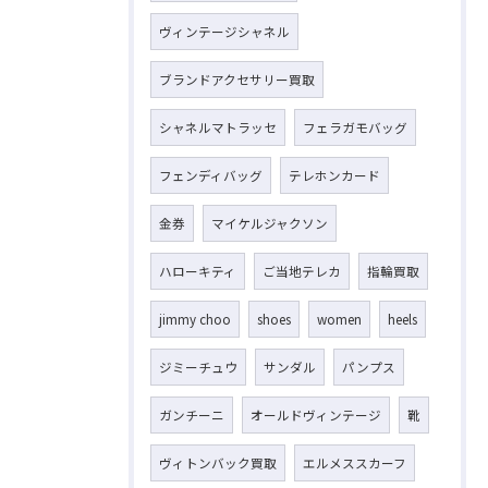
ヴィンテージシャネル
ブランドアクセサリー買取
シャネルマトラッセ
フェラガモバッグ
フェンディバッグ
テレホンカード
金券
マイケルジャクソン
ハローキティ
ご当地テレカ
指輪買取
jimmy choo
shoes
women
heels
ジミーチュウ
サンダル
パンプス
ガンチーニ
オールドヴィンテージ
靴
ヴィトンバック買取
エルメススカーフ