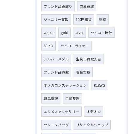
ブランド品買取り
奈良買取
ジュエリー買取
100円銀貨
稲穂
watch
gold
silver
セイコー時計
SEIKO
セイコーライナー
シルバーメダル
生駒市買取大吉
ブランド品買取
現金買取
オメガコンステレーション
K18WG
遺品整理
生前整理
エルメスアクセサリー
オデオン
セリーヌバッグ
リサイクルショップ