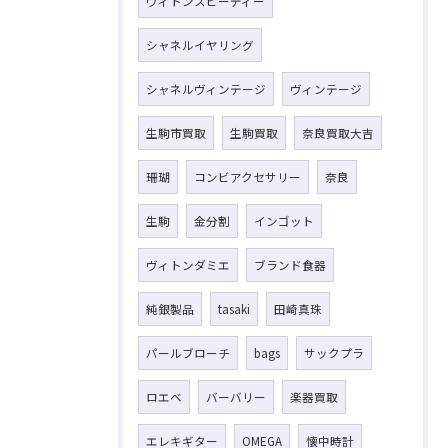
ヴィトンスピーディー
シャネルイヤリング
シャネルヴィンテージ
ヴィンテージ
生駒市買取
生駒買取
奈良買取大吉
珊瑚
コンビアクセサリー
奈良
生駒
金分割
インゴット
ヴィトンダミエ
ブランド食器
純銀製品
tasaki
田崎真珠
パールブローチ
bags
サックプラ
ロエベ
バーバリー
楽器買取
エレキギター
OMEGA
懐中時計