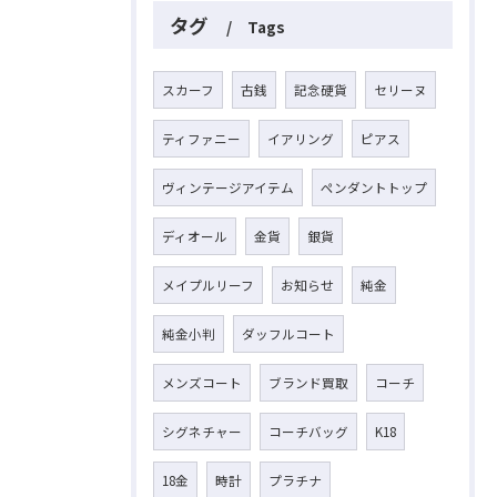
タグ
Tags
スカーフ
古銭
記念硬貨
セリーヌ
ティファニー
イアリング
ピアス
ヴィンテージアイテム
ペンダントトップ
ディオール
金貨
銀貨
メイプルリーフ
お知らせ
純金
純金小判
ダッフルコート
メンズコート
ブランド買取
コーチ
シグネチャー
コーチバッグ
K18
18金
時計
プラチナ