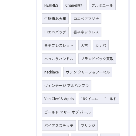
HERMÈS
Chanel時計
プルミエール
生駒市北大和
ロエベアマソナ
ロエベバッグ
喜平ネックレス
喜平ブレスレット
大吉
カナパ
べっこうハンドル
ブランドバック買取
necklace
ヴァン クリーフ＆アーペル
ヴィンテージ アルハンブラ
Van Cleef & Arpels
18K イエローゴールド
ゴールド マザー オブ パール
バイアスステッチ
フリンジ