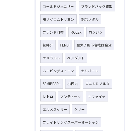
ゴールドジュエリー
ブランドバッグ買取
モノグラムトリヨン
記念メダル
ブランド財布
ROLEX
ロンジン
腕時計
FENDI
皇太子殿下御成婚金貨
エメラルド
ペンダント
ムービングストーン
セミパール
SEMIPEARL
小西六
コニカミノルタ
レトロ
アンティーク
サファイヤ
エルメスケリー
ケリー
ブライトリングスーパーオーシャン