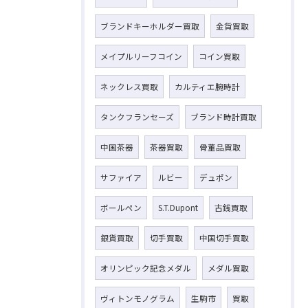
ブランドキーホルダー買取
金貨買取
メイプルリーフコイン
コイン買取
ネックレス買取
カルティエ腕時計
タンクフランセーズ
ブランド時計買取
中国茶器
茶器買取
骨董品買取
サファイア
ルビー
デュポン
ボールペン
S.T.Dupont
古銭買取
銀貨買取
切手買取
中国切手買取
オリンピック記念メダル
メダル買取
ヴィトンモノグラム
生駒市
買取