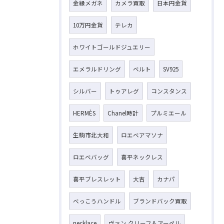
金縁メガネ
カメラ買取
日本円金貨
10万円金貨
テレカ
ホワイトゴールドジュエリー
エメラルドリング
ベルト
SV925
シルバー
トゥアレグ
コンスタンス
HERMÈS
Chanel時計
プルミエール
生駒市北大和
ロエベアマソナ
ロエベバッグ
喜平ネックレス
喜平ブレスレット
大吉
カナパ
べっこうハンドル
ブランドバック買取
necklace
ヴァン クリーフ＆アーペル