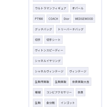
ウルトラマンフィギュア
オパール
PT900
COACH
Dior
WEDGEWOOD
グッチバッグ
トリーバーチバッグ
切手
切手シート
ヴィトンスピーディー
シャネルイヤリング
シャネルヴィンテージ
ヴィンテージ
生駒市買取
生駒買取
奈良買取大吉
珊瑚
コンビアクセサリー
奈良
生駒
金分割
インゴット