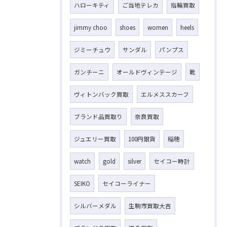
ハローキティ
ご当地テレカ
指輪買取
jimmy choo
shoes
women
heels
ジミーチュウ
サンダル
パンプス
ガンチーニ
オールドヴィンテージ
靴
ヴィトンバック買取
エルメススカーフ
ブランド品買取り
奈良買取
ジュエリー買取
100円銀貨
稲穂
watch
gold
silver
セイコー時計
SEIKO
セイコーライナー
シルバーメダル
生駒市買取大吉