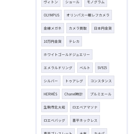
ヴィトン
ショール
モノグラム
OLYMPUS
オリンパス一眼レフカメラ
金縁メガネ
カメラ買取
日本円金貨
10万円金貨
テレカ
ホワイトゴールドジュエリー
エメラルドリング
ベルト
SV925
シルバー
トゥアレグ
コンスタンス
HERMÈS
Chanel時計
プルミエール
生駒市北大和
ロエベアマソナ
ロエベバッグ
喜平ネックレス
喜平ブレスレット
大吉
カナパ