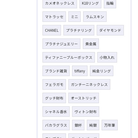
カメオネックレス
K18リング
指輪
マトラッセ
ミニ
ラムスキン
CHANEL
プラチナリング
ダイヤモンド
プラチナジュエリー
貴金属
ティファニーブルーボックス
小物入れ
ブランド雑貨
tiffany
純金リング
フェラガモ
ガンチーニネックレス
グッチ財布
オーストリッチ
シャネル香水
ヴィトン財布
バカラグラス
銀杯
純銀
万年筆