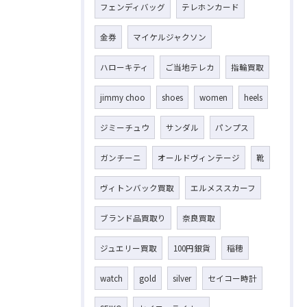
フェンディバッグ
テレホンカード
金券
マイケルジャクソン
ハローキティ
ご当地テレカ
指輪買取
jimmy choo
shoes
women
heels
ジミーチュウ
サンダル
パンプス
ガンチーニ
オールドヴィンテージ
靴
ヴィトンバック買取
エルメススカーフ
ブランド品買取り
奈良買取
ジュエリー買取
100円銀貨
稲穂
watch
gold
silver
セイコー時計