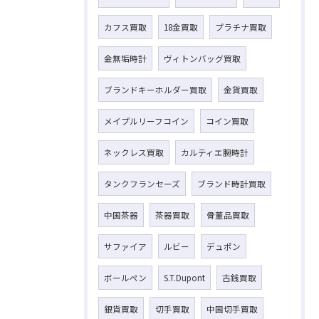
カフス買取
18金買取
プラチナ買取
金無垢時計
ヴィトンバッグ買取
ブランドキーホルダー買取
金貨買取
メイプルリーフコイン
コイン買取
ネックレス買取
カルティエ腕時計
タンクフランセーズ
ブランド時計買取
中国茶器
茶器買取
骨董品買取
サファイア
ルビー
デュポン
ボールペン
S.T.Dupont
古銭買取
銀貨買取
切手買取
中国切手買取