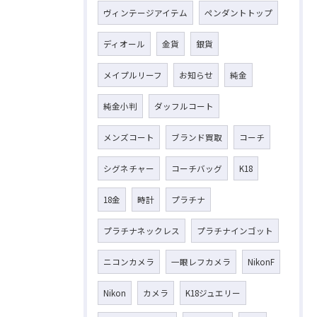
ヴィンテージアイテム
ペンダントトップ
ディオール
金貨
銀貨
メイプルリーフ
お知らせ
純金
純金小判
ダッフルコート
メンズコート
ブランド買取
コーチ
シグネチャー
コーチバッグ
K18
18金
時計
プラチナ
プラチナネックレス
プラチナインゴット
ニコンカメラ
一眼レフカメラ
NikonF
Nikon
カメラ
K18ジュエリー