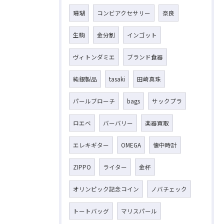
珊瑚
コンビアクセサリー
奈良
生駒
金分割
インゴット
ヴィトンダミエ
ブランド食器
純銀製品
tasaki
田崎真珠
パールブローチ
bags
サックプラ
ロエベ
バーバリー
楽器買取
エレキギター
OMEGA
懐中時計
ZIPPO
ライター
金杯
オリンピック記念コイン
ノバチェック
トートバッグ
マリスパール