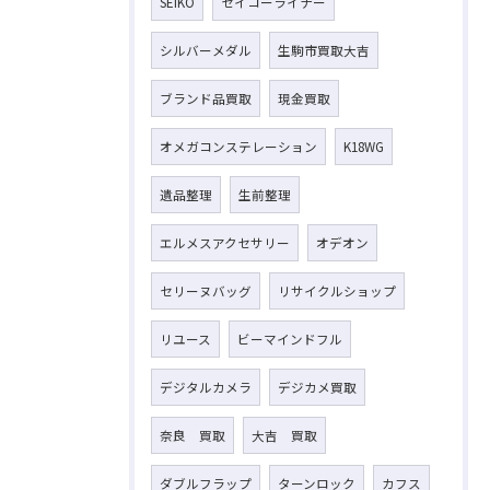
SEIKO
セイコーライナー
シルバーメダル
生駒市買取大吉
ブランド品買取
現金買取
オメガコンステレーション
K18WG
遺品整理
生前整理
エルメスアクセサリー
オデオン
セリーヌバッグ
リサイクルショップ
リユース
ビーマインドフル
デジタルカメラ
デジカメ買取
奈良 買取
大吉 買取
ダブルフラップ
ターンロック
カフス