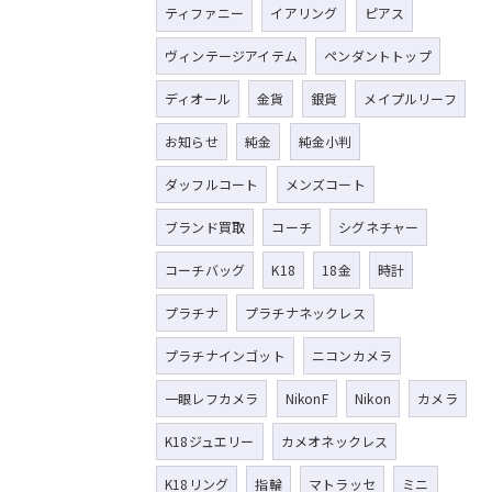
ティファニー
イアリング
ピアス
ヴィンテージアイテム
ペンダントトップ
ディオール
金貨
銀貨
メイプルリーフ
お知らせ
純金
純金小判
ダッフルコート
メンズコート
ブランド買取
コーチ
シグネチャー
コーチバッグ
K18
18金
時計
プラチナ
プラチナネックレス
プラチナインゴット
ニコンカメラ
一眼レフカメラ
NikonF
Nikon
カメラ
K18ジュエリー
カメオネックレス
K18リング
指輪
マトラッセ
ミニ