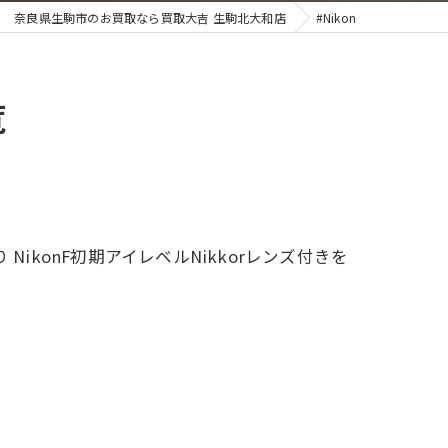
奈良県生駒市のお買取なら買取大吉 生駒北大和店
#Nikon
覧
konF初期アイレベルNikkorレンズ付きを