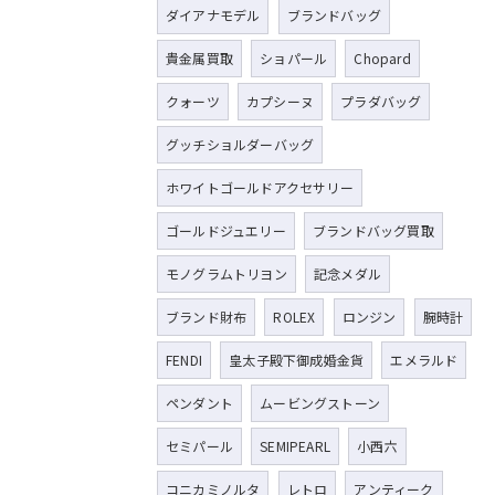
ダイアナモデル
ブランドバッグ
貴金属買取
ショパール
Chopard
クォーツ
カプシーヌ
プラダバッグ
グッチショルダーバッグ
ホワイトゴールドアクセサリー
ゴールドジュエリー
ブランドバッグ買取
モノグラムトリヨン
記念メダル
ブランド財布
ROLEX
ロンジン
腕時計
FENDI
皇太子殿下御成婚金貨
エメラルド
ペンダント
ムービングストーン
セミパール
SEMIPEARL
小西六
コニカミノルタ
レトロ
アンティーク