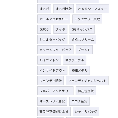
オメガ
オメガ時計
オメガシーマスター
パールアクセサリー
アクセサリー買取
GUCCI
グッチ
GGキャンバス
ショルダーバッグ
ＧＧスプリーム
メッセンジャーバッグ
ブランド
ルイヴィトン
ネヴァーフル
インサイドアウト
純銀メダル
フェンディ時計
フェンディチェンジベルト
シルバーアクセサリー
御在位金貨
オーストリア金貨
コロナ金貨
天皇陛下御即位金貨
シャネルバッグ