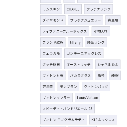
ラムスキン
CHANEL
プラチナリング
ダイヤモンド
プラチナジュエリー
貴金属
ティファニーブルーボックス
小物入れ
ブランド雑貨
tiffany
純金リング
フェラガモ
ガンチーニネックレス
グッチ財布
オーストリッチ
シャネル香水
ヴィトン財布
バカラグラス
銀杯
純銀
万年筆
モンブラン
ヴィトンバッグ
ヴィトンマフラー
Louis Vuitton
スピーディ・バンドリエール 25
ヴィトン モノグラムテディ
K18ネックレス