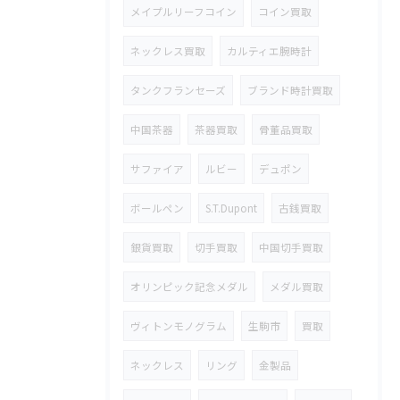
メイプルリーフコイン
コイン買取
ネックレス買取
カルティエ腕時計
タンクフランセーズ
ブランド時計買取
中国茶器
茶器買取
骨董品買取
サファイア
ルビー
デュポン
ボールペン
S.T.Dupont
古銭買取
銀貨買取
切手買取
中国切手買取
オリンピック記念メダル
メダル買取
ヴィトンモノグラム
生駒市
買取
ネックレス
リング
金製品