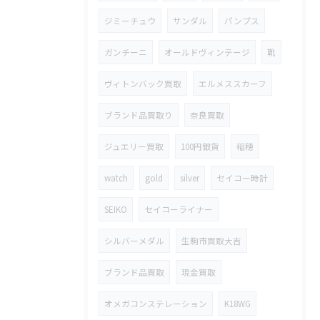
ジミーチュウ
サンダル
パンプス
ガンチーニ
オールドヴィンテージ
靴
ヴィトンバック買取
エルメススカーフ
ブランド品買取り
奈良買取
ジュエリー買取
100円銀貨
稲穂
watch
gold
silver
セイコー時計
SEIKO
セイコーライナー
シルバーメダル
生駒市買取大吉
ブランド品買取
現金買取
オメガコンステレーション
K18WG