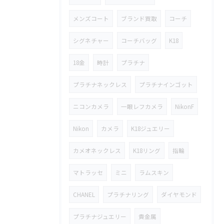
メンズコート
ブランド買取
コーチ
シグネチャー
コーチバッグ
K18
18金
時計
プラチナ
プラチナネックレス
プラチナインゴット
ニコンカメラ
一眼レフカメラ
NikonF
Nikon
カメラ
K18ジュエリー
カメオネックレス
K18リング
指輪
マトラッセ
ミニ
ラムスキン
CHANEL
プラチナリング
ダイヤモンド
プラチナジュエリー
貴金属