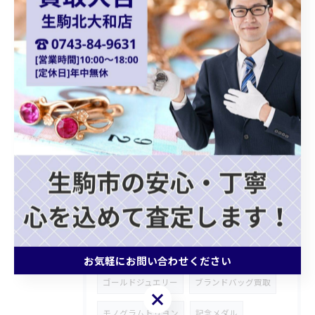
フェンディチェンジベルト
シルバーアクセサリー
御在位金貨
オーストリア金貨
コロナ金貨
天皇陛下御即位金貨
シャネルバッグ
ダイアナモデル
ブランドバッグ
貴金属買取
ショパール
Chopard
クォーツ
カプシーヌ
プラダバッグ
グッチショルダーバッグ
ホワイトゴールドアクセサリー
お気軽にお問い合わせください
ゴールドジュエリー
ブランドバッグ買取
お気軽にお問い合わせください
モノグラムトリヨン
記念メダル