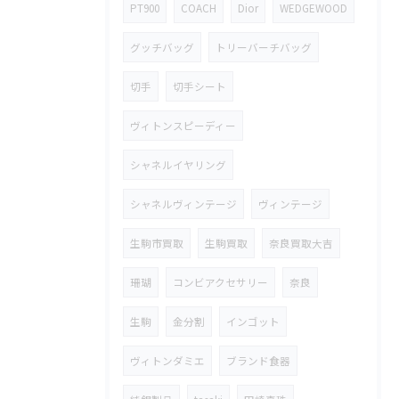
PT900
COACH
Dior
WEDGEWOOD
グッチバッグ
トリーバーチバッグ
切手
切手シート
ヴィトンスピーディー
シャネルイヤリング
シャネルヴィンテージ
ヴィンテージ
生駒市買取
生駒買取
奈良買取大吉
珊瑚
コンビアクセサリー
奈良
生駒
金分割
インゴット
ヴィトンダミエ
ブランド食器