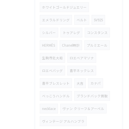
ホワイトゴールドジュエリー
エメラルドリング
ベルト
SV925
シルバー
トゥアレグ
コンスタンス
HERMÈS
Chanel時計
プルミエール
生駒市北大和
ロエベアマソナ
ロエベバッグ
喜平ネックレス
喜平ブレスレット
大吉
カナパ
べっこうハンドル
ブランドバック買取
necklace
ヴァン クリーフ＆アーペル
ヴィンテージ アルハンブラ