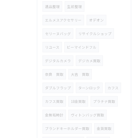
遺品整理
生前整理
エルメスアクセサリー
オデオン
セリーヌバッグ
リサイクルショップ
リユース
ビーマインドフル
デジタルカメラ
デジカメ買取
奈良 買取
大吉 買取
ダブルフラップ
ターンロック
カフス
カフス買取
18金買取
プラチナ買取
金無垢時計
ヴィトンバッグ買取
ブランドキーホルダー買取
金貨買取