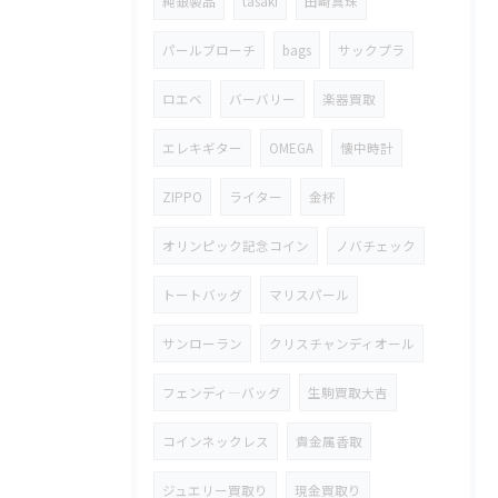
純銀製品
tasaki
田崎真珠
パールブローチ
bags
サックプラ
ロエベ
バーバリー
楽器買取
エレキギター
OMEGA
懐中時計
ZIPPO
ライター
金杯
オリンピック記念コイン
ノバチェック
トートバッグ
マリスパール
サンローラン
クリスチャンディオール
フェンディ―バッグ
生駒買取大吉
コインネックレス
貴金属香取
ジュエリー買取り
現金買取り