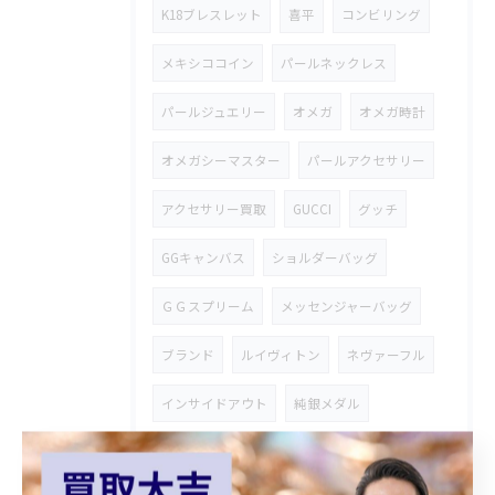
K18ブレスレット
喜平
コンビリング
メキシココイン
パールネックレス
パールジュエリー
オメガ
オメガ時計
オメガシーマスター
パールアクセサリー
アクセサリー買取
GUCCI
グッチ
GGキャンバス
ショルダーバッグ
ＧＧスプリーム
メッセンジャーバッグ
ブランド
ルイヴィトン
ネヴァーフル
インサイドアウト
純銀メダル
フェンディ時計