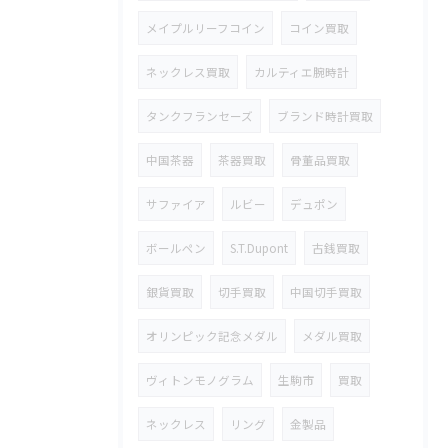
メイプルリーフコイン
コイン買取
ネックレス買取
カルティエ腕時計
タンクフランセーズ
ブランド時計買取
中国茶器
茶器買取
骨董品買取
サファイア
ルビー
デュポン
ボールペン
S.T.Dupont
古銭買取
銀貨買取
切手買取
中国切手買取
オリンピック記念メダル
メダル買取
ヴィトンモノグラム
生駒市
買取
ネックレス
リング
金製品