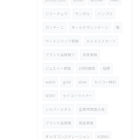
ジミーチュウ
サンダル
パンプス
ガンチーニ
オールドヴィンテージ
靴
ヴィトンバック買取
エルメススカーフ
ブランド品買取り
奈良買取
ジュエリー買取
100円銀貨
稲穂
watch
gold
silver
セイコー時計
SEIKO
セイコーライナー
シルバーメダル
生駒市買取大吉
ブランド品買取
現金買取
オメガコンステレーション
K18WG