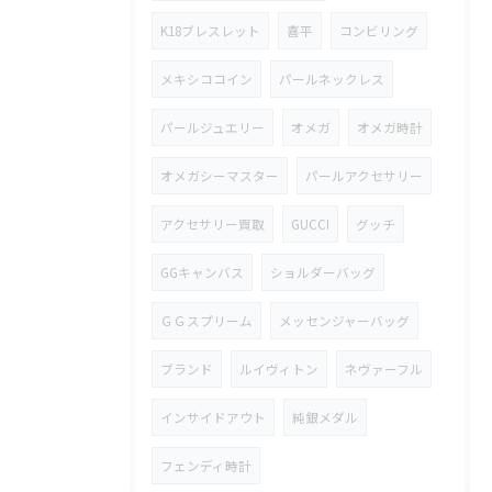
K18ブレスレット
喜平
コンビリング
メキシココイン
パールネックレス
パールジュエリー
オメガ
オメガ時計
オメガシーマスター
パールアクセサリー
アクセサリー買取
GUCCI
グッチ
GGキャンバス
ショルダーバッグ
ＧＧスプリーム
メッセンジャーバッグ
ブランド
ルイヴィトン
ネヴァーフル
インサイドアウト
純銀メダル
フェンディ時計