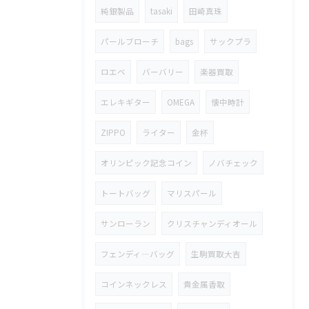
純銀製品
tasaki
田崎真珠
パールブローチ
bags
サックプラ
ロエベ
バーバリー
楽器買取
エレキギター
OMEGA
懐中時計
ZIPPO
ライター
金杯
オリンピック記念コイン
ノバチェック
トートバッグ
マリスパール
サンローラン
クリスチャンディオール
フェンディ―バッグ
生駒買取大吉
コインネックレス
貴金属香取