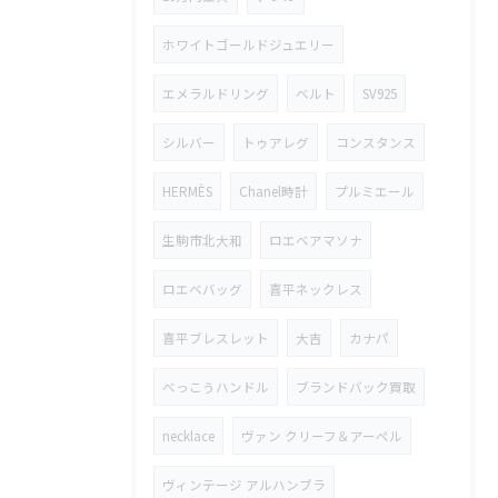
ホワイトゴールドジュエリー
エメラルドリング
ベルト
SV925
シルバー
トゥアレグ
コンスタンス
HERMÈS
Chanel時計
プルミエール
生駒市北大和
ロエベアマソナ
ロエベバッグ
喜平ネックレス
喜平ブレスレット
大吉
カナパ
べっこうハンドル
ブランドバック買取
necklace
ヴァン クリーフ＆アーペル
ヴィンテージ アルハンブラ