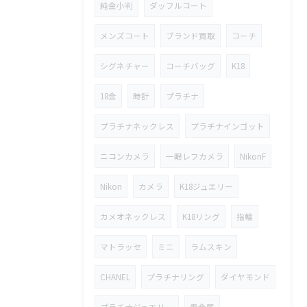
純金小判
ダッフルコート
メンズコート
ブランド買取
コーチ
シグネチャー
コーチバッグ
K18
18金
時計
プラチナ
プラチナネックレス
プラチナインゴット
ニコンカメラ
一眼レフカメラ
NikonF
Nikon
カメラ
K18ジュエリー
カメオネックレス
K18リング
指輪
マトラッセ
ミニ
ラムスキン
CHANEL
プラチナリング
ダイヤモンド
プラチナジュエリー
貴金属