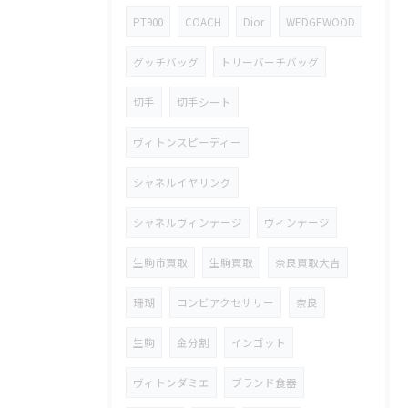
PT900
COACH
Dior
WEDGEWOOD
グッチバッグ
トリーバーチバッグ
切手
切手シート
ヴィトンスピーディー
シャネルイヤリング
シャネルヴィンテージ
ヴィンテージ
生駒市買取
生駒買取
奈良買取大吉
珊瑚
コンビアクセサリー
奈良
生駒
金分割
インゴット
ヴィトンダミエ
ブランド食器