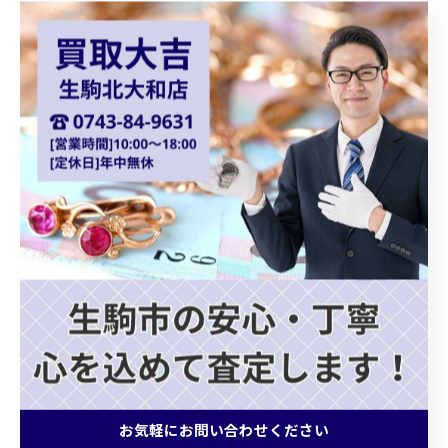
フェンディチェンジベルト
シルバーアクセサリー
御在位金貨
オーストリア金貨
コロナ金貨
天皇陛下御即位金貨
シャネルバッグ
ダイアナモデル
ブランドバッグ
貴金属買取
ショパール
Chopard
クォーツ
カプシーヌ
プラダバッグ
グッチショルダーバッグ
ホワイトゴールドアクセサリー
ゴールドジュエリー
ブランドバッグ買取
お気軽にお問い合わせください