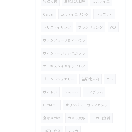
買取大吉
生駒北大和店
カルティエ
Cartier
カルティエリング
トリニティ
トリニティリング
ブランドリング
VCA
ヴァンクリーフ＆アーペル
ヴィンテージアルハンブラ
オニキスダイヤネックレス
ブランドジュエリー
生駒北大和
カレ
ヴィトン
ショール
モノグラム
OLYMPUS
オリンパス一眼レフカメラ
金縁メガネ
カメラ買取
日本円金貨
10万円金貨
テレカ