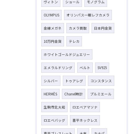
ヴィトン
ショール
モノグラム
OLYMPUS
オリンパス一眼レフカメラ
金縁メガネ
カメラ買取
日本円金貨
10万円金貨
テレカ
ホワイトゴールドジュエリー
エメラルドリング
ベルト
SV925
シルバー
トゥアレグ
コンスタンス
HERMÈS
Chanel時計
プルミエール
生駒市北大和
ロエベアマソナ
ロエベバッグ
喜平ネックレス
喜平ブレスレット
大吉
カナパ