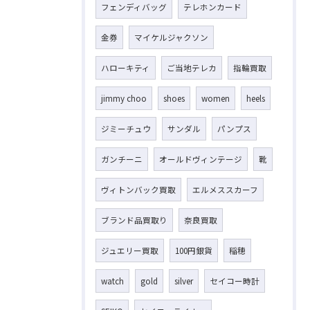
フェンディバッグ
テレホンカード
金券
マイケルジャクソン
ハローキティ
ご当地テレカ
指輪買取
jimmy choo
shoes
women
heels
ジミーチュウ
サンダル
パンプス
ガンチーニ
オールドヴィンテージ
靴
ヴィトンバック買取
エルメススカーフ
ブランド品買取り
奈良買取
ジュエリー買取
100円銀貨
稲穂
watch
gold
silver
セイコー時計