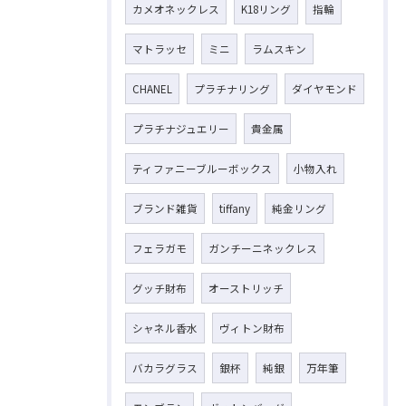
カメオネックレス
K18リング
指輪
マトラッセ
ミニ
ラムスキン
CHANEL
プラチナリング
ダイヤモンド
プラチナジュエリー
貴金属
ティファニーブルーボックス
小物入れ
ブランド雑貨
tiffany
純金リング
フェラガモ
ガンチーニネックレス
グッチ財布
オーストリッチ
シャネル香水
ヴィトン財布
バカラグラス
銀杯
純銀
万年筆