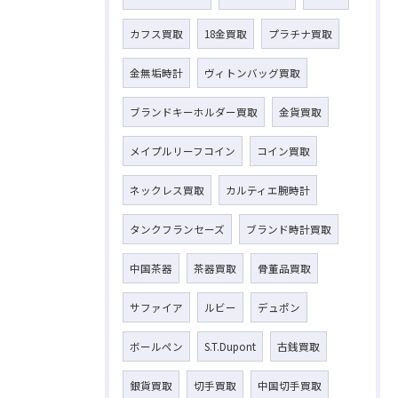
カフス買取
18金買取
プラチナ買取
金無垢時計
ヴィトンバッグ買取
ブランドキーホルダー買取
金貨買取
メイプルリーフコイン
コイン買取
ネックレス買取
カルティエ腕時計
タンクフランセーズ
ブランド時計買取
中国茶器
茶器買取
骨董品買取
サファイア
ルビー
デュポン
ボールペン
S.T.Dupont
古銭買取
銀貨買取
切手買取
中国切手買取