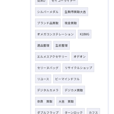
SEIKO
セイコーライナー
シルバーメダル
生駒市買取大吉
ブランド品買取
現金買取
オメガコンステレーション
K18WG
遺品整理
生前整理
エルメスアクセサリー
オデオン
セリーヌバッグ
リサイクルショップ
リユース
ビーマインドフル
デジタルカメラ
デジカメ買取
奈良 買取
大吉 買取
ダブルフラップ
ターンロック
カフス