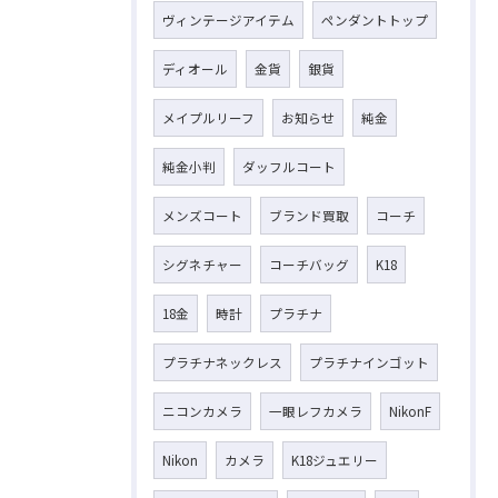
ヴィンテージアイテム
ペンダントトップ
ディオール
金貨
銀貨
メイプルリーフ
お知らせ
純金
純金小判
ダッフルコート
メンズコート
ブランド買取
コーチ
シグネチャー
コーチバッグ
K18
18金
時計
プラチナ
プラチナネックレス
プラチナインゴット
ニコンカメラ
一眼レフカメラ
NikonF
Nikon
カメラ
K18ジュエリー