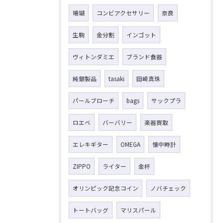
珊瑚
コンビアクセサリー
奈良
生駒
金分割
インゴット
ヴィトンダミエ
ブランド食器
純銀製品
tasaki
田崎真珠
パールブローチ
bags
サックプラ
ロエベ
バーバリー
楽器買取
エレキギター
OMEGA
懐中時計
ZIPPO
ライター
金杯
オリンピック記念コイン
ノバチェック
トートバッグ
マリスパール