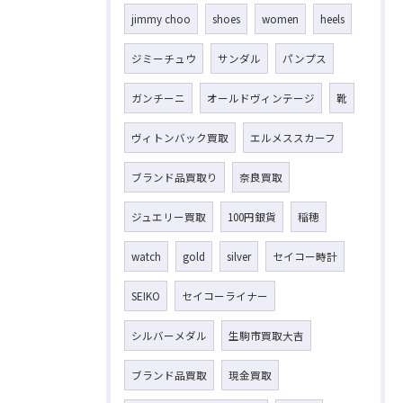
jimmy choo
shoes
women
heels
ジミーチュウ
サンダル
パンプス
ガンチーニ
オールドヴィンテージ
靴
ヴィトンバック買取
エルメススカーフ
ブランド品買取り
奈良買取
ジュエリー買取
100円銀貨
稲穂
watch
gold
silver
セイコー時計
SEIKO
セイコーライナー
シルバーメダル
生駒市買取大吉
ブランド品買取
現金買取