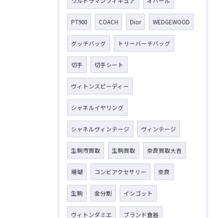
ウルトラマンフィギュア
オパール
PT900
COACH
Dior
WEDGEWOOD
グッチバッグ
トリーバーチバッグ
切手
切手シート
ヴィトンスピーディー
シャネルイヤリング
シャネルヴィンテージ
ヴィンテージ
生駒市買取
生駒買取
奈良買取大吉
珊瑚
コンビアクセサリー
奈良
生駒
金分割
インゴット
ヴィトンダミエ
ブランド食器