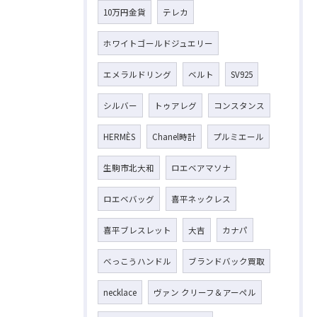
10万円金貨
テレカ
ホワイトゴールドジュエリー
エメラルドリング
ベルト
SV925
シルバー
トゥアレグ
コンスタンス
HERMÈS
Chanel時計
プルミエール
生駒市北大和
ロエベアマソナ
ロエベバッグ
喜平ネックレス
喜平ブレスレット
大吉
カナパ
べっこうハンドル
ブランドバック買取
necklace
ヴァン クリーフ＆アーペル