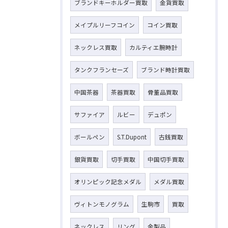
ブランドキーホルダー買取
金貨買取
メイプルリーフコイン
コイン買取
ネックレス買取
カルティエ腕時計
タンクフランセーズ
ブランド時計買取
中国茶器
茶器買取
骨董品買取
サファイア
ルビー
デュポン
ボールペン
S.T.Dupont
古銭買取
銀貨買取
切手買取
中国切手買取
オリンピック記念メダル
メダル買取
ヴィトンモノグラム
生駒市
買取
ネックレス
リング
金製品