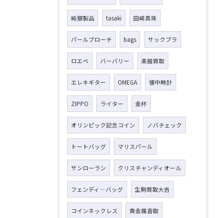
純銀製品
tasaki
田崎真珠
パールブローチ
bags
サックプラ
ロエベ
バーバリー
楽器買取
エレキギター
OMEGA
懐中時計
ZIPPO
ライター
金杯
オリンピック記念コイン
ノバチェック
トートバッグ
マリスパール
サンローラン
クリスチャンディオール
フェンディ―バッグ
生駒買取大吉
コインネックレス
貴金属香取