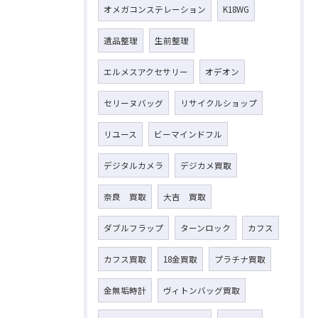
オメガコンステレーション
K18WG
遺品整理
生前整理
エルメスアクセサリー
オデオン
セリーヌバッグ
リサイクルショップ
リユース
ビーマインドフル
デジタルカメラ
デジカメ買取
奈良 買取
大吉 買取
ダブルフラップ
ターンロック
カフス
カフス買取
18金買取
プラチナ買取
金無垢時計
ヴィトンバッグ買取