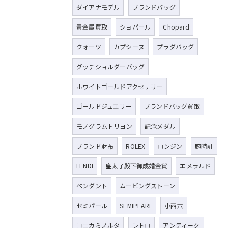
ダイアナモデル
ブランドバッグ
貴金属買取
ショパール
Chopard
クォーツ
カプシーヌ
プラダバッグ
グッチショルダーバッグ
ホワイトゴールドアクセサリー
ゴールドジュエリー
ブランドバッグ買取
モノグラムトリヨン
記念メダル
ブランド財布
ROLEX
ロンジン
腕時計
FENDI
皇太子殿下御成婚金貨
エメラルド
ペンダント
ムービングストーン
セミパール
SEMIPEARL
小西六
コニカミノルタ
レトロ
アンティーク