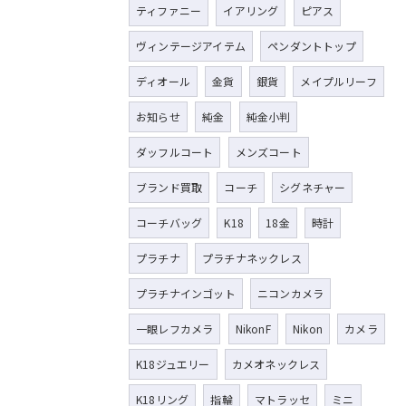
ティファニー
イアリング
ピアス
ヴィンテージアイテム
ペンダントトップ
ディオール
金貨
銀貨
メイプルリーフ
お知らせ
純金
純金小判
ダッフルコート
メンズコート
ブランド買取
コーチ
シグネチャー
コーチバッグ
K18
18金
時計
プラチナ
プラチナネックレス
プラチナインゴット
ニコンカメラ
一眼レフカメラ
NikonF
Nikon
カメラ
K18ジュエリー
カメオネックレス
K18リング
指輪
マトラッセ
ミニ