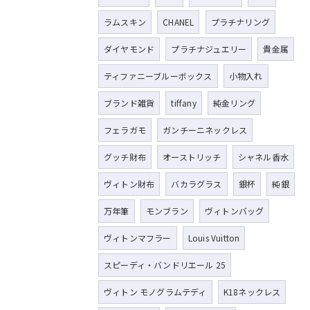
ラムスキン
CHANEL
プラチナリング
ダイヤモンド
プラチナジュエリー
貴金属
ティファニーブルーボックス
小物入れ
ブランド雑貨
tiffany
純金リング
フェラガモ
ガンチーニネックレス
グッチ財布
オーストリッチ
シャネル香水
ヴィトン財布
バカラグラス
銀杯
純銀
万年筆
モンブラン
ヴィトンバッグ
ヴィトンマフラー
Louis Vuitton
スピーディ・バンドリエール 25
ヴィトン モノグラムテディ
K18ネックレス