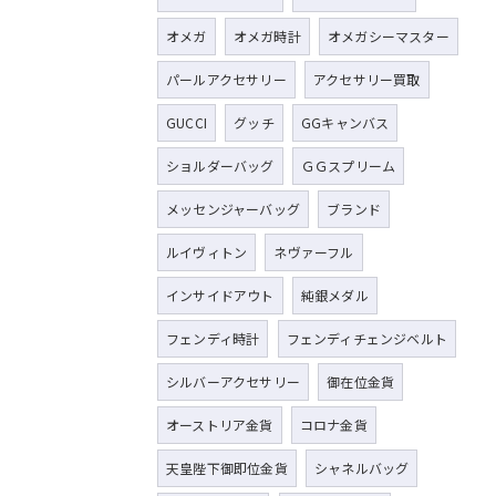
オメガ
オメガ時計
オメガシーマスター
パールアクセサリー
アクセサリー買取
GUCCI
グッチ
GGキャンバス
ショルダーバッグ
ＧＧスプリーム
メッセンジャーバッグ
ブランド
ルイヴィトン
ネヴァーフル
インサイドアウト
純銀メダル
フェンディ時計
フェンディチェンジベルト
シルバーアクセサリー
御在位金貨
オーストリア金貨
コロナ金貨
天皇陛下御即位金貨
シャネルバッグ