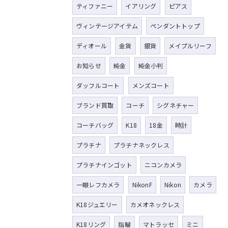
ティファニー
イアリング
ピアス
ヴィンテージアイテム
ペンダントトップ
ディオール
金貨
銀貨
メイプルリーフ
お知らせ
純金
純金小判
ダッフルコート
メンズコート
ブランド買取
コーチ
シグネチャー
コーチバッグ
K18
18金
時計
プラチナ
プラチナネックレス
プラチナインゴット
ニコンカメラ
一眼レフカメラ
NikonF
Nikon
カメラ
K18ジュエリー
カメオネックレス
K18リング
指輪
マトラッセ
ミニ