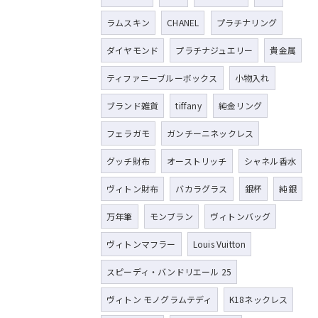
ラムスキン
CHANEL
プラチナリング
ダイヤモンド
プラチナジュエリー
貴金属
ティファニーブルーボックス
小物入れ
ブランド雑貨
tiffany
純金リング
フェラガモ
ガンチーニネックレス
グッチ財布
オーストリッチ
シャネル香水
ヴィトン財布
バカラグラス
銀杯
純銀
万年筆
モンブラン
ヴィトンバッグ
ヴィトンマフラー
Louis Vuitton
スピーディ・バンドリエール 25
ヴィトン モノグラムテディ
K18ネックレス