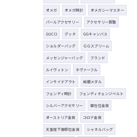
オメガ
オメガ時計
オメガシーマスター
パールアクセサリー
アクセサリー買取
GUCCI
グッチ
GGキャンバス
ショルダーバッグ
ＧＧスプリーム
メッセンジャーバッグ
ブランド
ルイヴィトン
ネヴァーフル
インサイドアウト
純銀メダル
フェンディ時計
フェンディチェンジベルト
シルバーアクセサリー
御在位金貨
オーストリア金貨
コロナ金貨
天皇陛下御即位金貨
シャネルバッグ