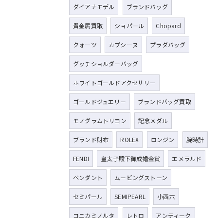
ダイアナモデル
ブランドバッグ
貴金属買取
ショパール
Chopard
クォーツ
カプシーヌ
プラダバッグ
グッチショルダーバッグ
ホワイトゴールドアクセサリー
ゴールドジュエリー
ブランドバッグ買取
モノグラムトリヨン
記念メダル
ブランド財布
ROLEX
ロンジン
腕時計
FENDI
皇太子殿下御成婚金貨
エメラルド
ペンダント
ムービングストーン
セミパール
SEMIPEARL
小西六
コニカミノルタ
レトロ
アンティーク