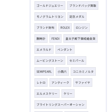
ゴールドジュエリー
ブランドバッグ買取
モノグラムトリヨン
記念メダル
ブランド財布
ROLEX
ロンジン
腕時計
FENDI
皇太子殿下御成婚金貨
エメラルド
ペンダント
ムービングストーン
セミパール
SEMIPEARL
小西六
コニカミノルタ
レトロ
アンティーク
サファイヤ
エルメスケリー
ケリー
ブライトリングスーパーオーシャン