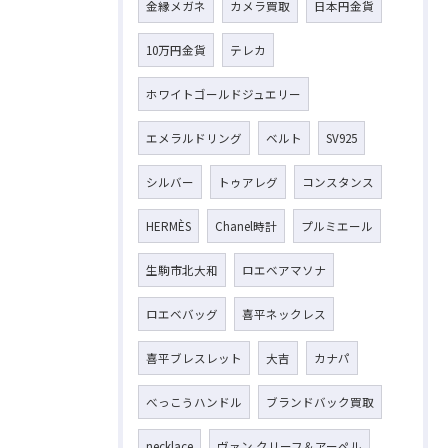
金縁メガネ
カメラ買取
日本円金貨
10万円金貨
テレカ
ホワイトゴールドジュエリー
エメラルドリング
ベルト
SV925
シルバー
トゥアレグ
コンスタンス
HERMÈS
Chanel時計
プルミエール
生駒市北大和
ロエベアマソナ
ロエベバッグ
喜平ネックレス
喜平ブレスレット
大吉
カナパ
べっこうハンドル
ブランドバック買取
necklace
ヴァン クリーフ＆アーペル