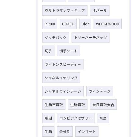
ウルトラマンフィギュア
オパール
PT900
COACH
Dior
WEDGEWOOD
グッチバッグ
トリーバーチバッグ
切手
切手シート
ヴィトンスピーディー
シャネルイヤリング
シャネルヴィンテージ
ヴィンテージ
生駒市買取
生駒買取
奈良買取大吉
珊瑚
コンビアクセサリー
奈良
生駒
金分割
インゴット