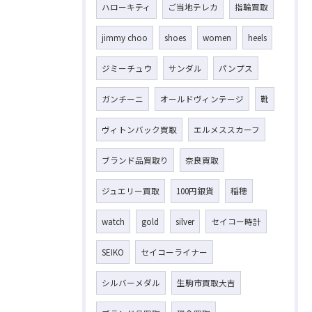
ハローキティ
ご当地テレカ
指輪買取
jimmy choo
shoes
women
heels
ジミーチュウ
サンダル
パンプス
ガンチーニ
オールドヴィンテージ
靴
ヴィトンバック買取
エルメススカーフ
ブランド品買取り
奈良買取
ジュエリー買取
100円銀貨
稲穂
watch
gold
silver
セイコー時計
SEIKO
セイコーライナー
シルバーメダル
生駒市買取大吉