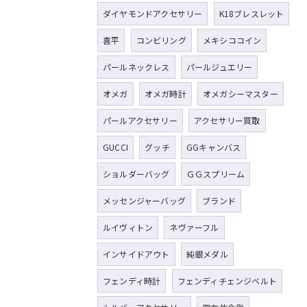
ダイヤモンドアクセサリー
K18ブレスレット
喜平
コンビリング
メキシココイン
パールネックレス
パールジュエリー
オメガ
オメガ時計
オメガシーマスター
パールアクセサリー
アクセサリー買取
GUCCI
グッチ
GGキャンバス
ショルダーバッグ
ＧＧスプリーム
メッセンジャーバッグ
ブランド
ルイヴィトン
ネヴァーフル
インサイドアウト
純銀メダル
フェンディ時計
フェンディチェンジベルト