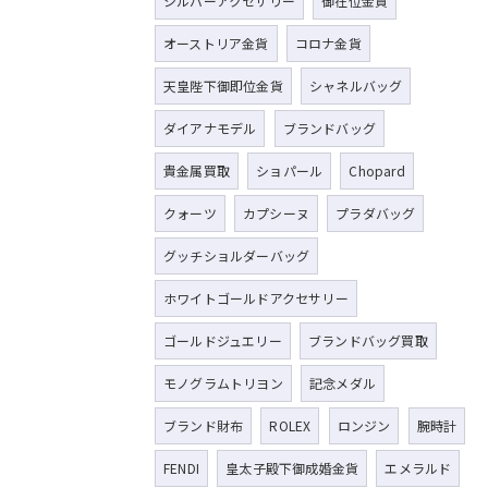
シルバーアクセサリー
御在位金貨
オーストリア金貨
コロナ金貨
天皇陛下御即位金貨
シャネルバッグ
ダイアナモデル
ブランドバッグ
貴金属買取
ショパール
Chopard
クォーツ
カプシーヌ
プラダバッグ
グッチショルダーバッグ
ホワイトゴールドアクセサリー
ゴールドジュエリー
ブランドバッグ買取
モノグラムトリヨン
記念メダル
ブランド財布
ROLEX
ロンジン
腕時計
FENDI
皇太子殿下御成婚金貨
エメラルド