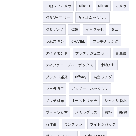
一眼レフカメラ
NikonF
Nikon
カメラ
K18ジュエリー
カメオネックレス
K18リング
指輪
マトラッセ
ミニ
ラムスキン
CHANEL
プラチナリング
ダイヤモンド
プラチナジュエリー
貴金属
ティファニーブルーボックス
小物入れ
ブランド雑貨
tiffany
純金リング
フェラガモ
ガンチーニネックレス
グッチ財布
オーストリッチ
シャネル香水
ヴィトン財布
バカラグラス
銀杯
純銀
万年筆
モンブラン
ヴィトンバッグ
ヴィトンマフラー
Louis Vuitton