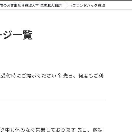
市のお買取なら買取大吉 生駒北大和店
#ブランドバッグ買取
ージ一覧
査定受付時にご提示ください♀ 先日、何度もご利
ーク中も休みなく営業しております 先日、電話