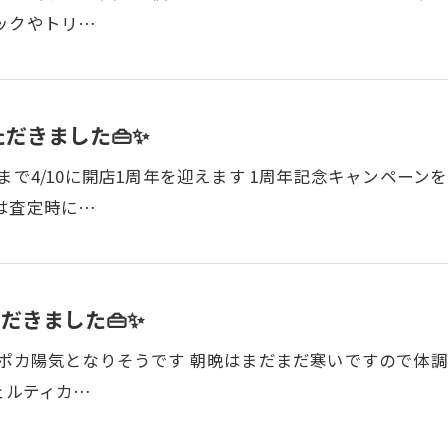
ックやトリ…
だきました👜✨
まで4/10に開店1周年を迎えます 1周年記念キャンペー
は査定時に…
だきました👜✨
カポカ陽気となりそうです 朝晩はまだまだ寒いですので体
ェルティカ…