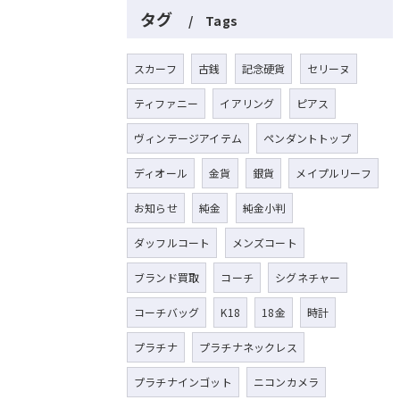
タグ
Tags
スカーフ
古銭
記念硬貨
セリーヌ
ティファニー
イアリング
ピアス
ヴィンテージアイテム
ペンダントトップ
ディオール
金貨
銀貨
メイプルリーフ
お知らせ
純金
純金小判
ダッフルコート
メンズコート
ブランド買取
コーチ
シグネチャー
コーチバッグ
K18
18金
時計
プラチナ
プラチナネックレス
プラチナインゴット
ニコンカメラ