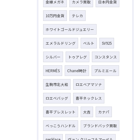
金縁メガネ
カメラ買取
日本円金貨
10万円金貨
テレカ
ホワイトゴールドジュエリー
エメラルドリング
ベルト
SV925
シルバー
トゥアレグ
コンスタンス
HERMÈS
Chanel時計
プルミエール
生駒市北大和
ロエベアマソナ
ロエベバッグ
喜平ネックレス
喜平ブレスレット
大吉
カナパ
べっこうハンドル
ブランドバック買取
necklace
ヴァン クリーフ＆アーペル