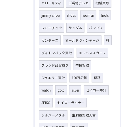
ハローキティ
ご当地テレカ
指輪買取
jimmy choo
shoes
women
heels
ジミーチュウ
サンダル
パンプス
ガンチーニ
オールドヴィンテージ
靴
ヴィトンバック買取
エルメススカーフ
ブランド品買取り
奈良買取
ジュエリー買取
100円銀貨
稲穂
watch
gold
silver
セイコー時計
SEIKO
セイコーライナー
シルバーメダル
生駒市買取大吉