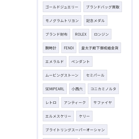
ゴールドジュエリー
ブランドバッグ買取
モノグラムトリヨン
記念メダル
ブランド財布
ROLEX
ロンジン
腕時計
FENDI
皇太子殿下御成婚金貨
エメラルド
ペンダント
ムービングストーン
セミパール
SEMIPEARL
小西六
コニカミノルタ
レトロ
アンティーク
サファイヤ
エルメスケリー
ケリー
ブライトリングスーパーオーシャン