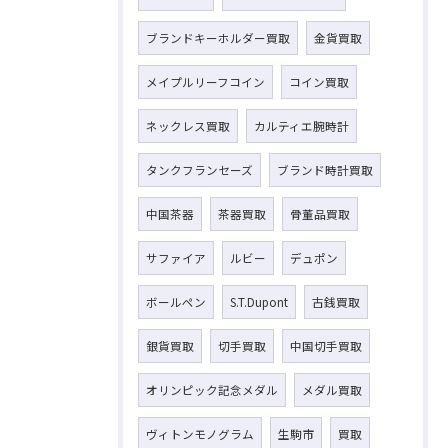
ブランドキーホルダー買取
金貨買取
メイプルリーフコイン
コイン買取
ネックレス買取
カルティエ腕時計
タンクフランセーズ
ブランド時計買取
中国茶器
茶器買取
骨董品買取
サファイア
ルビー
デュポン
ボールペン
S.T.Dupont
古銭買取
銀貨買取
切手買取
中国切手買取
オリンピック記念メダル
メダル買取
ヴィトンモノグラム
生駒市
買取