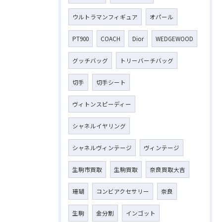
ウルトラマンフィギュア
オパール
PT900
COACH
Dior
WEDGEWOOD
グッチバッグ
トリーバーチバッグ
切手
切手シート
ヴィトンスピーディー
シャネルイヤリング
シャネルヴィンテージ
ヴィンテージ
生駒市買取
生駒買取
奈良買取大吉
珊瑚
コンビアクセサリー
奈良
生駒
金分割
インゴット