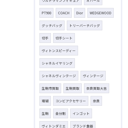
ウルトラマンフィギュア
オパール
PT900
COACH
Dior
WEDGEWOOD
グッチバッグ
トリーバーチバッグ
切手
切手シート
ヴィトンスピーディー
シャネルイヤリング
シャネルヴィンテージ
ヴィンテージ
生駒市買取
生駒買取
奈良買取大吉
珊瑚
コンビアクセサリー
奈良
生駒
金分割
インゴット
ヴィトンダミエ
ブランド食器