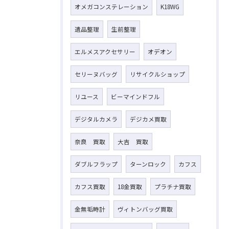
オメガコンステレーション
K18WG
遺品整理
生前整理
エルメスアクセサリー
オデオン
セリーヌバッグ
リサイクルショップ
リユース
ビーマインドフル
デジタルカメラ
デジカメ買取
奈良 買取
大吉 買取
ダブルフラップ
ターンロック
カフス
カフス買取
18金買取
プラチナ買取
金無垢時計
ヴィトンバッグ買取