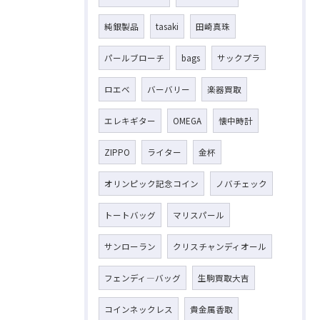
純銀製品
tasaki
田崎真珠
パールブローチ
bags
サックプラ
ロエベ
バーバリー
楽器買取
エレキギター
OMEGA
懐中時計
ZIPPO
ライター
金杯
オリンピック記念コイン
ノバチェック
トートバッグ
マリスパール
サンローラン
クリスチャンディオール
フェンディ―バッグ
生駒買取大吉
コインネックレス
貴金属香取