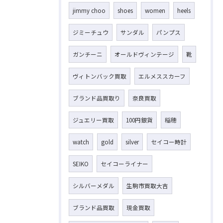
jimmy choo
shoes
women
heels
ジミーチュウ
サンダル
パンプス
ガンチーニ
オールドヴィンテージ
靴
ヴィトンバック買取
エルメススカーフ
ブランド品買取り
奈良買取
ジュエリー買取
100円銀貨
稲穂
watch
gold
silver
セイコー時計
SEIKO
セイコーライナー
シルバーメダル
生駒市買取大吉
ブランド品買取
現金買取