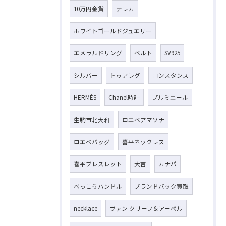
10万円金貨
テレカ
ホワイトゴールドジュエリー
エメラルドリング
ベルト
SV925
シルバー
トゥアレグ
コンスタンス
HERMÈS
Chanel時計
プルミエール
生駒市北大和
ロエベアマソナ
ロエベバッグ
喜平ネックレス
喜平ブレスレット
大吉
カナパ
べっこうハンドル
ブランドバック買取
necklace
ヴァン クリーフ＆アーペル