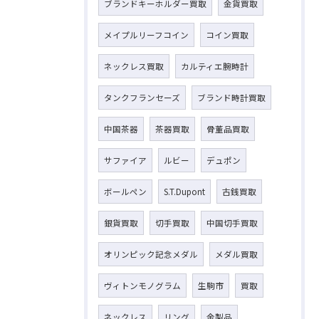
ブランドキーホルダー買取
金貨買取
メイプルリーフコイン
コイン買取
ネックレス買取
カルティエ腕時計
タンクフランセーズ
ブランド時計買取
中国茶器
茶器買取
骨董品買取
サファイア
ルビー
デュポン
ボールペン
S.T.Dupont
古銭買取
銀貨買取
切手買取
中国切手買取
オリンピック記念メダル
メダル買取
ヴィトンモノグラム
生駒市
買取
ネックレス
リング
金製品