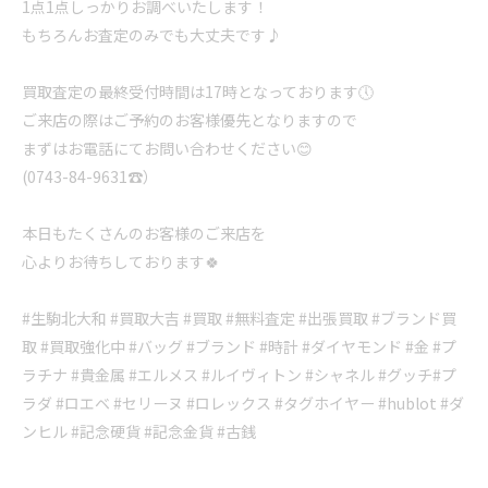
1点1点しっかりお調べいたします！
もちろんお査定のみでも大丈夫です♪
買取査定の最終受付時間は17時となっております🕔
ご来店の際はご予約のお客様優先となりますので
まずはお電話にてお問い合わせください😊
(0743-84-9631☎️）
本日もたくさんのお客様のご来店を
心よりお待ちしております🍀
#生駒北大和 #買取大吉 #買取 #無料査定 #出張買取 #ブランド買
取 #買取強化中 #バッグ #ブランド #時計 #ダイヤモンド #金 #プ
ラチナ #貴金属 #エルメス #ルイヴィトン #シャネル #グッチ#プ
ラダ #ロエベ #セリーヌ #ロレックス #タグホイヤー #hublot #ダ
ンヒル #記念硬貨 #記念金貨 #古銭