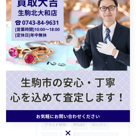
オーストリア金貨
コロナ金貨
天皇陛下御即位金貨
シャネルバッグ
ダイアナモデル
ブランドバッグ
貴金属買取
ショパール
Chopard
クォーツ
カプシーヌ
プラダバッグ
グッチショルダーバッグ
ホワイトゴールドアクセサリー
ゴールドジュエリー
ブランドバッグ買取
モノグラムトリヨン
記念メダル
お気軽にお問い合わせください
ブランド財布
ROLEX
ロンジン
お気軽にお問い合わせください