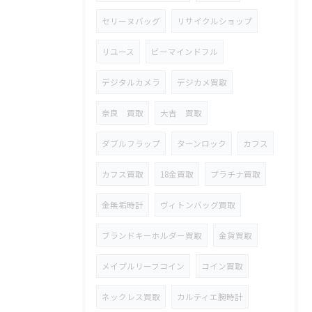
セリーヌバッグ
リサイクルショップ
リユース
ビーマインドフル
デジタルカメラ
デジカメ買取
奈良 買取
大吉 買取
ダブルフラップ
ターンロック
カフス
カフス買取
18金買取
プラチナ買取
金無垢時計
ヴィトンバッグ買取
ブランドキーホルダー買取
金貨買取
メイプルリーフコイン
コイン買取
ネックレス買取
カルティエ腕時計