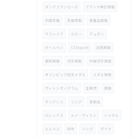
タンクフランセーズ
ブランド時計買取
中国茶器
茶器買取
骨董品買取
サファイア
ルビー
デュポン
ボールペン
S.T.Dupont
古銭買取
銀貨買取
切手買取
中国切手買取
オリンピック記念メダル
メダル買取
ヴィトンモノグラム
生駒市
買取
ネックレス
リング
金製品
ロレックス
ルイ・ヴィトン
シャネル
エルメス
財布
バッグ
ダイヤ