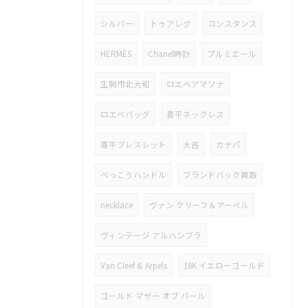
シルバー
トゥアレグ
コンスタンス
HERMÈS
Chanel時計
プルミエール
生駒市北大和
ロエベアマソナ
ロエベバッグ
喜平ネックレス
喜平ブレスレット
大吉
カナパ
べっこうハンドル
ブランドバック買取
necklace
ヴァン クリーフ＆アーペル
ヴィンテージ アルハンブラ
Van Cleef & Arpels
18K イエローゴールド
ゴールド マザー オブ パール