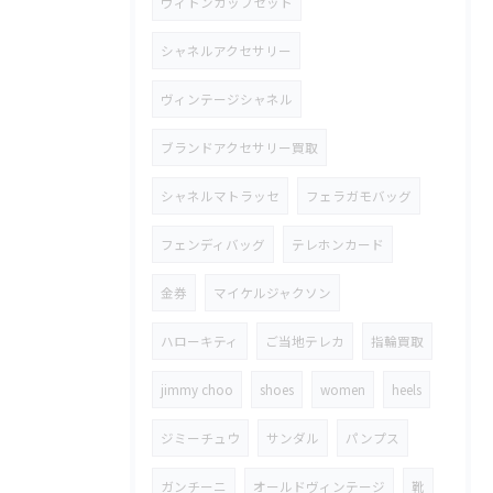
ヴィトンカップセット
シャネルアクセサリー
ヴィンテージシャネル
ブランドアクセサリー買取
シャネルマトラッセ
フェラガモバッグ
フェンディバッグ
テレホンカード
金券
マイケルジャクソン
ハローキティ
ご当地テレカ
指輪買取
jimmy choo
shoes
women
heels
ジミーチュウ
サンダル
パンプス
ガンチーニ
オールドヴィンテージ
靴