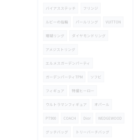
バイアスステッチ
フリンジ
ルビーの指輪
パールリング
VUITTON
珊瑚リング
ダイヤモンドリング
アメジストリング
エルメスガーデンパーティ
ガーデンパーティTPM
ソフビ
フィギュア
特撮ヒーロー
ウルトラマンフィギュア
オパール
PT900
COACH
Dior
WEDGEWOOD
グッチバッグ
トリーバーチバッグ