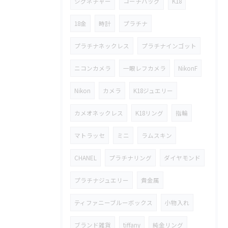
シグネチャー
コーチバッグ
K18
18金
時計
プラチナ
プラチナネックレス
プラチナインゴット
ニコンカメラ
一眼レフカメラ
NikonF
Nikon
カメラ
K18ジュエリー
カメオネックレス
K18リング
指輪
マトラッセ
ミニ
ラムスキン
CHANEL
プラチナリング
ダイヤモンド
プラチナジュエリー
貴金属
ティファニーブルーボックス
小物入れ
ブランド雑貨
tiffany
純金リング