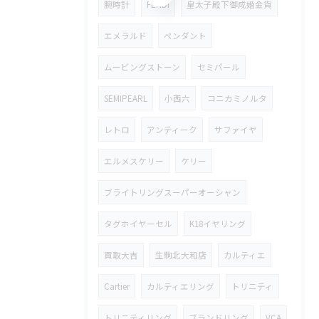
腕時計
FENDI
皇太子殿下御成婚金貨
エメラルド
ペンダント
ムービングストーン
セミパール
SEMIPEARL
小西六
コニカミノルタ
レトロ
アンティーク
サファイヤ
エルメスケリー
ケリー
ブライトリングスーパーオーシャン
タグホイヤーセル
K18イヤリング
買取大吉
生駒北大和店
カルティエ
Cartier
カルティエリング
トリニティ
トリニティリング
ブランドリング
VCA