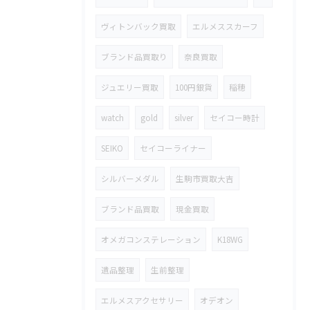
ヴィトンバック買取
エルメススカーフ
ブランド品買取り
奈良買取
ジュエリー買取
100円銀貨
稲穂
watch
gold
silver
セイコー時計
SEIKO
セイコーライナー
シルバーメダル
生駒市買取大吉
ブランド品買取
現金買取
オメガコンステレーション
K18WG
遺品整理
生前整理
エルメスアクセサリー
オデオン