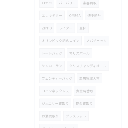
ロエベ
バーバリー
楽器買取
エレキギター
OMEGA
懐中時計
ZIPPO
ライター
金杯
オリンピック記念コイン
ノバチェック
トートバッグ
マリスパール
サンローラン
クリスチャンディオール
フェンディ―バッグ
生駒買取大吉
コインネックレス
貴金属香取
ジュエリー買取り
現金買取り
お酒買取り
ブレスレット