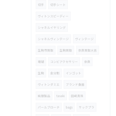
切手
切手シート
ヴィトンスピーディー
シャネルイヤリング
シャネルヴィンテージ
ヴィンテージ
生駒市買取
生駒買取
奈良買取大吉
珊瑚
コンビアクセサリー
奈良
生駒
金分割
インゴット
ヴィトンダミエ
ブランド食器
純銀製品
tasaki
田崎真珠
パールブローチ
bags
サックプラ