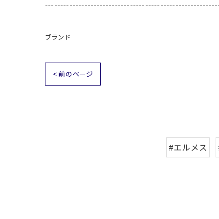
---------------------------------------------------------
ブランド
< 前のページ
#エルメス