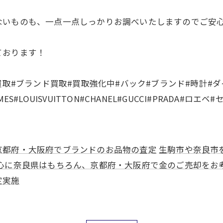
いものも、一点一点しっかりお調べいたしますのでご安心
ております！
買取#ブランド買取#買取強化中#バック#ブランド#時計#ダ
LOUISVUITTON#CHANEL#GUCCI#PRADA#ロエベ#
お気軽にお問い合わせください
お気軽にお問い合わせください
京都府・大阪府でブランドのお品物の査定
生駒市や奈良市
心に奈良県はもちろん、京都府・大阪府で金のご売却をお
定実施