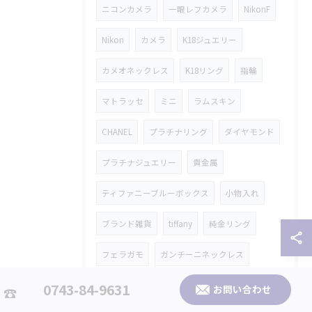
ニコンカメラ
一眼レフカメラ
NikonF
Nikon
カメラ
K18ジュエリー
カメオネックレス
K18リング
指輪
マトラッセ
ミニ
ラムスキン
CHANEL
プラチナリング
ダイヤモンド
プラチナジュエリー
貴金属
ティファニーブルーボックス
小物入れ
ブランド雑貨
tiffany
純金リング
フェラガモ
ガンチーニネックレス
グッチ財布
オーストリッチ
0743-84-9631
お問い合わせ