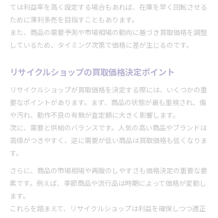
ては利益率を高く設定する場合もあれば、在庫を早く回転させる
買取価格と販売価格の差を賢く活用
ために薄利多売を目指すこともあります。
買取価格と販売価格の差を利益に変える方法
また、商品の需要予測や市場相場の動向に基づき買取価格を調整
買取ビジネスの失敗を防ぐための知識
しているため、タイミング次第で価格に差が生じるのです。
仕組みを知って高値売却を実現する秘訣
リサイクルショップの買取価格決定ポイント
買取業界で損をしないための注意点
買取理解が転売や副業にも役立つ理由
リサイクルショップが買取価格を決定する際には、いくつかの重
要なポイントがあります。まず、商品の状態が最も重視され、傷
や汚れ、動作不良の有無が査定額に大きく影響します。
次に、需要と供給のバランスです。人気の高い商品やブランドは
高値がつきやすく、逆に需要が低い商品は買取価格も低くなりま
す。
さらに、商品の市場相場や再販のしやすさも価格決定の重要な要
素です。例えば、季節商品や流行品は時期によって価格が変動し
ます。
これらを踏まえて、リサイクルショップは利益を確保しつつ適正