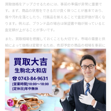
買取価格をアップさせるためには、事前の準備が非常に重要で
す。まず、商品の状態をできるだけ良く保つことが基本であり、
傷や汚れを落としたり、付属品を揃えることで査定評価が高くな
ります。例えば、ブランド品の場合は保証書や箱が揃っていると
査定額が上がることが多いです。
また、買取相場を把握しておくことも大切です。市場の需要と供
給によって価格は変動するため、売却予定の商品の相場を事前に
調べ、高値のタイミングで売ることが利益を最大化するポイント
となります。生駒市や奈良市の地域特性も踏まえて準備を進めま
しょう。
買取希望額は言わない方がよい理由
買取希望額を業者に伝えないほうが良い理由は、交渉の余地を残
すためです。希望額を先に伝えてしまうと、その金額を基準に査
定額が決められてしまい、適正価格より低く買い取られるリスク
があります。特に買取業者は利益構造を考慮し、できるだけ安く