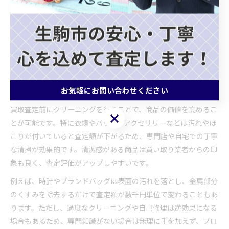
仕入れようとするため注意が必要です。
実際に買取の現場では、希望額を伏せて査定を受け、評価に基づ
いた価格提示をしてもらう方が高値交渉がしやすいケースが多い
です。交渉力を高めるためにも、まずは業者の提示価格を聞き、
その後で納得できる範囲で話を進めることをおすすめします。
買取査定前のクリーニングで価値向上
お気軽にお問い合わせください
買取査定前にクリーニングを行うことで、商品の価値を高めるこ
お気軽にお問い合わせください
とが可能です。特に衣類やバッグ、アクセサリーなどは汚れやほ
こりが付いていると査定額が下がるため、専門店や自宅での丁寧
な清掃が効果的です。清潔感がある商品は買い取り業者からの印
象も良く、査定評価がアップしやすいです。
例えば、時計やブランドバッグは表面の汚れを落とし、金属部分
のくすみを除去するだけで査定額が数千円単位で変わることもあ
ります。ただし、過度なクリーニングや自己修理は逆効果になる
場合もあるため、専門知識がない場合は無理に手を加えず、プロ