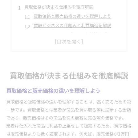
買取価格が決まる仕組みを徹底解説
買取価格と販売価格の違いを理解しよう
買取ビジネスの仕組みと利益構造を解説
リサイクルショップの買取価格決定ポイント
買取業界のやめとけと言われる理由とは
買取査定で重視される商品の状態とは
利益構造を知って買取額を最大化へ
買取業者はなぜ儲かるのかを徹底分析
買取価格が決まる仕組みを徹底解説
買取ビジネスの利益構造の実態を知る
買取価格と販売価格の違いを理解しよう
売値の何割が買取価格になるかの目安
買取価格と販売価格の差を最大活用
買取価格と販売価格の違いを理解することは、高く売るための第
業者による買取額の違いの理由を知る
一歩です。買取価格とは業者が商品を買い取る際に提示する金額
であり、販売価格はその商品を次の顧客に売る際の価格です。
相場変動と買取の関係を理解しよう
業者は仕入れた商品に利益を上乗せして販売するため、買取価格
買取価格の相場変動が与える影響を解説
は販売価格よりも低く設定されます。例えば、販売価格が1万円
季節や需要による買取相場の変化を知る