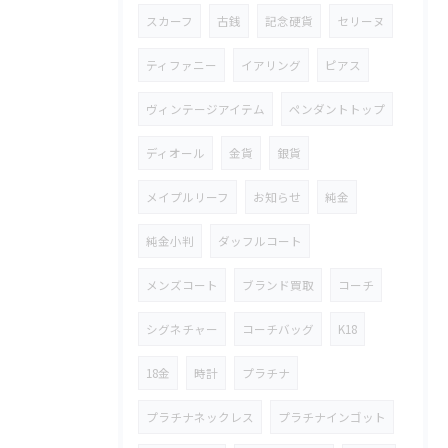
スカーフ
古銭
記念硬貨
セリーヌ
ティファニー
イアリング
ピアス
ヴィンテージアイテム
ペンダントトップ
ディオール
金貨
銀貨
メイプルリーフ
お知らせ
純金
純金小判
ダッフルコート
メンズコート
ブランド買取
コーチ
シグネチャー
コーチバッグ
K18
18金
時計
プラチナ
プラチナネックレス
プラチナインゴット