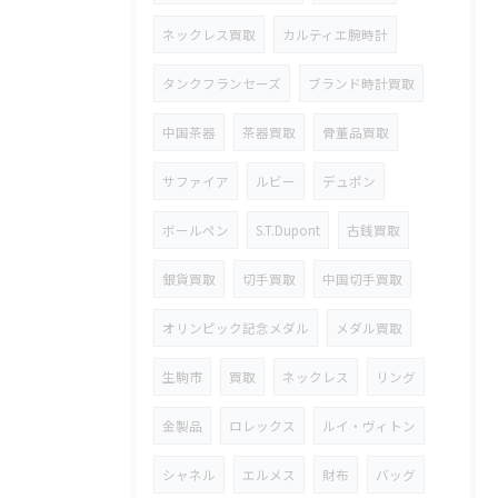
ネックレス買取
カルティエ腕時計
タンクフランセーズ
ブランド時計買取
中国茶器
茶器買取
骨董品買取
サファイア
ルビー
デュポン
ボールペン
S.T.Dupont
古銭買取
銀貨買取
切手買取
中国切手買取
オリンピック記念メダル
メダル買取
生駒市
買取
ネックレス
リング
金製品
ロレックス
ルイ・ヴィトン
シャネル
エルメス
財布
バッグ