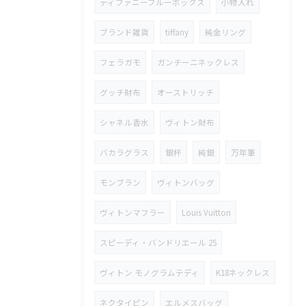
ティファニーブルーボックス
小物入れ
ブランド雑貨
tiffany
純金リング
フェラガモ
ガンチーニネックレス
グッチ財布
オーストリッチ
シャネル香水
ヴィトン財布
バカラグラス
銀杯
純銀
万年筆
モンブラン
ヴィトンバッグ
ヴィトンマフラー
Louis Vuitton
スピーディ・バンドリエール 25
ヴィトン モノグラムテディ
K18ネックレス
ネクタイピン
エルメスバッグ