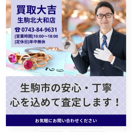
シルバーアクセサリー
御在位金貨
オーストリア金貨
コロナ金貨
天皇陛下御即位金貨
シャネルバッグ
ダイアナモデル
ブランドバッグ
貴金属買取
ショパール
Chopard
クォーツ
カプシーヌ
プラダバッグ
グッチショルダーバッグ
ホワイトゴールドアクセサリー
ゴールドジュエリー
ブランドバッグ買取
お気軽にお問い合わせください
モノグラムトリヨン
記念メダル