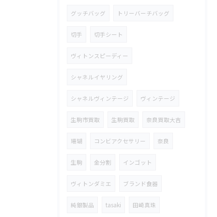
グッチバッグ
トリーバーチバッグ
切手
切手シート
ヴィトンスピーディー
シャネルイヤリング
シャネルヴィンテージ
ヴィンテージ
生駒市買取
生駒買取
奈良買取大吉
珊瑚
コンビアクセサリー
奈良
生駒
金分割
インゴット
ヴィトンダミエ
ブランド食器
純銀製品
tasaki
田崎真珠