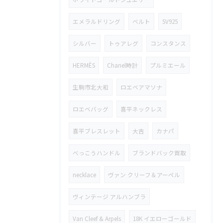
エメラルドリング
ベルト
SV925
シルバー
トゥアレグ
コンスタンス
HERMÈS
Chanel時計
プルミエール
生駒市北大和
ロエベアマソナ
ロエベバッグ
喜平ネックレス
喜平ブレスレット
大吉
カナパ
べっこうハンドル
ブランドバック買取
necklace
ヴァン クリーフ＆アーペル
ヴィンテージ アルハンブラ
Van Cleef & Arpels
18K イエローゴールド