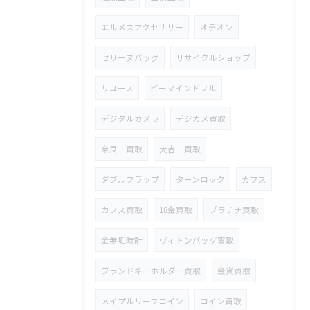
エルメスアクセサリー
オデオン
セリーヌバッグ
リサイクルショップ
リユース
ビーマインドフル
デジタルカメラ
デジカメ買取
奈良 買取
大吉 買取
ダブルフラップ
ターンロック
カフス
カフス買取
18金買取
プラチナ買取
金無垢時計
ヴィトンバッグ買取
ブランドキーホルダー買取
金貨買取
メイプルリーフコイン
コイン買取