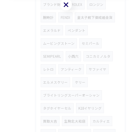
お気軽にお問い合わせください
ブランド財布
ROLEX
ロンジン
腕時計
FENDI
皇太子殿下御成婚金貨
エメラルド
ペンダント
ムービングストーン
セミパール
SEMIPEARL
小西六
コニカミノルタ
レトロ
アンティーク
サファイヤ
エルメスケリー
ケリー
ブライトリングスーパーオーシャン
タグホイヤーセル
K18イヤリング
買取大吉
生駒北大和店
カルティエ