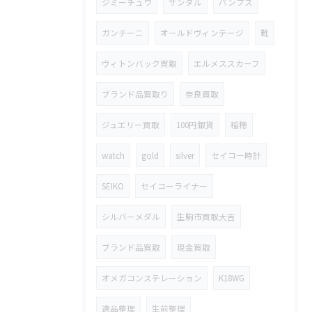
ジミーチュウ
サンダル
パンプス
ガンチーニ
オールドヴィンテージ
靴
ヴィトンバック買取
エルメススカーフ
ブランド品買取り
奈良買取
ジュエリー買取
100円銀貨
稲穂
watch
gold
silver
セイコー時計
SEIKO
セイコーライナー
シルバーメダル
生駒市買取大吉
ブランド品買取
現金買取
オメガコンステレーション
K18WG
遺品整理
生前整理