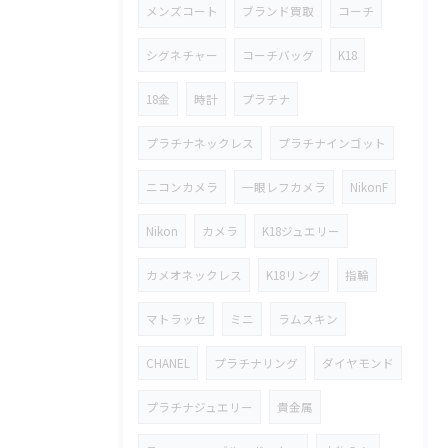
メンズコート
ブランド買取
コーチ
シグネチャー
コーチバッグ
K18
18金
時計
プラチナ
プラチナネックレス
プラチナインゴット
ニコンカメラ
一眼レフカメラ
NikonF
Nikon
カメラ
K18ジュエリー
カメオネックレス
K18リング
指輪
マトラッセ
ミニ
ラムスキン
CHANEL
プラチナリング
ダイヤモンド
プラチナジュエリー
貴金属