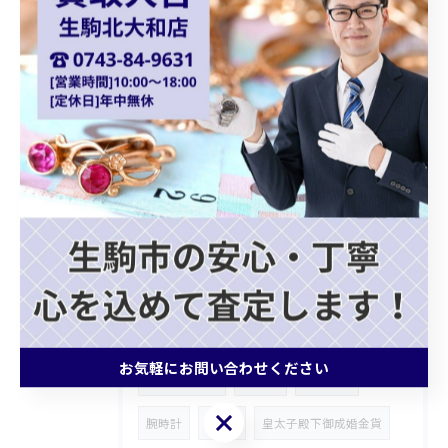
天皇陛下御即位金貨
シャネルバッグ
ダイアナモデル
ブランドバッグ
貴金属買取
ショパール
Chopard
クォーツ
カプシーヌ
プラダバッグ
グッチショルダーバッグ
ホワイトゴールドアクセサリー
ゴールドジュエリー
ブランドバッグ買取
モノグラムトリヨン
記念メダル
お気軽にお問い合わせください
ブランド財布
ROLEX
ロンジン
お気軽にお問い合わせください
腕時計
FENDI
皇太子殿下御成婚金貨