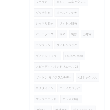
フェラガモ
ガンチーニネックレス
グッチ財布
オーストリッチ
シャネル香水
ヴィトン財布
バカラグラス
銀杯
純銀
万年筆
モンブラン
ヴィトンバッグ
ヴィトンマフラー
Louis Vuitton
スピーディ・バンドリエール 25
ヴィトン モノグラムテディ
K18ネックレス
ネクタイピン
エルメスバッグ
サックコロラド
エルメス時計
Hウォッチ
時計買取
デイトジャスト