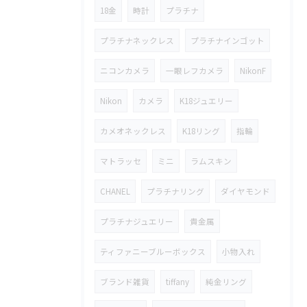
18金
時計
プラチナ
プラチナネックレス
プラチナインゴット
ニコンカメラ
一眼レフカメラ
NikonF
Nikon
カメラ
K18ジュエリー
カメオネックレス
K18リング
指輪
マトラッセ
ミニ
ラムスキン
CHANEL
プラチナリング
ダイヤモンド
プラチナジュエリー
貴金属
ティファニーブルーボックス
小物入れ
ブランド雑貨
tiffany
純金リング