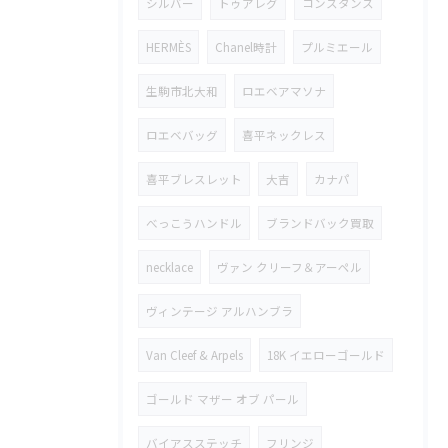
シルバー
トゥアレグ
コンスタンス
HERMÈS
Chanel時計
プルミエール
生駒市北大和
ロエベアマソナ
ロエベバッグ
喜平ネックレス
喜平ブレスレット
大吉
カナパ
べっこうハンドル
ブランドバック買取
necklace
ヴァン クリーフ＆アーペル
ヴィンテージ アルハンブラ
Van Cleef & Arpels
18K イエローゴールド
ゴールド マザー オブ パール
バイアスステッチ
フリンジ