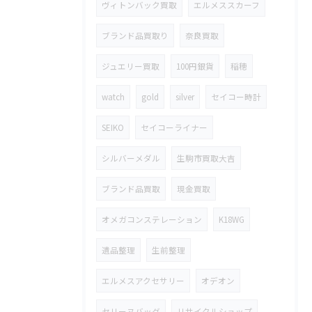
ヴィトンバック買取
エルメススカーフ
ブランド品買取り
奈良買取
ジュエリー買取
100円銀貨
稲穂
watch
gold
silver
セイコー時計
SEIKO
セイコーライナー
シルバーメダル
生駒市買取大吉
ブランド品買取
現金買取
オメガコンステレーション
K18WG
遺品整理
生前整理
エルメスアクセサリー
オデオン
セリーヌバッグ
リサイクルショップ