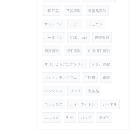
中国茶器
茶器買取
骨董品買取
サファイア
ルビー
デュポン
ボールペン
S.T.Dupont
古銭買取
銀貨買取
切手買取
中国切手買取
オリンピック記念メダル
メダル買取
ヴィトンモノグラム
生駒市
買取
ネックレス
リング
金製品
ロレックス
ルイ・ヴィトン
シャネル
エルメス
財布
バッグ
ダイヤ