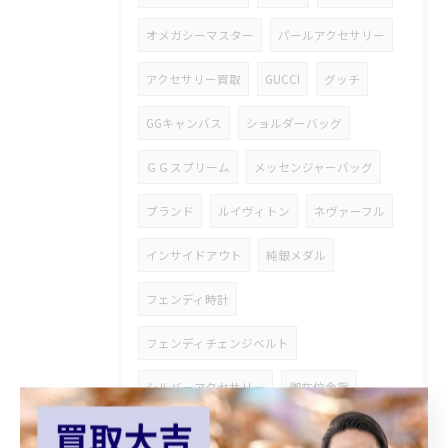
オメガシーマスター
パールアクセサリー
アクセサリー買取
GUCCI
グッチ
GGキャンバス
ショルダーバッグ
ＧＧスプリーム
メッセンジャーバッグ
ブランド
ルイヴィトン
ネヴァーフル
インサイドアウト
純銀メダル
フェンディ時計
フェンディチェンジベルト
シルバーアクセサリー
御在位金貨
オーストリア金貨
コロナ金貨