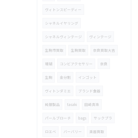
ヴィトンスピーディー
シャネルイヤリング
シャネルヴィンテージ
ヴィンテージ
生駒市買取
生駒買取
奈良買取大吉
珊瑚
コンビアクセサリー
奈良
生駒
金分割
インゴット
ヴィトンダミエ
ブランド食器
純銀製品
tasaki
田崎真珠
パールブローチ
bags
サックプラ
ロエベ
バーバリー
楽器買取