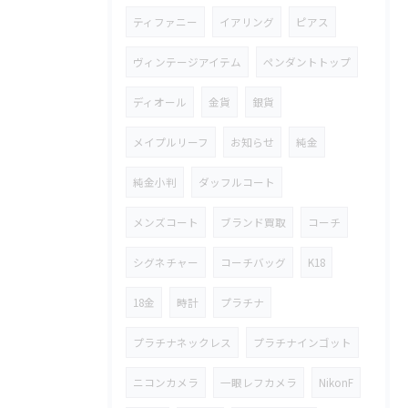
ティファニー
イアリング
ピアス
ヴィンテージアイテム
ペンダントトップ
ディオール
金貨
銀貨
メイプルリーフ
お知らせ
純金
純金小判
ダッフルコート
メンズコート
ブランド買取
コーチ
シグネチャー
コーチバッグ
K18
18金
時計
プラチナ
プラチナネックレス
プラチナインゴット
ニコンカメラ
一眼レフカメラ
NikonF