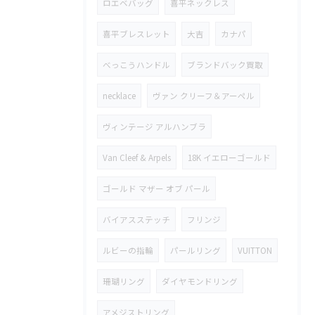
ロエベバッグ
喜平ネックレス
喜平ブレスレット
大吉
カナパ
べっこうハンドル
ブランドバック買取
necklace
ヴァン クリーフ＆アーペル
ヴィンテージ アルハンブラ
Van Cleef & Arpels
18K イエローゴールド
ゴールド マザー オブ パール
バイアスステッチ
フリンジ
ルビーの指輪
パールリング
VUITTON
珊瑚リング
ダイヤモンドリング
アメジストリング