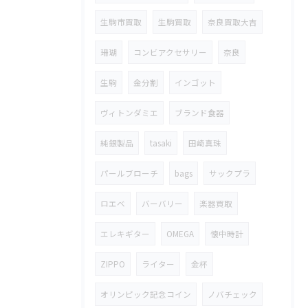
生駒市買取
生駒買取
奈良買取大吉
珊瑚
コンビアクセサリー
奈良
生駒
金分割
インゴット
ヴィトンダミエ
ブランド食器
純銀製品
tasaki
田崎真珠
パールブローチ
bags
サックプラ
ロエベ
バーバリー
楽器買取
エレキギター
OMEGA
懐中時計
ZIPPO
ライター
金杯
オリンピック記念コイン
ノバチェック