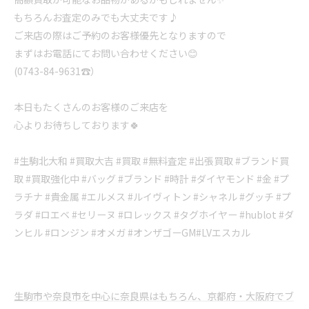
もちろんお査定のみでも大丈夫です♪
ご来店の際はご予約のお客様優先となりますので
まずはお電話にてお問い合わせください😊
(0743-84-9631☎️）
本日もたくさんのお客様のご来店を
心よりお待ちしております🍀
#生駒北大和 #買取大吉 #買取 #無料査定 #出張買取 #ブランド買
取 #買取強化中 #バッグ #ブランド #時計 #ダイヤモンド #金 #プ
ラチナ #貴金属 #エルメス #ルイヴィトン #シャネル #グッチ #プ
ラダ #ロエベ #セリーヌ #ロレックス #タグホイヤー #hublot #ダ
ンヒル #ロンジン #オメガ #オンザゴーGM#LVエスカル
生駒市や奈良市を中心に奈良県はもちろん、京都府・大阪府でブ