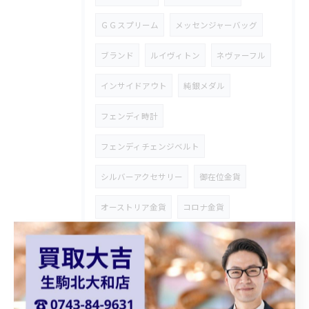
ＧＧスプリーム
メッセンジャーバッグ
ブランド
ルイヴィトン
ネヴァーフル
インサイドアウト
純銀メダル
フェンディ時計
フェンディチェンジベルト
シルバーアクセサリー
御在位金貨
オーストリア金貨
コロナ金貨
天皇陛下御即位金貨
シャネルバッグ
ダイアナモデル
ブランドバッグ
貴金属買取
ショパール
Chopard