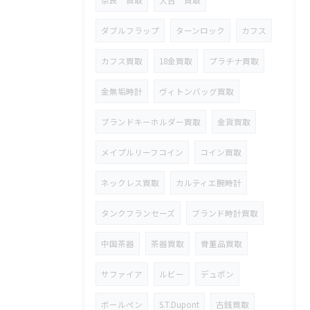
奈良 買取
大吉 買取
ダブルフラップ
ターンロック
カフス
カフス買取
18金買取
プラチナ買取
金無垢時計
ヴィトンバッグ買取
ブランドキーホルダー買取
金貨買取
メイプルリーフコイン
コイン買取
ネックレス買取
カルティエ腕時計
タンクフランセーズ
ブランド時計買取
中国茶器
茶器買取
骨董品買取
サファイア
ルビー
デュポン
ボールペン
S.T.Dupont
古銭買取