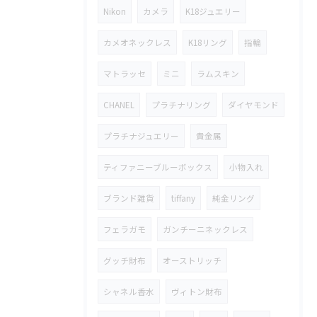
Nikon
カメラ
K18ジュエリー
カメオネックレス
K18リング
指輪
マトラッセ
ミニ
ラムスキン
CHANEL
プラチナリング
ダイヤモンド
プラチナジュエリー
貴金属
ティファニーブルーボックス
小物入れ
ブランド雑貨
tiffany
純金リング
フェラガモ
ガンチーニネックレス
グッチ財布
オーストリッチ
シャネル香水
ヴィトン財布