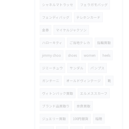
シャネルマトラッセ
フェラガモバッグ
フェンディバッグ
テレホンカード
金券
マイケルジャクソン
ハローキティ
ご当地テレカ
指輪買取
jimmy choo
shoes
women
heels
ジミーチュウ
サンダル
パンプス
ガンチーニ
オールドヴィンテージ
靴
ヴィトンバック買取
エルメススカーフ
ブランド品買取り
奈良買取
ジュエリー買取
100円銀貨
稲穂