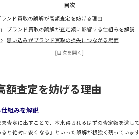
目次
ブランド買取の誤解が高額査定を妨げる理由
ブランド買取の誤解が査定額に影響する仕組みを解説
思い込みがブランド買取の損失につながる場面
高額査定を逃すブランド買取の典型的な誤解
ブランド買取でよくある誤認の実例と対策
ブランド買取の不安が正当な評価を妨げる要因
誤解を解くと変わるブランド買取の結果
高額査定を妨げる理由
ブランド買取で正しい知識がもたらす査定アップ効果
誤解を解くことがブランド買取の満足度向上につなが
る仕組みを解説
ブランド買取の評価が変わる正しい情報の取り入れ方
まま査定に出すことで、本来得られるはずの査定額を逃し
ブランド買取で見落としがちな事実とその重要性
あると絶対に安くなる」といった誤解が根強く残っていま
ブランド買取で誤解を解消した成功事例に学ぶ