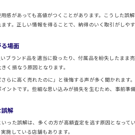
よくあるブランド買取の間違いと正しい対応策
使用感があっても高値がつくことがあります。こうした誤
ブランド買取で陥りやすい間違い例とその理由
れます。正しい情報を得ることで、納得のいく取引がしやす
高額査定を逃すブランド買取の注意点を解説
ブランド買取で正しく備えるための基本ポイント
がる場面
ブランド買取のミスを防ぐために必要な準備とは
良いブランド品を適当に扱ったり、付属品を紛失したまま
ブランド買取の誤解を解消する具体的な対応策
大きく損なう原因となります。
ブランド買取の本当の流れと査定ポイント解説
ばさらに高く売れたのに」と後悔する声が多く聞かれます
ブランド買取の実際の流れをわかりやすく紹介
ポイントです。些細な思い込みが損失を生むため、事前準
査定で重視されるブランド買取のチェックポイント
ブランド買取で知っておきたい査定基準の基本
な誤解
ブランド買取の査定額に影響する重要な要素とは
といった誤解は、多くの方が高額査定を逃す原因となって
ブランド買取で査定アップを目指すコツを伝授
を実施している店舗もあります。