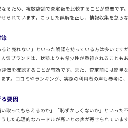
正しい知識でブランド買取の安心取引を実現
異なるため、複数店舗で査定額を比較することが重要です
ブランド買取の基礎知識が安心取引につながる理由
寄せられています。こうした誤解を正し、情報収集を怠ら
ブランド買取を安心して進めるための心構え
ブランド買取でトラブルを防ぐ知っておきたいポイン
対策
ブランド買取の安心感を高める情報収集の方法
あると売れない」といった誤認を持っている方は多いです
ブランド買取で専門家の意見を活用するメリット
や人気ブランドは、状態よりも希少性が重視されることも
高額査定を狙うなら避けたいブランド買取の落とし穴
の評価を確認することが有効です。また、査定前には簡単
ブランド買取でやりがちな失敗とその回避策
お気軽にお問い合わせください
お気軽にお問い合わせください
ります。口コミやランキング、実際の利用者の声も参考に、
高額査定を妨げるブランド買取の盲点を解説
ブランド買取で損をしないための落とし穴対策
げる要因
ブランド買取の査定額を下げる要因に要注意
買い取ってもらえるのか」「恥ずかしくないか」といった
ブランド買取のリスクを避けて高額査定を目指す
こうした心理的なハードルが高いとの声が寄せられていま