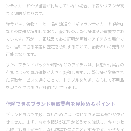
る方法
ンティカードや保証書が付属していない場合、不安やリスクが高
正規品と偽物の判断基準をブランド買取で押さえ
まる傾向があります。
る
昨今では、偽物・コピー品の流通や「ギャランティカード 偽物」
ブランド買取で保証書が無い場合の査定基準
などの問題が増加しており、査定時の品質保証体制が重要視され
ブランド買取で保証書なしの査定ポイント徹底解
ています。万が一、正規品である証明が困難なアイテムの場合で
説
も、信頼できる業者に査定を依頼することで、納得のいく売却が
保証書がないブランド品の買取で重視される条件
可能となります。
ブランド買取における真贋判定と品質保証の関係
また、ブランドバッグや時計などのアイテムは、状態や付属品の
保証書なしでもブランド買取価格を上げるコツ
有無によって買取価格が大きく変動します。品質保証が徹底され
ブランド買取査定時のチェックポイントまとめ
た買取サービスを選ぶことで、トラブルを防ぎ、安心して不用品
品質保証で納得売却を叶えるブランド買取術
を現金化できる点が評価されています。
ブランド買取で品質保証を活かす納得の売却方法
信頼できるブランド買取業者を見極めるポイント
品質保証を意識したブランド買取のコツと流れ
安心感を高めるブランド買取の品質保証活用術
ブランド買取で失敗しないためには、信頼できる業者選びが欠か
品質保証でブランド買取の査定額を最大化するに
せません。まず、査定や相談が無料かどうかを確認し、キャンセ
は
ル時にも費用が発生しない店舗を選ぶことが重要です。公式サイ