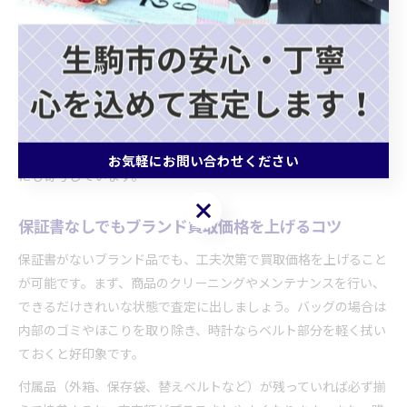
査定額や買取可否に大きく影響します。専門の査定員がロゴや刻
印、縫製、素材の質感など多角的な視点でチェックし、偽物のリ
スクを排除します。このプロセスを通じて、消費者は「本物が正
当に評価される」という品質保証を得られるのです。
品質保証の仕組みが整った買取店では、買取後も再販時に真贋保
証書を発行するケースがあります。これにより、購入者側も安心
してブランド品を手に入れることができ、二次流通市場の健全化
お気軽にお問い合わせください
にも寄与しています。
お気軽にお問い合わせください
保証書なしでもブランド買取価格を上げるコツ
保証書がないブランド品でも、工夫次第で買取価格を上げること
が可能です。まず、商品のクリーニングやメンテナンスを行い、
できるだけきれいな状態で査定に出しましょう。バッグの場合は
内部のゴミやほこりを取り除き、時計ならベルト部分を軽く拭い
ておくと好印象です。
付属品（外箱、保存袋、替えベルトなど）が残っていれば必ず揃