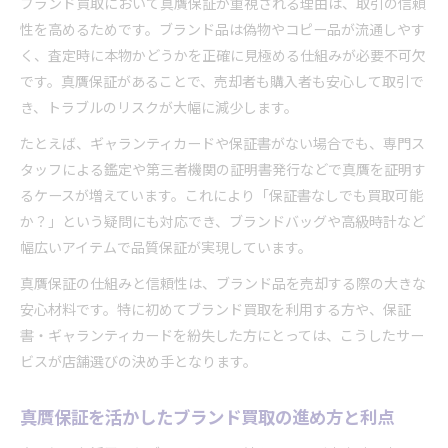
ブランド買取において真贋保証が重視される理由は、取引の信頼
性を高めるためです。ブランド品は偽物やコピー品が流通しやす
く、査定時に本物かどうかを正確に見極める仕組みが必要不可欠
です。真贋保証があることで、売却者も購入者も安心して取引で
き、トラブルのリスクが大幅に減少します。
たとえば、ギャランティカードや保証書がない場合でも、専門ス
タッフによる鑑定や第三者機関の証明書発行などで真贋を証明す
るケースが増えています。これにより「保証書なしでも買取可能
か？」という疑問にも対応でき、ブランドバッグや高級時計など
幅広いアイテムで品質保証が実現しています。
真贋保証の仕組みと信頼性は、ブランド品を売却する際の大きな
安心材料です。特に初めてブランド買取を利用する方や、保証
書・ギャランティカードを紛失した方にとっては、こうしたサー
ビスが店舗選びの決め手となります。
真贋保証を活かしたブランド買取の進め方と利点