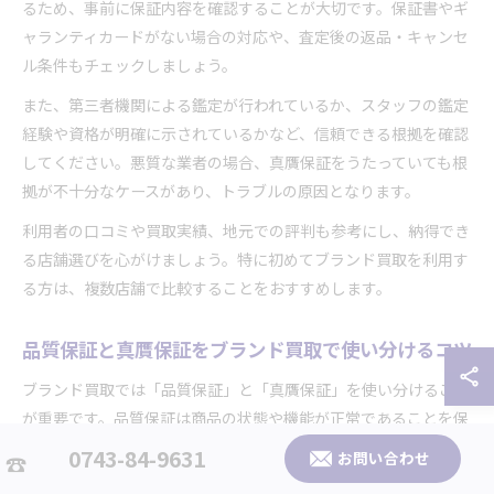
るため、事前に保証内容を確認することが大切です。保証書やギ
ャランティカードがない場合の対応や、査定後の返品・キャンセ
ル条件もチェックしましょう。
また、第三者機関による鑑定が行われているか、スタッフの鑑定
経験や資格が明確に示されているかなど、信頼できる根拠を確認
してください。悪質な業者の場合、真贋保証をうたっていても根
拠が不十分なケースがあり、トラブルの原因となります。
利用者の口コミや買取実績、地元での評判も参考にし、納得でき
る店舗選びを心がけましょう。特に初めてブランド買取を利用す
る方は、複数店舗で比較することをおすすめします。
品質保証と真贋保証をブランド買取で使い分けるコツ
ブランド買取では「品質保証」と「真贋保証」を使い分けること
が重要です。品質保証は商品の状態や機能が正常であることを保
証し、真贋保証は本物であることを証明します。両者の違いを理
0743-84-9631
お問い合わせ
解して査定や売却に臨むことで、より高い査定額やトラブル回避