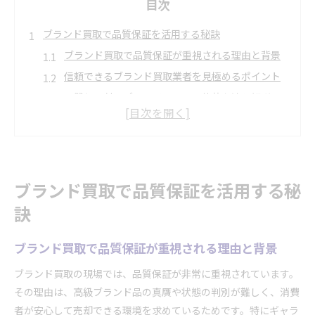
目次
ブランド買取で品質保証を活用する秘訣
ブランド買取で品質保証が重視される理由と背景
信頼できるブランド買取業者を見極めるポイント
品質保証付きブランド買取の具体的な流れ解説
ギャランティカードの有無がブランド買取に与え
る影響
ブランド買取で品質保証書を活かす方法と注意点
ギャランティカードなしでも安心買取の理由
ブランド買取で品質保証を活用する秘
ギャランティカードなしでブランド買取が可能な
訣
仕組み
ブランド買取でギャランティカード不要な場合の
ブランド買取で品質保証が重視される理由と背景
対応策
ブランド買取の現場では、品質保証が非常に重視されています。
品質保証がブランド買取で役立つ場面と実例紹介
その理由は、高級ブランド品の真贋や状態の判別が難しく、消費
買取時にギャランティカードなしの不安を解消す
者が安心して売却できる環境を求めているためです。特にギャラ