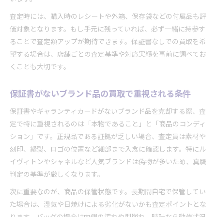
査定時には、購入時のレシートや外箱、保存袋などの付属品も評
価対象となります。もし手元に残っていれば、必ず一緒に持参す
ることで査定額アップが期待できます。保証書なしでの買取を希
望する場合は、店舗ごとの査定基準や対応実績を事前に調べてお
くことも大切です。
保証書がないブランド品の買取で重視される条件
保証書やギャランティカードがないブランド品を売却する際、査
定で特に重視されるのは「本物であること」と「商品のコンディ
ション」です。正規品である証拠が乏しい場合、査定員は素材や
刻印、縫製、ロゴの位置など細部まで入念に確認します。特にル
イヴィトンやシャネルなど人気ブランドは偽物が多いため、真贋
判定の基準が厳しくなります。
次に重要なのが、商品の保管状態です。長期間自宅で保管してい
た場合は、湿気や日焼けによる劣化がないかも査定ポイントとな
ります。バッグの場合は内側の汚れや型崩れ、時計なら動作状況