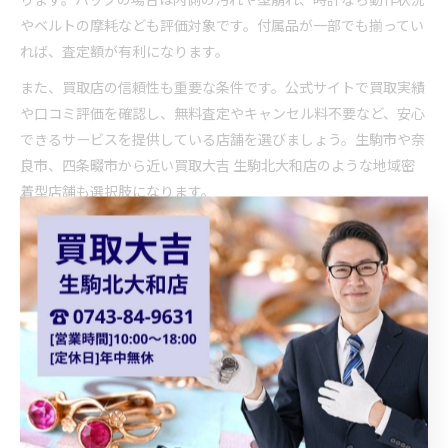
やベルトの摩耗なども評価対象です。付属品が一部でも揃ってい
れば、査定額が有利になります。
また、買取店の信頼性も重要な条件です。公式サイトで買取実績
や口コミ評価を確認し、無料査定やキャンセル料不要など、安心
できるサービスを提供している店舗を選びましょう。生駒市や奈
良市、四条畷市から近い買取大吉 生駒北大和店のような地域密
着型店舗も選択肢になります。
ブランド買取における真贋判定と品質保証の関係
ブランド買取において、真贋判定と品質保証は密接な関係があり
ます。真贋判定とは、ブランド品が本物かどうかを専門知識や専
用機器で見分ける作業のことです。この工程で正規品と認められ
た場合にのみ、品質保証が成立し、安心して売却や再販が行われ
ます。
特に保証書やギャランティカードがない場合、真贋判定の精度が