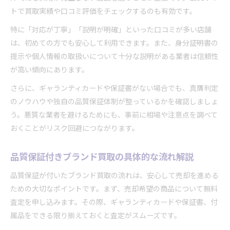
トで買取実績や口コミ評価をチェックするのも有効です。
ブランド買取で損しないための品質保証の選び方
ブランドバッグの品質保証が買取額に与える影響
特に「対応が丁寧」「説明が明確」といった口コミが多い店舗
は、初めての方でも安心して利用できます。また、身分証明書の
ブランドバッグ買取で品質保証が評価される理由
提示や個人情報の取扱いについて十分な説明がある業者は信頼性
ブランド買取における品質保証の査定額アップ効
が高い傾向にあります。
果
保証書がないブランドバッグを高く売る秘訣
さらに、ギャランティカードや保証書がない場合でも、真贋判定
のノウハウや独自の品質保証体制が整っているかを確認しましょ
ブランド買取で品質保証が重視されるバッグとは
う。悪質な業者を避けるためにも、事前に相場や注意点を調べて
品質保証の有無がブランド買取価格に及ぼす影響
おくことがリスク回避につながります。
本物証明の真贋保証をブランド買取で活かす方法
ブランド買取で真贋保証が信頼につながる理由
品質保証付きブランド買取の具体的な流れ解説
真贋保証を活かしたブランド買取の進め方と利点
品質保証が付いたブランド買取の流れは、安心して売却を進める
ブランド買取で真贋保証サービスを利用する際の
ための大切なポイントです。まず、売却希望の商品について無料
注意
査定を申し込みます。その際、ギャランティカードや保証書、付
品質保証と真贋保証をブランド買取で使い分ける
属品をできる限り揃えておくと査定がスムーズです。
コツ