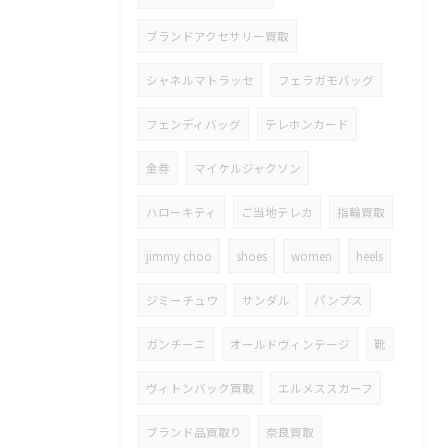
ブランドアクセサリー買取
シャネルマトラッセ
フェラガモバッグ
フェンディバッグ
テレホンカード
金券
マイケルジャクソン
ハローキティ
ご当地テレカ
指輪買取
jimmy choo
shoes
women
heels
ジミーチュウ
サンダル
パンプス
ガンチーニ
オールドヴィンテージ
靴
ヴィトンバック買取
エルメススカーフ
ブランド品買取り
奈良買取