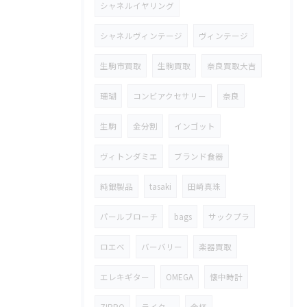
シャネルイヤリング
シャネルヴィンテージ
ヴィンテージ
生駒市買取
生駒買取
奈良買取大吉
珊瑚
コンビアクセサリー
奈良
生駒
金分割
インゴット
ヴィトンダミエ
ブランド食器
純銀製品
tasaki
田崎真珠
パールブローチ
bags
サックプラ
ロエベ
バーバリー
楽器買取
エレキギター
OMEGA
懐中時計
ZIPPO
ライター
金杯