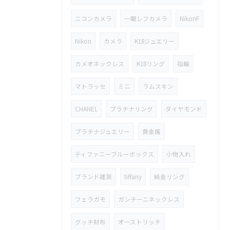
ニコンカメラ
一眼レフカメラ
NikonF
Nikon
カメラ
K18ジュエリー
カメオネックレス
K18リング
指輪
マトラッセ
ミニ
ラムスキン
CHANEL
プラチナリング
ダイヤモンド
プラチナジュエリー
貴金属
ティファニーブルーボックス
小物入れ
ブランド雑貨
tiffany
純金リング
フェラガモ
ガンチーニネックレス
グッチ財布
オーストリッチ