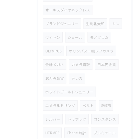
オニキスダイヤネックレス
ブランドジュエリー
生駒北大和
カレ
ヴィトン
ショール
モノグラム
OLYMPUS
オリンパス一眼レフカメラ
金縁メガネ
カメラ買取
日本円金貨
10万円金貨
テレカ
ホワイトゴールドジュエリー
エメラルドリング
ベルト
SV925
シルバー
トゥアレグ
コンスタンス
HERMÈS
Chanel時計
プルミエール