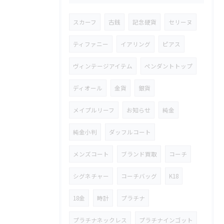
スカーフ
古銭
記念硬貨
セリーヌ
ティファニー
イアリング
ピアス
ヴィンテージアイテム
ペンダントトップ
ディオール
金貨
銀貨
メイプルリーフ
お知らせ
純金
純金小判
ダッフルコート
メンズコート
ブランド買取
コーチ
シグネチャー
コーチバッグ
K18
18金
時計
プラチナ
プラチナネックレス
プラチナインゴット