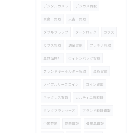
デジタルカメラ
デジカメ買取
奈良 買取
大吉 買取
ダブルフラップ
ターンロック
カフス
カフス買取
18金買取
プラチナ買取
金無垢時計
ヴィトンバッグ買取
ブランドキーホルダー買取
金貨買取
メイプルリーフコイン
コイン買取
ネックレス買取
カルティエ腕時計
タンクフランセーズ
ブランド時計買取
中国茶器
茶器買取
骨董品買取