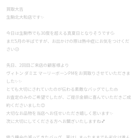
買取大吉
生駒北大和店です✨
今日は生駒市でも30度を超える真夏日となりそうです💦
まだ5月の半ばですが、お出かけの際は熱中症にお気をつけくだ
さい😥
先日、2回目ご来店の顧客様より
ヴィトン ダミエ マーリーボーンPMをお買取りさせていただきま
した✨✨
とても大切にされていたのが伝わる素敵なバッグでした👜
お査定のみのご希望でしたが、ご提示金額に喜んでいただきご成
約くださいました😊
大切なお品物を当店へお任せいただき嬉しく思います✨
次に大切にしてくださる方へお繋ぎいたしますね💕
使う機会の減ってきたバッグ、実はしまったままでも劣化は進ん