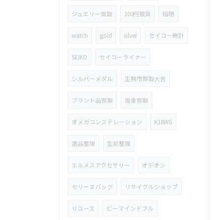
ジュエリー買取
100円銀貨
稲穂
watch
gold
silver
セイコー時計
SEIKO
セイコーライナー
シルバーメダル
生駒市買取大吉
ブランド品買取
現金買取
オメガコンステレーション
K18WG
遺品整理
生前整理
エルメスアクセサリー
オデオン
セリーヌバッグ
リサイクルショップ
リユース
ビーマインドフル