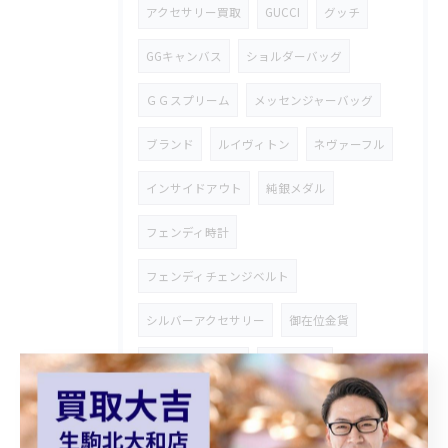
アクセサリー買取
GUCCI
グッチ
GGキャンバス
ショルダーバッグ
ＧＧスプリーム
メッセンジャーバッグ
ブランド
ルイヴィトン
ネヴァーフル
インサイドアウト
純銀メダル
フェンディ時計
フェンディチェンジベルト
シルバーアクセサリー
御在位金貨
オーストリア金貨
コロナ金貨
天皇陛下御即位金貨
シャネルバッグ