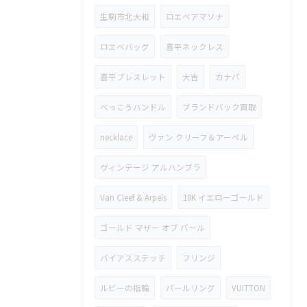
生駒市北大和
ロエベアマソナ
ロエベバッグ
喜平ネックレス
喜平ブレスレット
大吉
カナパ
べっこうハンドル
ブランドバック買取
necklace
ヴァン クリーフ＆アーペル
ヴィンテージ アルハンブラ
Van Cleef & Arpels
18K イエローゴールド
ゴールド マザー オブ パール
バイアスステッチ
フリンジ
ルビーの指輪
パールリング
VUITTON