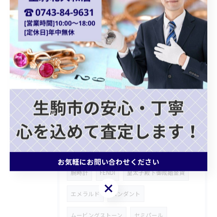
ダイアナモデル
ブランドバッグ
貴金属買取
ショパール
Chopard
クォーツ
カプシーヌ
プラダバッグ
グッチショルダーバッグ
ホワイトゴールドアクセサリー
ゴールドジュエリー
ブランドバッグ買取
モノグラムトリヨン
記念メダル
ブランド財布
ROLEX
ロンジン
お気軽にお問い合わせください
腕時計
FENDI
皇太子殿下御成婚金貨
お気軽にお問い合わせください
エメラルド
ペンダント
ムービングストーン
セミパール