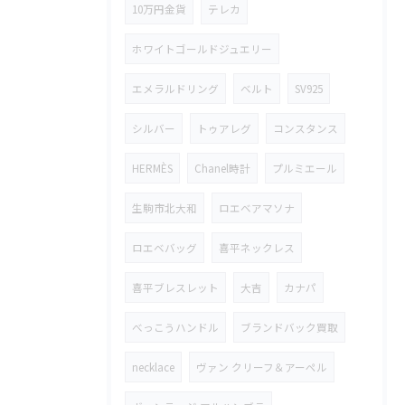
10万円金貨
テレカ
ホワイトゴールドジュエリー
エメラルドリング
ベルト
SV925
シルバー
トゥアレグ
コンスタンス
HERMÈS
Chanel時計
プルミエール
生駒市北大和
ロエベアマソナ
ロエベバッグ
喜平ネックレス
喜平ブレスレット
大吉
カナパ
べっこうハンドル
ブランドバック買取
necklace
ヴァン クリーフ＆アーペル