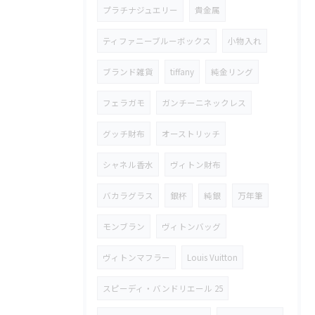
プラチナジュエリー
貴金属
ティファニーブルーボックス
小物入れ
ブランド雑貨
tiffany
純金リング
フェラガモ
ガンチーニネックレス
グッチ財布
オーストリッチ
シャネル香水
ヴィトン財布
バカラグラス
銀杯
純銀
万年筆
モンブラン
ヴィトンバッグ
ヴィトンマフラー
Louis Vuitton
スピーディ・バンドリエール 25