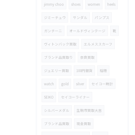
jimmy choo
shoes
women
heels
ジミーチュウ
サンダル
パンプス
ガンチーニ
オールドヴィンテージ
靴
ヴィトンバック買取
エルメススカーフ
ブランド品買取り
奈良買取
ジュエリー買取
100円銀貨
稲穂
watch
gold
silver
セイコー時計
SEIKO
セイコーライナー
シルバーメダル
生駒市買取大吉
ブランド品買取
現金買取