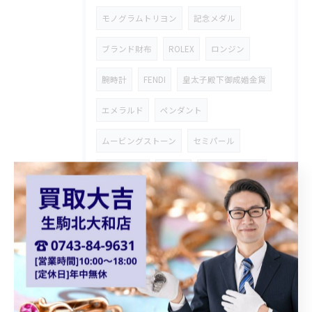
モノグラムトリヨン
記念メダル
ブランド財布
ROLEX
ロンジン
腕時計
FENDI
皇太子殿下御成婚金貨
エメラルド
ペンダント
ムービングストーン
セミパール
SEMIPEARL
小西六
コニカミノルタ
レトロ
アンティーク
サファイヤ
エルメスケリー
ケリー
ブライトリングスーパーオーシャン
タグホイヤーセル
K18イヤリング