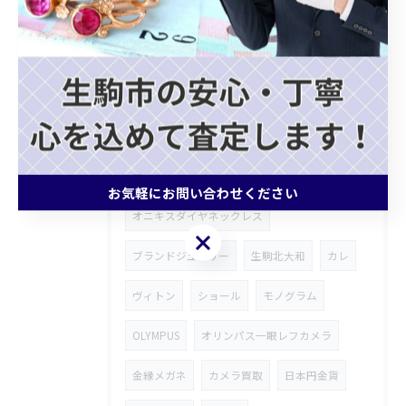
買取大吉
生駒北大和店
カルティエ
Cartier
カルティエリング
トリニティ
トリニティリング
ブランドリング
VCA
ヴァンクリーフ＆アーペル
ヴィンテージアルハンブラ
お気軽にお問い合わせください
オニキスダイヤネックレス
お気軽にお問い合わせください
ブランドジュエリー
生駒北大和
カレ
ヴィトン
ショール
モノグラム
OLYMPUS
オリンパス一眼レフカメラ
金縁メガネ
カメラ買取
日本円金貨