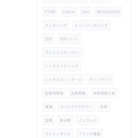
PT900
COACH
Dior
WEDGEWOOD
グッチバッグ
トリーバーチバッグ
切手
切手シート
ヴィトンスピーディー
シャネルイヤリング
シャネルヴィンテージ
ヴィンテージ
生駒市買取
生駒買取
奈良買取大吉
珊瑚
コンビアクセサリー
奈良
生駒
金分割
インゴット
ヴィトンダミエ
ブランド食器