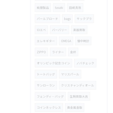
純銀製品
tasaki
田崎真珠
パールブローチ
bags
サックプラ
ロエベ
バーバリー
楽器買取
エレキギター
OMEGA
懐中時計
ZIPPO
ライター
金杯
オリンピック記念コイン
ノバチェック
トートバッグ
マリスパール
サンローラン
クリスチャンディオール
フェンディ―バッグ
生駒買取大吉
コインネックレス
貴金属香取