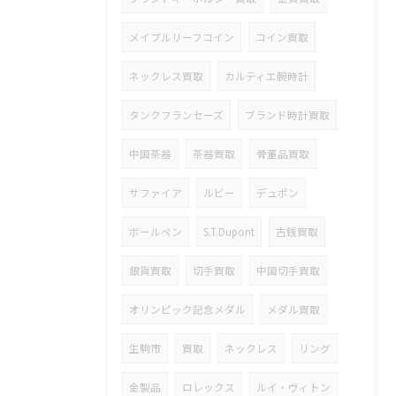
メイプルリーフコイン
コイン買取
ネックレス買取
カルティエ腕時計
タンクフランセーズ
ブランド時計買取
中国茶器
茶器買取
骨董品買取
サファイア
ルビー
デュポン
ボールペン
S.T.Dupont
古銭買取
銀貨買取
切手買取
中国切手買取
オリンピック記念メダル
メダル買取
生駒市
買取
ネックレス
リング
金製品
ロレックス
ルイ・ヴィトン