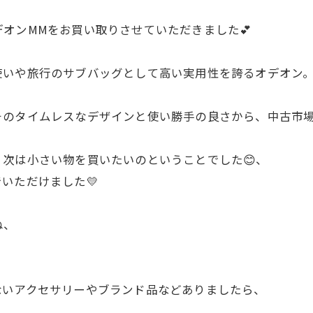
オンMMをお買い取りさせていただきました💕
使いや旅行のサブバッグとして高い実用性を誇るオデオン
のタイムレスなデザインと使い勝手の良さから、中古市場
次は小さい物を買いたいのということでした😊、
いただけました💛
お気軽にお問い合わせください
お気軽にお問い合わせください
ね、
ないアクセサリーやブランド品などありましたら、