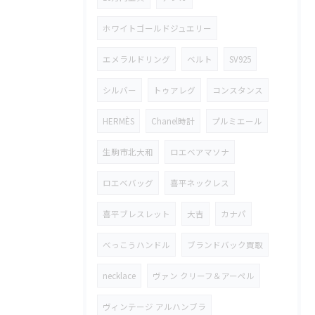
ホワイトゴールドジュエリー
エメラルドリング
ベルト
SV925
シルバー
トゥアレグ
コンスタンス
HERMÈS
Chanel時計
プルミエール
生駒市北大和
ロエベアマソナ
ロエベバッグ
喜平ネックレス
喜平ブレスレット
大吉
カナパ
べっこうハンドル
ブランドバック買取
necklace
ヴァン クリーフ＆アーペル
ヴィンテージ アルハンブラ