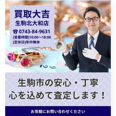
フェンディチェンジベルト
シルバーアクセサリー
御在位金貨
オーストリア金貨
コロナ金貨
天皇陛下御即位金貨
シャネルバッグ
ダイアナモデル
ブランドバッグ
貴金属買取
ショパール
Chopard
クォーツ
カプシーヌ
プラダバッグ
グッチショルダーバッグ
ホワイトゴールドアクセサリー
ゴールドジュエリー
ブランドバッグ買取
お気軽にお問い合わせください