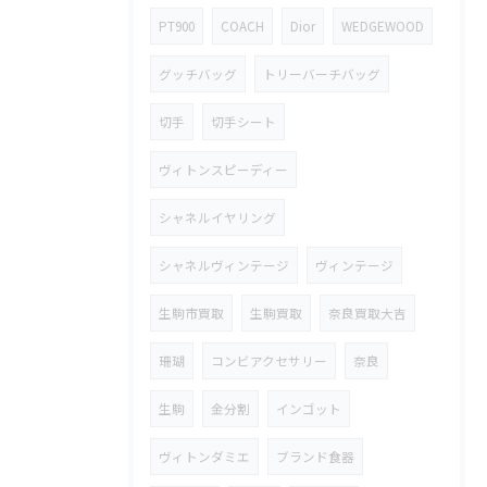
PT900
COACH
Dior
WEDGEWOOD
グッチバッグ
トリーバーチバッグ
切手
切手シート
ヴィトンスピーディー
シャネルイヤリング
シャネルヴィンテージ
ヴィンテージ
生駒市買取
生駒買取
奈良買取大吉
珊瑚
コンビアクセサリー
奈良
生駒
金分割
インゴット
ヴィトンダミエ
ブランド食器