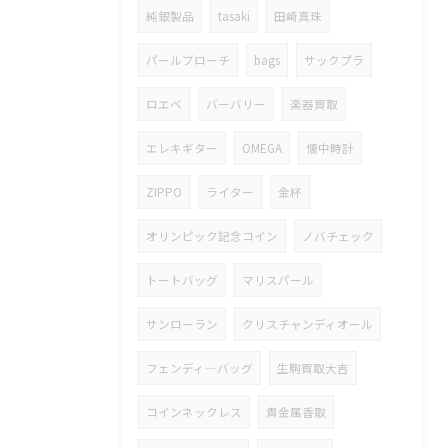
純銀製品
tasaki
田崎真珠
パールブローチ
bags
サックプラ
ロエベ
バーバリー
楽器買取
エレキギター
OMEGA
懐中時計
ZIPPO
ライター
金杯
オリンピック記念コイン
ノバチェック
トートバッグ
マリスパール
サンローラン
クリスチャンディオール
フェンディ―バッグ
生駒買取大吉
コインネックレス
貴金属香取