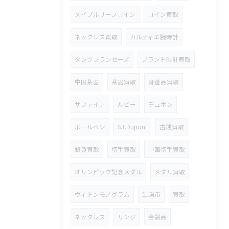
メイプルリーフコイン
コイン買取
ネックレス買取
カルティエ腕時計
タンクフランセーズ
ブランド時計買取
中国茶器
茶器買取
骨董品買取
サファイア
ルビー
デュポン
ボールペン
S.T.Dupont
古銭買取
銀貨買取
切手買取
中国切手買取
オリンピック記念メダル
メダル買取
ヴィトンモノグラム
生駒市
買取
ネックレス
リング
金製品