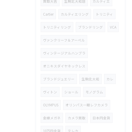
買取大吉
生駒北大和店
カルティエ
Cartier
カルティエリング
トリニティ
トリニティリング
ブランドリング
VCA
ヴァンクリーフ＆アーペル
ヴィンテージアルハンブラ
オニキスダイヤネックレス
ブランドジュエリー
生駒北大和
カレ
ヴィトン
ショール
モノグラム
OLYMPUS
オリンパス一眼レフカメラ
金縁メガネ
カメラ買取
日本円金貨
10万円金貨
テレカ