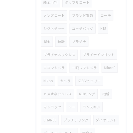
純金小判
ダッフルコート
メンズコート
ブランド買取
コーチ
シグネチャー
コーチバッグ
K18
18金
時計
プラチナ
プラチナネックレス
プラチナインゴット
ニコンカメラ
一眼レフカメラ
NikonF
Nikon
カメラ
K18ジュエリー
カメオネックレス
K18リング
指輪
マトラッセ
ミニ
ラムスキン
CHANEL
プラチナリング
ダイヤモンド
プラチナジュエリー
貴金属