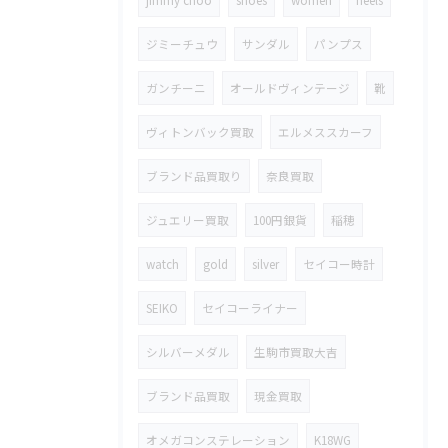
ジミーチュウ
サンダル
パンプス
ガンチーニ
オールドヴィンテージ
靴
ヴィトンバック買取
エルメススカーフ
ブランド品買取り
奈良買取
ジュエリー買取
100円銀貨
稲穂
watch
gold
silver
セイコー時計
SEIKO
セイコーライナー
シルバーメダル
生駒市買取大吉
ブランド品買取
現金買取
オメガコンステレーション
K18WG