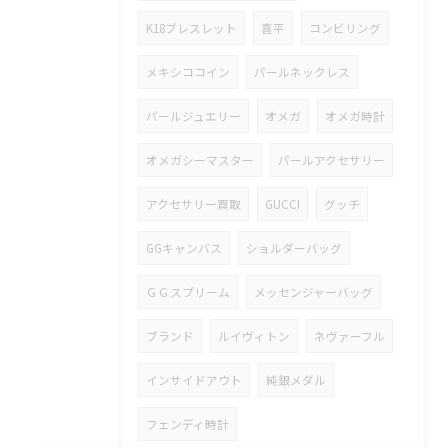
K18ブレスレット
喜平
コンビリング
メキシココイン
パールネックレス
パールジュエリー
オメガ
オメガ時計
オメガシーマスター
パールアクセサリー
アクセサリー買取
GUCCI
グッチ
GGキャンバス
ショルダーバッグ
ＧＧスプリーム
メッセンジャーバッグ
ブランド
ルイヴィトン
ネヴァーフル
インサイドアウト
純銀メダル
フェンディ時計