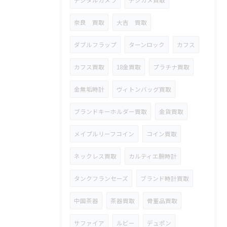
デジタルカメラ
デジカメ買取
奈良 買取
大吉 買取
ダブルフラップ
ターンロック
カフス
カフス買取
18金買取
プラチナ買取
金無垢時計
ヴィトンバッグ買取
ブランドキーホルダー買取
金貨買取
メイプルリーフコイン
コイン買取
ネックレス買取
カルティエ腕時計
タンクフランセーズ
ブランド時計買取
中国茶器
茶器買取
骨董品買取
サファイア
ルビー
デュポン