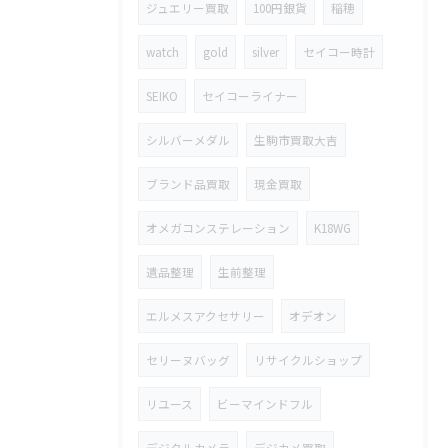
ジュエリー買取
100円銀貨
稲穂
watch
gold
silver
セイコー時計
SEIKO
セイコーライナー
シルバーメダル
生駒市買取大吉
ブランド品買取
現金買取
オメガコンステレーション
K18WG
遺品整理
生前整理
エルメスアクセサリー
オデオン
セリーヌバッグ
リサイクルショップ
リユース
ビーマインドフル