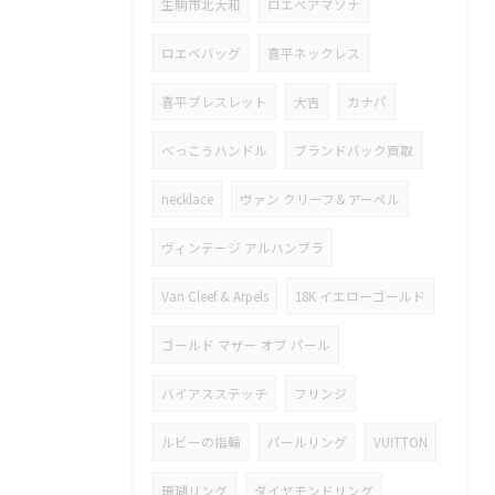
生駒市北大和
ロエベアマソナ
ロエベバッグ
喜平ネックレス
喜平ブレスレット
大吉
カナパ
べっこうハンドル
ブランドバック買取
necklace
ヴァン クリーフ＆アーペル
ヴィンテージ アルハンブラ
Van Cleef & Arpels
18K イエローゴールド
ゴールド マザー オブ パール
バイアスステッチ
フリンジ
ルビーの指輪
パールリング
VUITTON
珊瑚リング
ダイヤモンドリング