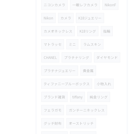
ニコンカメラ
一眼レフカメラ
NikonF
Nikon
カメラ
K18ジュエリー
カメオネックレス
K18リング
指輪
マトラッセ
ミニ
ラムスキン
CHANEL
プラチナリング
ダイヤモンド
プラチナジュエリー
貴金属
ティファニーブルーボックス
小物入れ
ブランド雑貨
tiffany
純金リング
フェラガモ
ガンチーニネックレス
グッチ財布
オーストリッチ