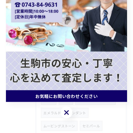
貴金属買取
ショパール
Chopard
クォーツ
カプシーヌ
プラダバッグ
グッチショルダーバッグ
ホワイトゴールドアクセサリー
ゴールドジュエリー
ブランドバッグ買取
モノグラムトリヨン
記念メダル
ブランド財布
ROLEX
ロンジン
お気軽にお問い合わせください
腕時計
FENDI
皇太子殿下御成婚金貨
お気軽にお問い合わせください
エメラルド
ペンダント
ムービングストーン
セミパール