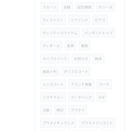
スカーフ
古銭
記念硬貨
セリーヌ
ティファニー
イアリング
ピアス
ヴィンテージアイテム
ペンダントトップ
ディオール
金貨
銀貨
メイプルリーフ
お知らせ
純金
純金小判
ダッフルコート
メンズコート
ブランド買取
コーチ
シグネチャー
コーチバッグ
K18
18金
時計
プラチナ
プラチナネックレス
プラチナインゴット