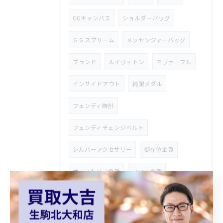
GGキャンバス
ショルダーバッグ
ＧＧスプリーム
メッセンジャーバッグ
ブランド
ルイヴィトン
ネヴァーフル
インサイドアウト
純銀メダル
フェンディ時計
フェンディチェンジベルト
シルバーアクセサリー
御在位金貨
オーストリア金貨
コロナ金貨
天皇陛下御即位金貨
シャネルバッグ
ダイアナモデル
ブランドバッグ