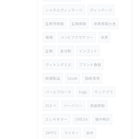
シャネルヴィンテージ
ヴィンテージ
生駒市買取
生駒買取
奈良買取大吉
珊瑚
コンビアクセサリー
奈良
生駒
金分割
インゴット
ヴィトンダミエ
ブランド食器
純銀製品
tasaki
田崎真珠
パールブローチ
bags
サックプラ
ロエベ
バーバリー
楽器買取
エレキギター
OMEGA
懐中時計
ZIPPO
ライター
金杯