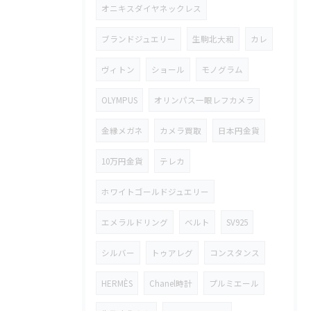
オニキスダイヤネックレス
ブランドジュエリー
生駒北大和
カレ
ヴィトン
ショール
モノグラム
OLYMPUS
オリンパス一眼レフカメラ
金縁メガネ
カメラ買取
日本円金貨
10万円金貨
テレカ
ホワイトゴールドジュエリー
エメラルドリング
ベルト
SV925
シルバー
トゥアレグ
コンスタンス
HERMÈS
Chanel時計
プルミエール