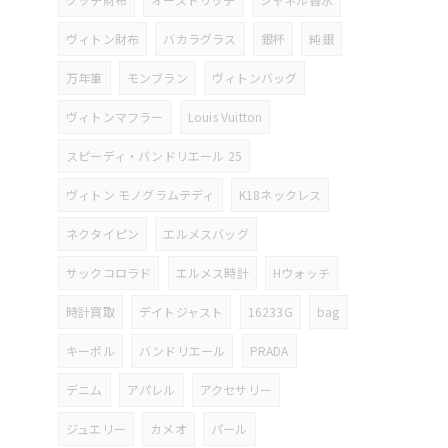
ヴィトン財布
バカラグラス
銀杯
純銀
万年筆
モンブラン
ヴィトンバッグ
ヴィトンマフラー
Louis Vuitton
スピーディ・バンドリエール 25
ヴィトン モノグラムテディ
K18ネックレス
ネクタイピン
エルメスバッグ
サックコロラド
エルメス時計
Hウォッチ
時計買取
デイトジャスト
16233G
bag
キーポル
バンドリエール
PRADA
デニム
アパレル
アクセサリー
ジュエリー
カメオ
パール