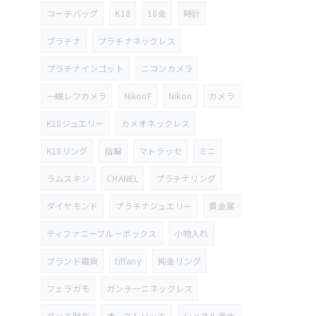
コーチバッグ
K18
18金
時計
プラチナ
プラチナネックレス
プラチナインゴット
ニコンカメラ
一眼レフカメラ
NikonF
Nikon
カメラ
K18ジュエリー
カメオネックレス
K18リング
指輪
マトラッセ
ミニ
ラムスキン
CHANEL
プラチナリング
ダイヤモンド
プラチナジュエリー
貴金属
ティファニーブルーボックス
小物入れ
ブランド雑貨
tiffany
純金リング
フェラガモ
ガンチーニネックレス
グッチ財布
オーストリッチ
シャネル香水