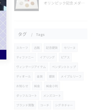
オリンピック記念メダルとメイプルリーフコインをお買取りさせていただきました🏅✨
タグ
Tags
スカーフ
古銭
記念硬貨
セリーヌ
ティファニー
イアリング
ピアス
ヴィンテージアイテム
ペンダントトップ
ディオール
金貨
銀貨
メイプルリーフ
お知らせ
純金
純金小判
ダッフルコート
メンズコート
ブランド買取
コーチ
シグネチャー