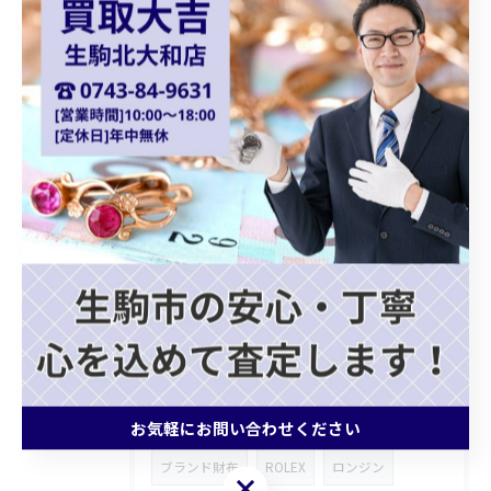
オーストリア金貨
コロナ金貨
天皇陛下御即位金貨
シャネルバッグ
ダイアナモデル
ブランドバッグ
貴金属買取
ショパール
Chopard
クォーツ
カプシーヌ
プラダバッグ
グッチショルダーバッグ
ホワイトゴールドアクセサリー
ゴールドジュエリー
ブランドバッグ買取
モノグラムトリヨン
記念メダル
お気軽にお問い合わせください
ブランド財布
ROLEX
ロンジン
お気軽にお問い合わせください