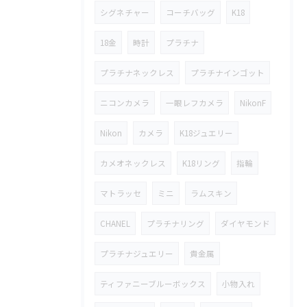
シグネチャー
コーチバッグ
K18
18金
時計
プラチナ
プラチナネックレス
プラチナインゴット
ニコンカメラ
一眼レフカメラ
NikonF
Nikon
カメラ
K18ジュエリー
カメオネックレス
K18リング
指輪
マトラッセ
ミニ
ラムスキン
CHANEL
プラチナリング
ダイヤモンド
プラチナジュエリー
貴金属
ティファニーブルーボックス
小物入れ