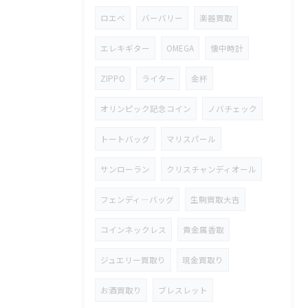
ロエベ
バーバリー
楽器買取
エレキギター
OMEGA
懐中時計
ZIPPO
ライター
金杯
オリンピック記念コイン
ノバチェック
トートバッグ
マリスパール
サンローラン
クリスチャンディオール
フェンディ―バッグ
生駒買取大吉
コインネックレス
貴金属香取
ジュエリー買取り
現金買取り
お酒買取り
ブレスレット