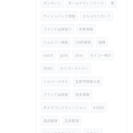
ガンチーニ
オールドヴィンテージ
靴
ヴィトンバック買取
エルメススカーフ
ブランド品買取り
奈良買取
ジュエリー買取
100円銀貨
稲穂
watch
gold
silver
セイコー時計
SEIKO
セイコーライナー
シルバーメダル
生駒市買取大吉
ブランド品買取
現金買取
オメガコンステレーション
K18WG
遺品整理
生前整理