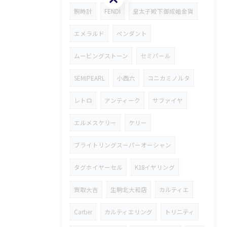
腕時計
FENDI
皇太子殿下御成婚金貨
エメラルド
ペンダント
ムービングストーン
セミパール
SEMIPEARL
小西六
コニカミノルタ
レトロ
アンティーク
サファイヤ
エルメスケリー
ケリー
ブライトリングスーパーオーシャン
タグホイヤーセル
K18イヤリング
買取大吉
生駒北大和店
カルティエ
Cartier
カルティエリング
トリニティ