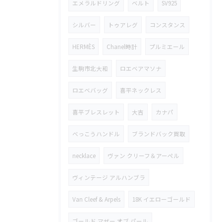
エメラルドリング
ベルト
SV925
シルバー
トゥアレグ
コンスタンス
HERMÈS
Chanel時計
プルミエール
生駒市北大和
ロエベアマソナ
ロエベバッグ
喜平ネックレス
喜平ブレスレット
大吉
カナパ
べっこうハンドル
ブランドバック買取
necklace
ヴァン クリーフ＆アーペル
ヴィンテージ アルハンブラ
Van Cleef & Arpels
18K イエローゴールド
ゴールド マザー オブ パール