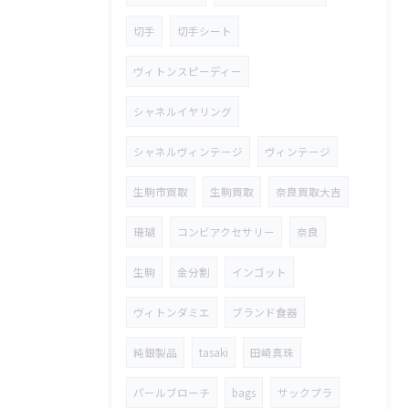
切手
切手シート
ヴィトンスピーディー
シャネルイヤリング
シャネルヴィンテージ
ヴィンテージ
生駒市買取
生駒買取
奈良買取大吉
珊瑚
コンビアクセサリー
奈良
生駒
金分割
インゴット
ヴィトンダミエ
ブランド食器
純銀製品
tasaki
田崎真珠
パールブローチ
bags
サックプラ