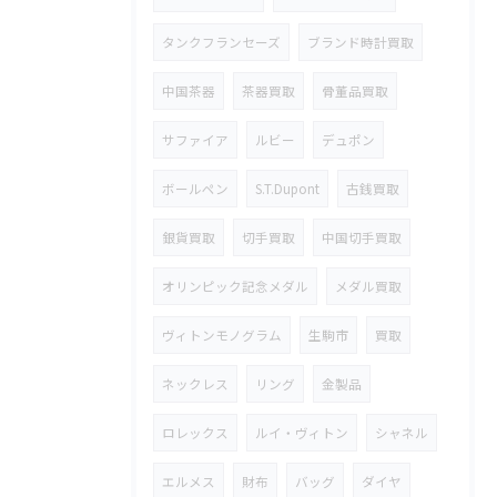
タンクフランセーズ
ブランド時計買取
中国茶器
茶器買取
骨董品買取
サファイア
ルビー
デュポン
ボールペン
S.T.Dupont
古銭買取
銀貨買取
切手買取
中国切手買取
オリンピック記念メダル
メダル買取
ヴィトンモノグラム
生駒市
買取
ネックレス
リング
金製品
ロレックス
ルイ・ヴィトン
シャネル
エルメス
財布
バッグ
ダイヤ