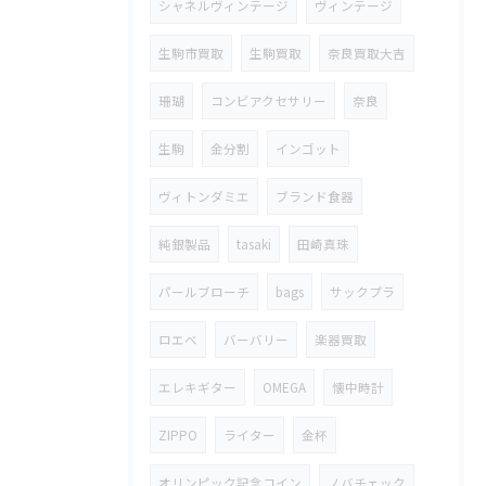
シャネルヴィンテージ
ヴィンテージ
生駒市買取
生駒買取
奈良買取大吉
珊瑚
コンビアクセサリー
奈良
生駒
金分割
インゴット
ヴィトンダミエ
ブランド食器
純銀製品
tasaki
田崎真珠
パールブローチ
bags
サックプラ
ロエベ
バーバリー
楽器買取
エレキギター
OMEGA
懐中時計
ZIPPO
ライター
金杯
オリンピック記念コイン
ノバチェック