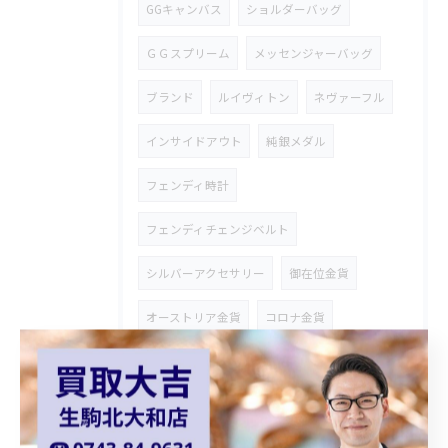
GGキャンバス
ショルダーバッグ
ＧＧスプリーム
メッセンジャーバッグ
ブランド
ルイヴィトン
ネヴァーフル
インサイドアウト
純銀メダル
フェンディ時計
フェンディチェンジベルト
シルバーアクセサリー
御在位金貨
オーストリア金貨
コロナ金貨
天皇陛下御即位金貨
シャネルバッグ
ダイアナモデル
ブランドバッグ