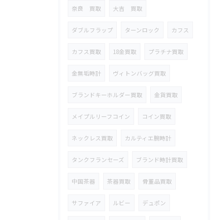
奈良 買取
大吉 買取
ダブルフラップ
ターンロック
カフス
カフス買取
18金買取
プラチナ買取
金無垢時計
ヴィトンバッグ買取
ブランドキーホルダー買取
金貨買取
メイプルリーフコイン
コイン買取
ネックレス買取
カルティエ腕時計
タンクフランセーズ
ブランド時計買取
中国茶器
茶器買取
骨董品買取
サファイア
ルビー
デュポン