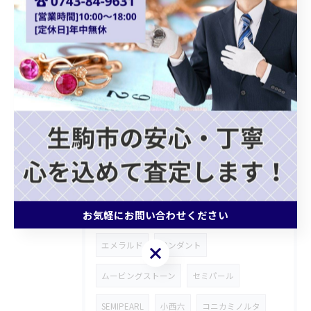
貴金属買取
ショパール
Chopard
クォーツ
カプシーヌ
プラダバッグ
グッチショルダーバッグ
ホワイトゴールドアクセサリー
ゴールドジュエリー
ブランドバッグ買取
モノグラムトリヨン
記念メダル
ブランド財布
ROLEX
ロンジン
お気軽にお問い合わせください
腕時計
FENDI
皇太子殿下御成婚金貨
エメラルド
ペンダント
お気軽にお問い合わせください
ムービングストーン
セミパール
SEMIPEARL
小西六
コニカミノルタ