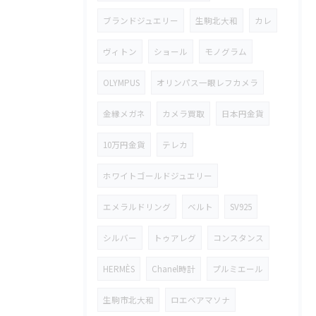
ブランドジュエリー
生駒北大和
カレ
ヴィトン
ショール
モノグラム
OLYMPUS
オリンパス一眼レフカメラ
金縁メガネ
カメラ買取
日本円金貨
10万円金貨
テレカ
ホワイトゴールドジュエリー
エメラルドリング
ベルト
SV925
シルバー
トゥアレグ
コンスタンス
HERMÈS
Chanel時計
プルミエール
生駒市北大和
ロエベアマソナ