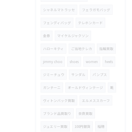
シャネルマトラッセ
フェラガモバッグ
フェンディバッグ
テレホンカード
金券
マイケルジャクソン
ハローキティ
ご当地テレカ
指輪買取
jimmy choo
shoes
women
heels
ジミーチュウ
サンダル
パンプス
ガンチーニ
オールドヴィンテージ
靴
ヴィトンバック買取
エルメススカーフ
ブランド品買取り
奈良買取
ジュエリー買取
100円銀貨
稲穂