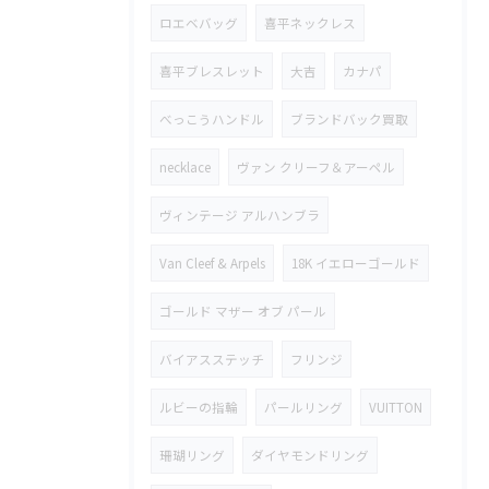
ロエベバッグ
喜平ネックレス
喜平ブレスレット
大吉
カナパ
べっこうハンドル
ブランドバック買取
necklace
ヴァン クリーフ＆アーペル
ヴィンテージ アルハンブラ
Van Cleef & Arpels
18K イエローゴールド
ゴールド マザー オブ パール
バイアスステッチ
フリンジ
ルビーの指輪
パールリング
VUITTON
珊瑚リング
ダイヤモンドリング