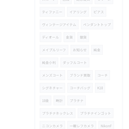
ティファニー
イアリング
ピアス
ヴィンテージアイテム
ペンダントトップ
ディオール
金貨
銀貨
メイプルリーフ
お知らせ
純金
純金小判
ダッフルコート
メンズコート
ブランド買取
コーチ
シグネチャー
コーチバッグ
K18
18金
時計
プラチナ
プラチナネックレス
プラチナインゴット
ニコンカメラ
一眼レフカメラ
NikonF