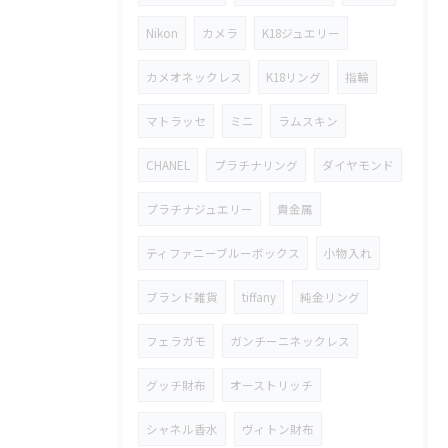
Nikon
カメラ
K18ジュエリー
カメオネックレス
K18リング
指輪
マトラッセ
ミニ
ラムスキン
CHANEL
プラチナリング
ダイヤモンド
プラチナジュエリー
貴金属
ティファニーブルーボックス
小物入れ
ブランド雑貨
tiffany
純金リング
フェラガモ
ガンチーニネックレス
グッチ財布
オーストリッチ
シャネル香水
ヴィトン財布