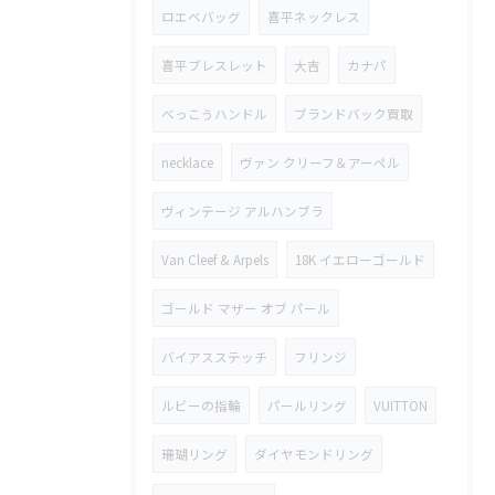
ロエベバッグ
喜平ネックレス
喜平ブレスレット
大吉
カナパ
べっこうハンドル
ブランドバック買取
necklace
ヴァン クリーフ＆アーペル
ヴィンテージ アルハンブラ
Van Cleef & Arpels
18K イエローゴールド
ゴールド マザー オブ パール
バイアスステッチ
フリンジ
ルビーの指輪
パールリング
VUITTON
珊瑚リング
ダイヤモンドリング