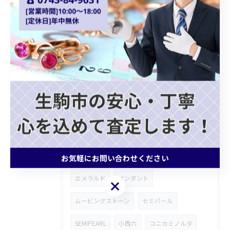
クォーツ
カプシーヌ
プラダバッグ
グッチショルダーバッグ
ホワイトゴールドアクセサリー
ゴールドジュエリー
ブランドバッグ買取
モノグラムトリヨン
記念メダル
ブランド財布
ROLEX
ロンジン
腕時計
FENDI
皇太子殿下御成婚金貨
お気軽にお問い合わせください
エメラルド
ペンダント
お気軽にお問い合わせください
ムービングストーン
セミパール
SEMIPEARL
小西六
コニカミノルタ