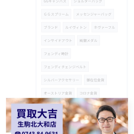
GGキャンバス
ショルダーバッグ
ＧＧスプリーム
メッセンジャーバッグ
ブランド
ルイヴィトン
ネヴァーフル
インサイドアウト
純銀メダル
フェンディ時計
フェンディチェンジベルト
シルバーアクセサリー
御在位金貨
オーストリア金貨
コロナ金貨
天皇陛下御即位金貨
シャネルバッグ
ダイアナモデル
ブランドバッグ
貴金属買取
ショパール
Chopard