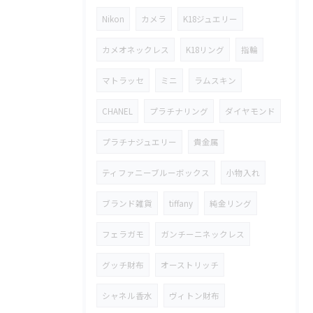
Nikon
カメラ
K18ジュエリー
カメオネックレス
K18リング
指輪
マトラッセ
ミニ
ラムスキン
CHANEL
プラチナリング
ダイヤモンド
プラチナジュエリー
貴金属
ティファニーブルーボックス
小物入れ
ブランド雑貨
tiffany
純金リング
フェラガモ
ガンチーニネックレス
グッチ財布
オーストリッチ
シャネル香水
ヴィトン財布