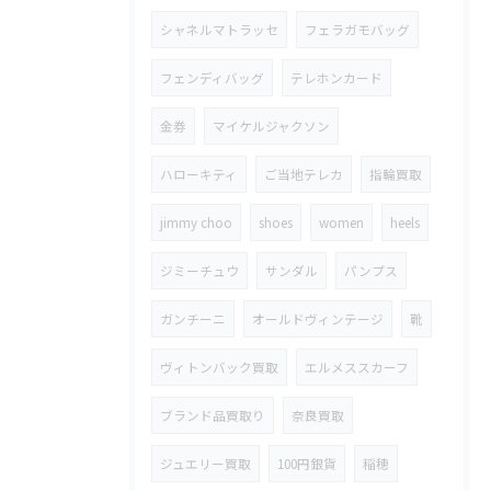
シャネルマトラッセ
フェラガモバッグ
フェンディバッグ
テレホンカード
金券
マイケルジャクソン
ハローキティ
ご当地テレカ
指輪買取
jimmy choo
shoes
women
heels
ジミーチュウ
サンダル
パンプス
ガンチーニ
オールドヴィンテージ
靴
ヴィトンバック買取
エルメススカーフ
ブランド品買取り
奈良買取
ジュエリー買取
100円銀貨
稲穂