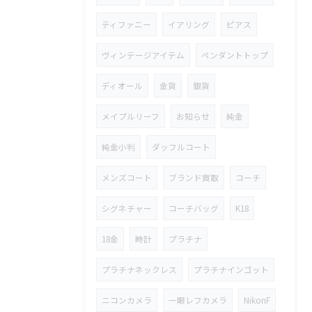
ティファニー
イアリング
ピアス
ヴィンテージアイテム
ペンダントトップ
ディオール
金貨
銀貨
メイプルリーフ
お知らせ
純金
純金小判
ダッフルコート
メンズコート
ブランド買取
コーチ
シグネチャー
コーチバッグ
K18
18金
時計
プラチナ
プラチナネックレス
プラチナインゴット
ニコンカメラ
一眼レフカメラ
NikonF