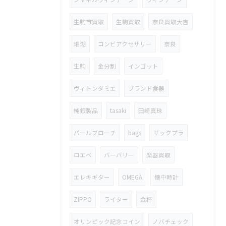
生駒市買取
生駒買取
奈良買取大吉
珊瑚
コンビアクセサリー
奈良
生駒
金分割
インゴット
ヴィトンダミエ
ブランド食器
純銀製品
tasaki
田崎真珠
パールブローチ
bags
サックプラ
ロエベ
バーバリー
楽器買取
エレキギター
OMEGA
懐中時計
ZIPPO
ライター
金杯
オリンピック記念コイン
ノバチェック