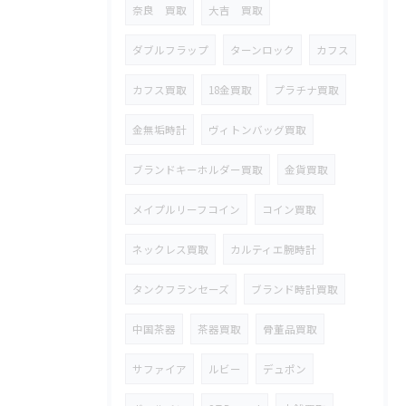
奈良 買取
大吉 買取
ダブルフラップ
ターンロック
カフス
カフス買取
18金買取
プラチナ買取
金無垢時計
ヴィトンバッグ買取
ブランドキーホルダー買取
金貨買取
メイプルリーフコイン
コイン買取
ネックレス買取
カルティエ腕時計
タンクフランセーズ
ブランド時計買取
中国茶器
茶器買取
骨董品買取
サファイア
ルビー
デュポン