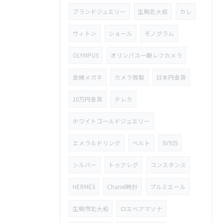
ブランドジュエリー
生駒北大和
カレ
ヴィトン
ショール
モノグラム
OLYMPUS
オリンパス一眼レフカメラ
金縁メガネ
カメラ買取
日本円金貨
10万円金貨
テレカ
ホワイトゴールドジュエリー
エメラルドリング
ベルト
SV925
シルバー
トゥアレグ
コンスタンス
HERMÈS
Chanel時計
プルミエール
生駒市北大和
ロエベアマソナ