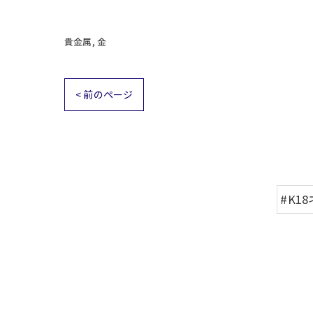
貴金属
金
< 前のページ
#K1