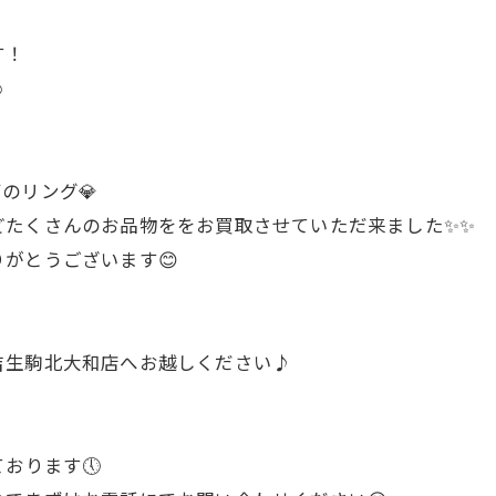
す！
️
のリング💎
どたくさんのお品物ををお買取させていただ来ました✨✨
がとうございます😊
吉生駒北大和店へお越しください♪
おります🕔