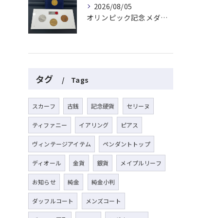
2026/08/05
オリンピック記念メダルとメイプルリーフコインをお買取りさせていただきました🏅✨
タグ
Tags
スカーフ
古銭
記念硬貨
セリーヌ
ティファニー
イアリング
ピアス
ヴィンテージアイテム
ペンダントトップ
ディオール
金貨
銀貨
メイプルリーフ
お知らせ
純金
純金小判
ダッフルコート
メンズコート