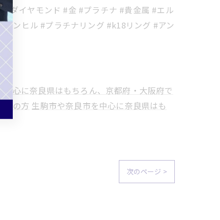
 #ダイヤモンド #金 #プラチナ #貴金属 #エル
 #ダンヒル #プラチナリング #k18リング #アン
を中心に奈良県はもちろん、京都府・大阪府で
考えの方
生駒市や奈良市を中心に奈良県はも
次のページ >