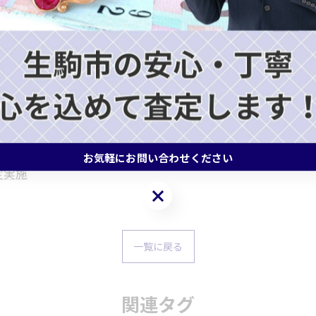
張買取 #ブランド買取 #買取強化中 #バッグ #ブランド #時計
#ロエベ #セリーヌ #ロレックス #タグホイヤー #hublot
京都府・大阪府でブランドのお品物の査定
生駒市や奈良市
心に奈良県はもちろん、京都府・大阪府で金のご売却をお
お気軽にお問い合わせください
定実施
お気軽にお問い合わせください
一覧に戻る
関連タグ