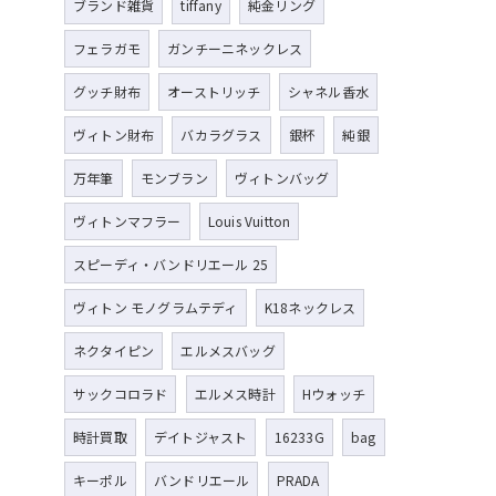
ブランド雑貨
tiffany
純金リング
フェラガモ
ガンチーニネックレス
グッチ財布
オーストリッチ
シャネル香水
ヴィトン財布
バカラグラス
銀杯
純銀
万年筆
モンブラン
ヴィトンバッグ
ヴィトンマフラー
Louis Vuitton
スピーディ・バンドリエール 25
ヴィトン モノグラムテディ
K18ネックレス
ネクタイピン
エルメスバッグ
サックコロラド
エルメス時計
Hウォッチ
時計買取
デイトジャスト
16233G
bag
キーポル
バンドリエール
PRADA