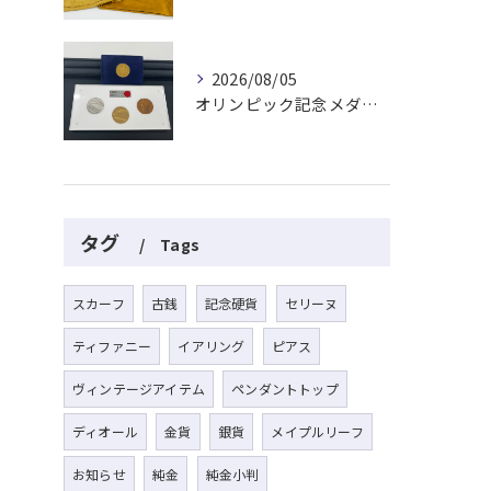
2026/08/05
オリンピック記念メダルとメイプルリーフコインをお買取りさせていただきました🏅✨
タグ
Tags
スカーフ
古銭
記念硬貨
セリーヌ
ティファニー
イアリング
ピアス
ヴィンテージアイテム
ペンダントトップ
ディオール
金貨
銀貨
メイプルリーフ
お知らせ
純金
純金小判